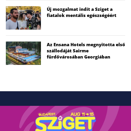
Új mozgalmat indít a Sziget a
fiatalok mentális egészségéért
Az Ensana Hotels megnyitotta első
szállodáját Sairme
fürdővárosában Georgiában