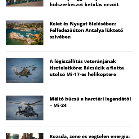
hídszerkeszet betolás nézőit
Kelet és Nyugat ölelésében:
Felfedezőúton Antalya lüktető
szívében
A légiszállítás veteránjának
tiszteletköre: Búcsúzik a flotta
utolsó Mi-17-es helikoptere
Méltó búcsú a harctéri legendától
– Mi-24
Rozsda, zene és végtelen energia: