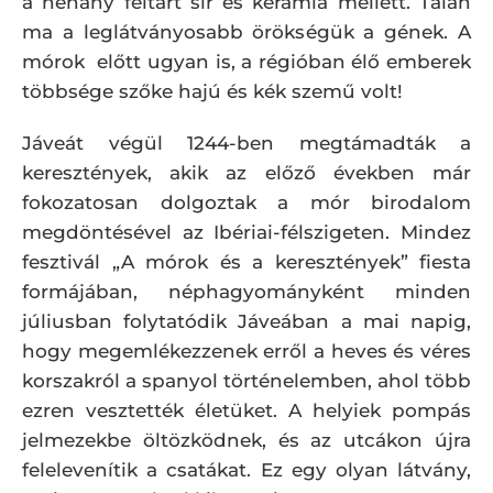
a néhány feltárt sír és kerámia mellett. Talán
ma a leglátványosabb örökségük a gének. A
mórok előtt ugyan is, a régióban élő emberek
többsége szőke hajú és kék szemű volt!
Jáveát végül 1244-ben megtámadták a
keresztények, akik az előző években már
fokozatosan dolgoztak a mór birodalom
megdöntésével az Ibériai-félszigeten. Mindez
fesztivál „A mórok és a keresztények” fiesta
formájában, néphagyományként minden
júliusban folytatódik Jáveában a mai napig,
hogy megemlékezzenek erről a heves és véres
korszakról a spanyol történelemben, ahol több
ezren vesztették életüket. A helyiek pompás
jelmezekbe öltözködnek, és az utcákon újra
felelevenítik a csatákat. Ez egy olyan látvány,