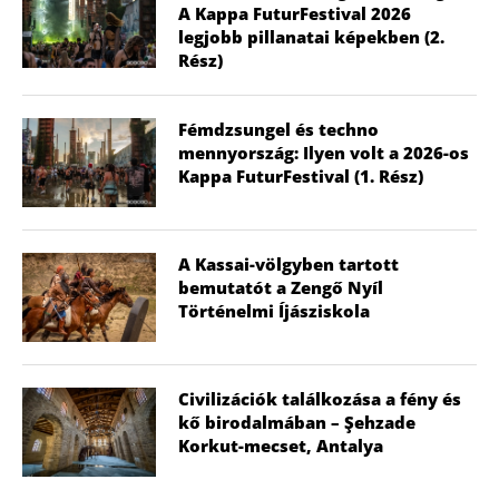
A Kappa FuturFestival 2026
legjobb pillanatai képekben (2.
Rész)
Fémdzsungel és techno
mennyország: Ilyen volt a 2026-os
Kappa FuturFestival (1. Rész)
A Kassai-völgyben tartott
bemutatót a Zengő Nyíl
Történelmi Íjásziskola
Civilizációk találkozása a fény és
kő birodalmában – Şehzade
Korkut-mecset, Antalya