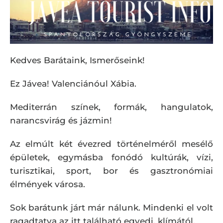
Kedves Barátaink, Ismerőseink!
Ez Jávea! Valenciánóul Xábia.
Mediterrán színek, formák, hangulatok,
narancsvirág és jázmin!
Az elmúlt két évezred történelméről mesélő
épületek, egymásba fonódó kultúrák, vízi,
turisztikai, sport, bor és gasztronómiai
élmények városa.
Sok barátunk járt már nálunk. Mindenki el volt
ragadtatva az itt található egyedi, klímától,