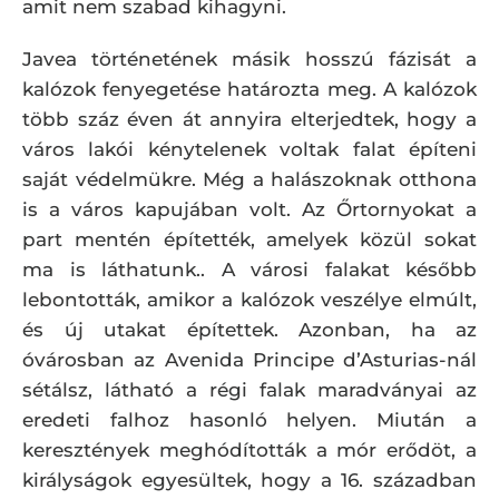
amit nem szabad kihagyni.
Javea történetének másik hosszú fázisát a
kalózok fenyegetése határozta meg. A kalózok
több száz éven át annyira elterjedtek, hogy a
város lakói kénytelenek voltak falat építeni
saját védelmükre. Még a halászoknak otthona
is a város kapujában volt. Az Őrtornyokat a
part mentén építették, amelyek közül sokat
ma is láthatunk.. A városi falakat később
lebontották, amikor a kalózok veszélye elmúlt,
és új utakat építettek. Azonban, ha az
óvárosban az Avenida Principe d’Asturias-nál
sétálsz, látható a régi falak maradványai az
eredeti falhoz hasonló helyen. Miután a
keresztények meghódították a mór erődöt, a
királyságok egyesültek, hogy a 16. században