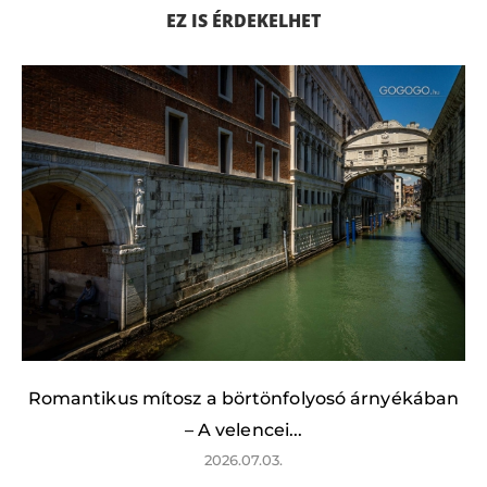
EZ IS ÉRDEKELHET
Romantikus mítosz a börtönfolyosó árnyékában
– A velencei...
2026.07.03.