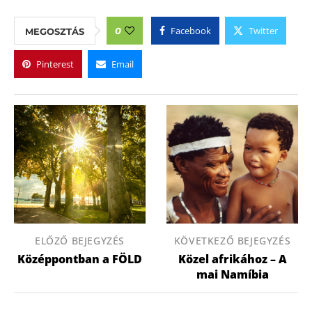
Facebook
Twitter
0
MEGOSZTÁS
Pinterest
Email
ELŐZŐ BEJEGYZÉS
KÖVETKEZŐ BEJEGYZÉS
Középpontban a FÖLD
Közel afrikához – A
mai Namíbia