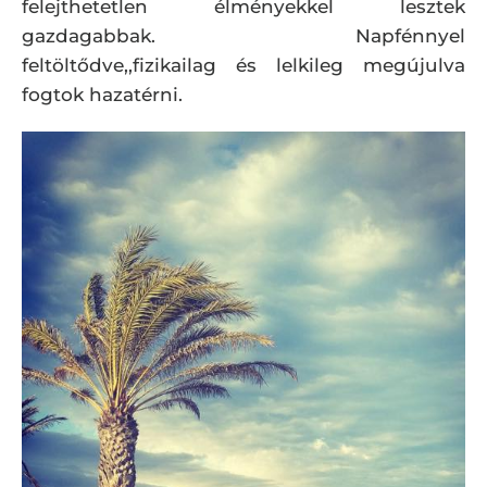
felejthetetlen élményekkel lesztek
gazdagabbak. Napfénnyel
feltöltődve,,fizikailag és lelkileg megújulva
fogtok hazatérni.