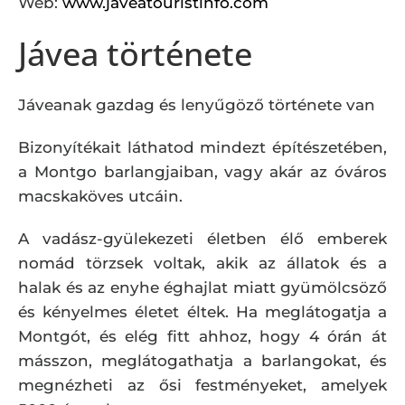
Web:
www.javeatouristinfo.com
Jávea története
Jáveanak gazdag és lenyűgöző története van
Bizonyítékait láthatod mindezt építészetében,
a Montgo barlangjaiban, vagy akár az óváros
macskaköves utcáin.
A vadász-gyülekezeti életben élő emberek
nomád törzsek voltak, akik az állatok és a
halak és az enyhe éghajlat miatt gyümölcsöző
és kényelmes életet éltek. Ha meglátogatja a
Montgót, és elég fitt ahhoz, hogy 4 órán át
másszon, meglátogathatja a barlangokat, és
megnézheti az ősi festményeket, amelyek