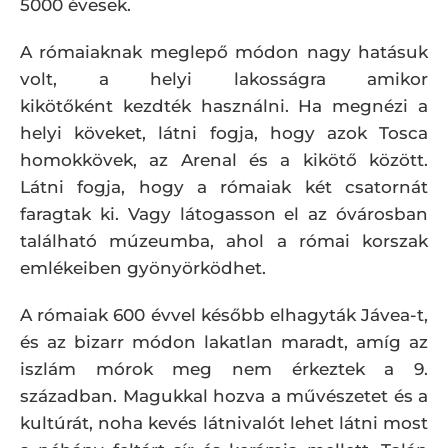
5000 évesek.
A rómaiaknak meglepő módon nagy hatásuk
volt, a helyi lakosságra amikor
kikötőként kezdték használni. Ha megnézi a
helyi köveket, látni fogja, hogy azok Tosca
homokkövek, az Arenal és a kikötő között.
Látni fogja, hogy a rómaiak két csatornát
faragtak ki. Vagy látogasson el az óvárosban
található múzeumba, ahol a római korszak
emlékeiben gyönyörködhet.
A rómaiak 600 évvel később elhagyták Jávea-t,
és az bizarr módon lakatlan maradt, amíg az
iszlám mórok meg nem érkeztek a 9.
században. Magukkal hozva a művészetet és a
kultúrát, noha kevés látnivalót lehet látni most