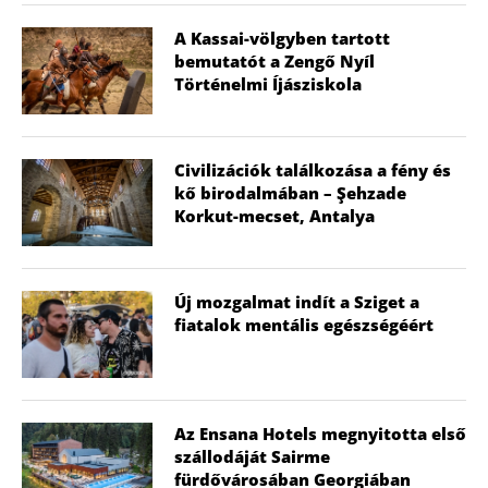
A Kassai-völgyben tartott
bemutatót a Zengő Nyíl
Történelmi Íjásziskola
Civilizációk találkozása a fény és
kő birodalmában – Şehzade
Korkut-mecset, Antalya
Új mozgalmat indít a Sziget a
fiatalok mentális egészségéért
Az Ensana Hotels megnyitotta első
szállodáját Sairme
fürdővárosában Georgiában