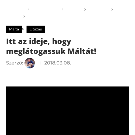
Főoldal
GOGOGO
Világ
Európa
Málta
Itt az ideje, hogy meglátogassuk Máltát!
Málta
Utazás
Itt az ideje, hogy
meglátogassuk Máltát!
Szerző:
2018.03.08.