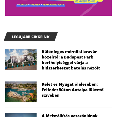
LEGÚJABB CIKKEINK
Különleges mérnöki bravúr
közelről: a Budapest Park
kerthelyiséggel várja a
hídszerkeszet betolás nézőit
Kelet és Nyugat ölelésében:
Felfedezőúton Antalya lüktető
szívében
A légiszállítás veteránjának