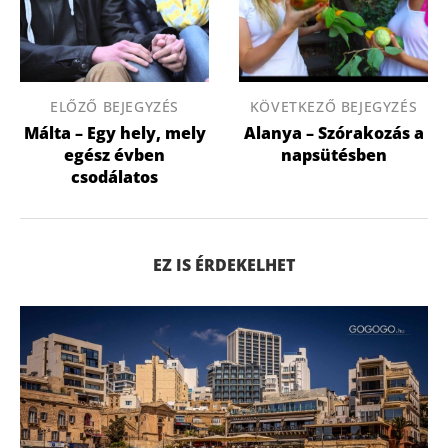
ELŐZŐ BEJEGYZÉS
KÖVETKEZŐ BEJEGYZÉS
Málta – Egy hely, mely
Alanya – Szórakozás a
egész évben
napsütésben
csodálatos
EZ IS ÉRDEKELHET