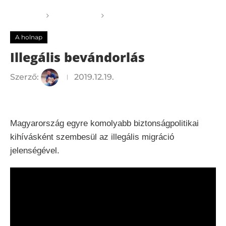
Főoldal
A holnap
Illegális bevándorlás
A holnap
Illegális bevándorlás
Szerző:
2019.12.19.
Magyarország egyre komolyabb biztonságpolitikai
kihívásként szembesül az illegális migráció
jelenségével.