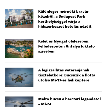
Különleges mérnöki bravúr
közelről: a Budapest Park
kerthelyiséggel várja a
hídszerkeszet betolás nézőit
Kelet és Nyugat ölelésében:
Felfedezőúton Antalya lüktető
szívében
A légiszállítás veteránjának
tiszteletköre: Búcsúzik a flotta
utolsó Mi-17-es helikoptere
Méltó búcsú a harctéri legendától
– Mi-24