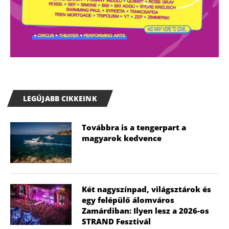
LEGÚJABB CIKKEINK
Továbbra is a tengerpart a
magyarok kedvence
Két nagyszínpad, világsztárok és
egy felépülő álomváros
Zamárdiban: Ilyen lesz a 2026-os
STRAND Fesztivál