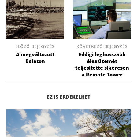
ELŐZŐ BEJEGYZÉS
KÖVETKEZŐ BEJEGYZÉS
A megváltozott
Eddigi leghosszabb
Balaton
éles üzemét
teljesítette sikeresen
a Remote Tower
EZ IS ÉRDEKELHET