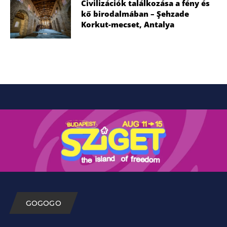
Civilizációk találkozása a fény és
kő birodalmában – Şehzade
Korkut-mecset, Antalya
GOGOGO