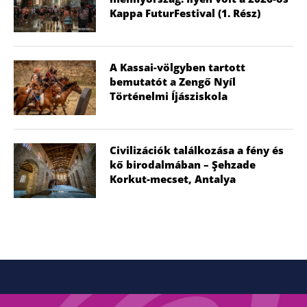
Kappa FuturFestival (1. Rész)
A Kassai-völgyben tartott
bemutatót a Zengő Nyíl
Történelmi Íjásziskola
Civilizációk találkozása a fény és
kő birodalmában – Şehzade
Korkut-mecset, Antalya