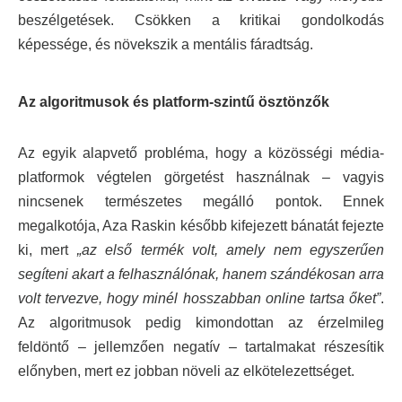
beszélgetések. Csökken a kritikai gondolkodás
képessége, és növekszik a mentális fáradtság.
Az algoritmusok és platform-szintű ösztönzők
Az egyik alapvető probléma, hogy a közösségi média-
platformok végtelen görgetést használnak – vagyis
nincsenek természetes megálló pontok. Ennek
megalkotója, Aza Raskin később kifejezett bánatát fejezte
ki, mert
„az első termék volt, amely nem egyszerűen
segíteni akart a felhasználónak, hanem szándékosan arra
volt tervezve, hogy minél hosszabban online tartsa őket”
.
Az algoritmusok pedig kimondottan az érzelmileg
feldöntő – jellemzően negatív – tartalmakat részesítik
előnyben, mert ez jobban növeli az elkötelezettséget.