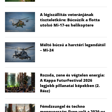
A légiszállítás veteránjának
tiszteletköre: Búcsúzik a flotta
utolsó Mi-17-es helikoptere
Méltó búcsú a harctéri legendától
– Mi-24
Rozsda, zene és végtelen energia:
A Kappa FuturFestival 2026
legjobb pillanatai képekben (2.
Rész)
Fémdzsungel és techno
mennyország: Ilyen volt a 2026-os