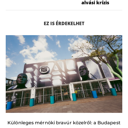
alvási krízis
EZ IS ÉRDEKELHET
Különleges mérnöki bravúr közelről: a Budapest