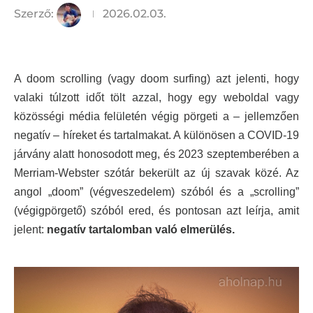
Szerző:
2026.02.03.
A doom scrolling (vagy doom surfing) azt jelenti, hogy
valaki túlzott időt tölt azzal, hogy egy weboldal vagy
közösségi média felületén végig pörgeti a – jellemzően
negatív – híreket és tartalmakat. A különösen a COVID-19
járvány alatt honosodott meg, és 2023 szeptemberében a
Merriam-Webster szótár bekerült az új szavak közé. Az
angol „doom” (végveszedelem) szóból és a „scrolling”
(végigpörgető) szóból ered, és pontosan azt leírja, amit
jelent:
negatív tartalomban való elmerülés.