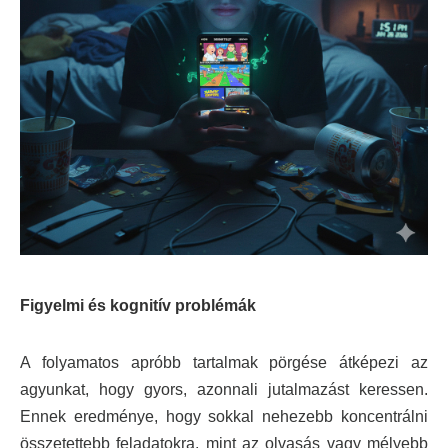
Figyelmi és kognitív problémák
A folyamatos apróbb tartalmak pörgése átképezi az
agyunkat, hogy gyors, azonnali jutalmazást keressen.
Ennek eredménye, hogy sokkal nehezebb koncentrálni
összetettebb feladatokra, mint az olvasás vagy mélyebb