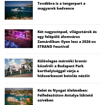
Továbbra is a tengerpart a
magyarok kedvence
Két nagyszínpad, világsztárok és
egy felépülő álomváros
Zamárdiban: Ilyen lesz a 2026-os
STRAND Fesztivál
Különleges mérnöki bravúr
közelről: a Budapest Park
kerthelyiséggel várja a
hídszerkeszet betolás nézőit
Kelet és Nyugat ölelésében:
Felfedezőúton Antalya lüktető
szívében