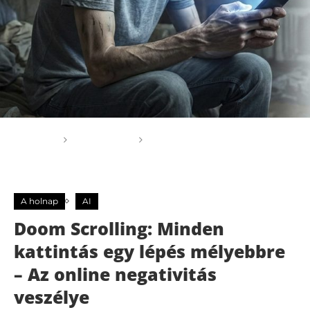
Főoldal
A holnap
Doom Scrolling: Minden
kattintás egy lépés mélyebbre – Az online negativitás
veszélye
A holnap
AI
Doom Scrolling: Minden
kattintás egy lépés mélyebbre
– Az online negativitás
veszélye