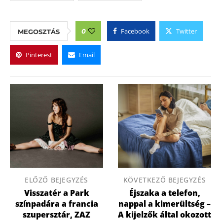
Facebook
Twitter
0
MEGOSZTÁS
Pinterest
Email
ELŐZŐ BEJEGYZÉS
KÖVETKEZŐ BEJEGYZÉS
Visszatér a Park
Éjszaka a telefon,
színpadára a francia
nappal a kimerültség –
szupersztár, ZAZ
A kijelzők által okozott