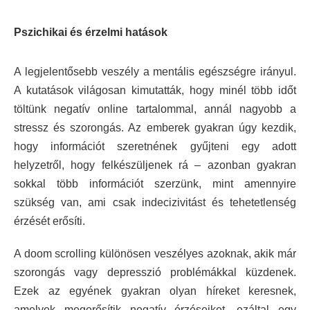
Pszichikai és érzelmi hatások
A legjelentősebb veszély a mentális egészségre irányul.
A kutatások világosan kimutatták, hogy minél több időt
töltünk negatív online tartalommal, annál nagyobb a
stressz és szorongás. Az emberek gyakran úgy kezdik,
hogy információt szeretnének gyűjteni egy adott
helyzetről, hogy felkészüljenek rá – azonban gyakran
sokkal több információt szerzünk, mint amennyire
szükség van, ami csak indecizivitást és tehetetlenség
érzését erősíti.
A doom scrolling különösen veszélyes azoknak, akik már
szorongás vagy depresszió problémákkal küzdenek.
Ezek az egyének gyakran olyan híreket keresnek,
amelyek megerősítik negatív érzéseiket, ezáltal egy