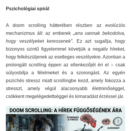
Pszichológiai spirál
A doom scrolling hátterében részben az evolúciós
mechanizmus áll: az emberek
„arra vannak bekodolva,
hogy veszélyeket keressenek”.
Ez azt sugallja, hogy
bizonyos szintű figyelemmel követjük a negatív híreket,
hogy felkészüljenek az esetleges veszélyekre. Azonban a
prolongált scrolling éppen az ellenkezőjét éri el – csak
súlyosbítja a félelmeket és a szorongást. Az egyén
pszichés stressz miatt scrollingbe kezd, amely fokozza a
stresszt, amely végül alacsonyabb életminőséggel,
csökkent megelégedettséggel és kimaradást érzéssel jár.