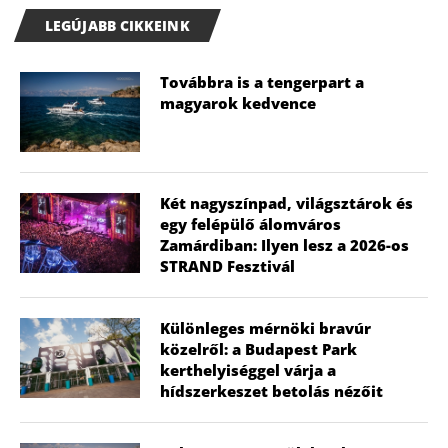
LEGÚJABB CIKKEINK
Továbbra is a tengerpart a
magyarok kedvence
Két nagyszínpad, világsztárok és
egy felépülő álomváros
Zamárdiban: Ilyen lesz a 2026-os
STRAND Fesztivál
Különleges mérnöki bravúr
közelről: a Budapest Park
kerthelyiséggel várja a
hídszerkeszet betolás nézőit