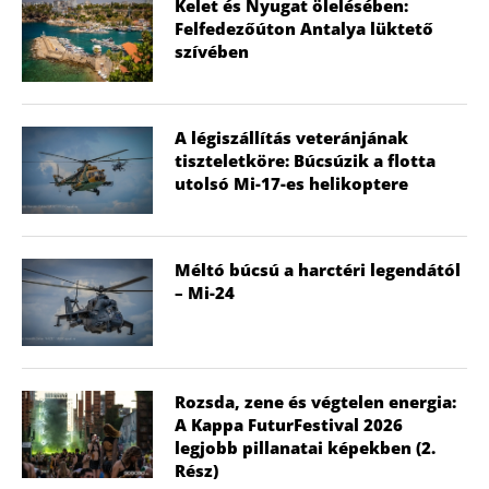
Kelet és Nyugat ölelésében:
Felfedezőúton Antalya lüktető
szívében
A légiszállítás veteránjának
tiszteletköre: Búcsúzik a flotta
utolsó Mi-17-es helikoptere
Méltó búcsú a harctéri legendától
– Mi-24
Rozsda, zene és végtelen energia:
A Kappa FuturFestival 2026
legjobb pillanatai képekben (2.
Rész)