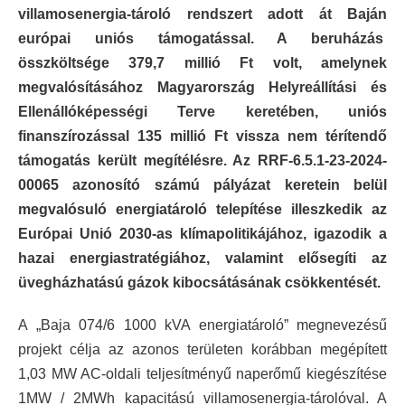
villamosenergia-tároló rendszert adott át Baján
európai uniós támogatással. A beruházás
összköltsége 379,7 millió Ft volt, amelynek
megvalósításához Magyarország Helyreállítási és
Ellenállóképességi Terve keretében, uniós
finanszírozással 135 millió Ft vissza nem térítendő
támogatás került megítélésre. Az RRF-6.5.1-23-2024-
00065 azonosító számú pályázat keretein belül
megvalósuló energiatároló telepítése illeszkedik az
Európai Unió 2030-as klímapolitikájához, igazodik a
hazai energiastratégiához, valamint elősegíti az
üvegházhatású gázok kibocsátásának csökkentését.
A „Baja 074/6 1000 kVA energiatároló” megnevezésű
projekt célja az azonos területen korábban megépített
1,03 MW AC-oldali teljesítményű naperőmű kiegészítése
1MW / 2MWh kapacitású villamosenergia-tárolóval. A