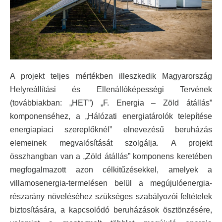
A projekt teljes mértékben illeszkedik Magyarország
Helyreállítási és Ellenállóképességi Tervének
(továbbiakban: „HET”) „F. Energia – Zöld átállás”
komponenséhez, a „Hálózati energiatárolók telepítése
energiapiaci szereplőknél” elnevezésű beruházás
elemeinek megvalósítását szolgálja. A projekt
összhangban van a „Zöld átállás” komponens keretében
megfogalmazott azon célkitűzésekkel, amelyek a
villamosenergia-termelésen belül a megújulóenergia-
részarány növeléséhez szükséges szabályozói feltételek
biztosítására, a kapcsolódó beruházások ösztönzésére,