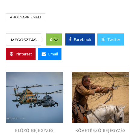
AHOLNAPKIEMELT
Facebook
Twitter
0
MEGOSZTÁS
Pinterest
Email
ELŐZŐ BEJEGYZÉS
KÖVETKEZŐ BEJEGYZÉS