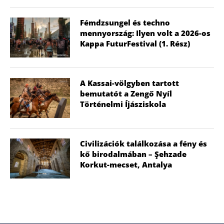
Fémdzsungel és techno
mennyország: Ilyen volt a 2026-os
Kappa FuturFestival (1. Rész)
A Kassai-völgyben tartott
bemutatót a Zengő Nyíl
Történelmi Íjásziskola
Civilizációk találkozása a fény és
kő birodalmában – Şehzade
Korkut-mecset, Antalya