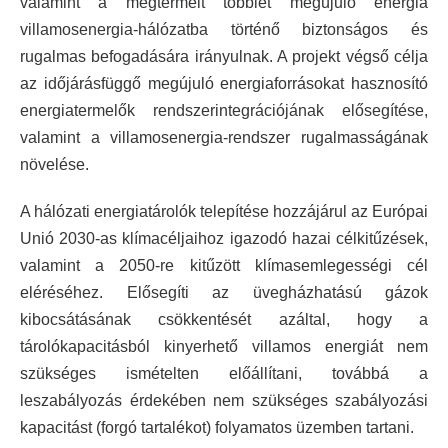
valamint a megtermelt többlet megújuló energia
villamosenergia-hálózatba történő biztonságos és
rugalmas befogadására irányulnak. A projekt végső célja
az időjárásfüggő megújuló energiaforrásokat hasznosító
energiatermelők rendszerintegrációjának elősegítése,
valamint a villamosenergia-rendszer rugalmasságának
növelése.
A hálózati energiatárolók telepítése hozzájárul az Európai
Unió 2030-as klímacéljaihoz igazodó hazai célkitűzések,
valamint a 2050-re kitűzött klímasemlegességi cél
eléréséhez. Elősegíti az üvegházhatású gázok
kibocsátásának csökkentését azáltal, hogy a
tárolókapacitásból kinyerhető villamos energiát nem
szükséges ismételten előállítani, továbbá a
leszabályozás érdekében nem szükséges szabályozási
kapacitást (forgó tartalékot) folyamatos üzemben tartani.