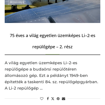
75 éves a világ egyetlen üzemképes Li–2-es
repülőgépe – 2. rész
A világ egyetlen üzemképes Li–2-es
repülőgépe a budaörsi repülőtéren
állomásozó gép. Ezt a példányt 1949-ben
építették a taskenti 84. sz. repülőgépgyárban.
A Li-2 repülőgép …