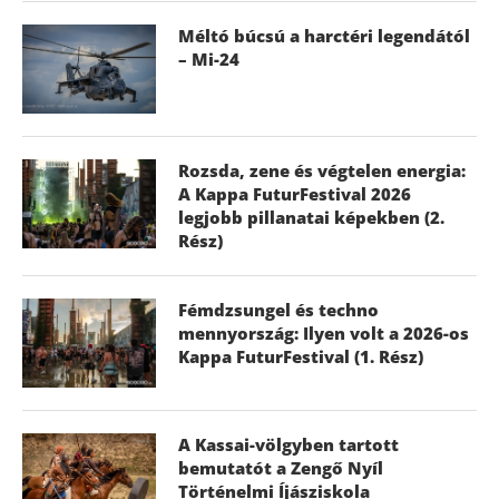
Méltó búcsú a harctéri legendától
– Mi-24
Rozsda, zene és végtelen energia:
A Kappa FuturFestival 2026
legjobb pillanatai képekben (2.
Rész)
Fémdzsungel és techno
mennyország: Ilyen volt a 2026-os
Kappa FuturFestival (1. Rész)
A Kassai-völgyben tartott
bemutatót a Zengő Nyíl
Történelmi Íjásziskola