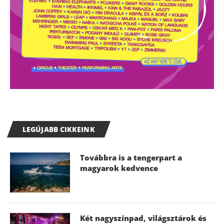
LEGÚJABB CIKKEINK
Továbbra is a tengerpart a
magyarok kedvence
Két nagyszínpad, világsztárok és