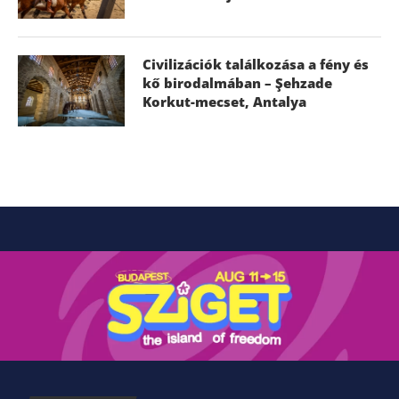
Civilizációk találkozása a fény és
kő birodalmában – Şehzade
Korkut-mecset, Antalya