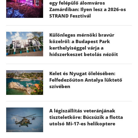
egy felépülő álomváros
Zamárdiban: Ilyen lesz a 2026-os
STRAND Fesztivál
Különleges mérnöki bravúr
közelről: a Budapest Park
kerthelyiséggel várja a
hídszerkeszet betolás nézőit
Kelet és Nyugat ölelésében:
Felfedezőúton Antalya lüktető
szívében
A légiszállítás veteránjának
tiszteletköre: Búcsúzik a flotta
utolsó Mi-17-es helikoptere