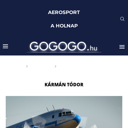
AEROSPORT
A HOLNAP
Főoldal
Címkék
Posts tagged with "Kármán
Tódor"
KÁRMÁN TÓDOR