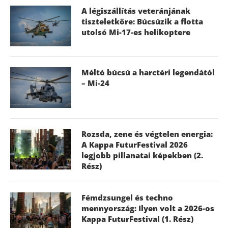
A légiszállítás veteránjának
tiszteletköre: Búcsúzik a flotta
utolsó Mi-17-es helikoptere
Méltó búcsú a harctéri legendától
– Mi-24
Rozsda, zene és végtelen energia:
A Kappa FuturFestival 2026
legjobb pillanatai képekben (2.
Rész)
Fémdzsungel és techno
mennyország: Ilyen volt a 2026-os
Kappa FuturFestival (1. Rész)