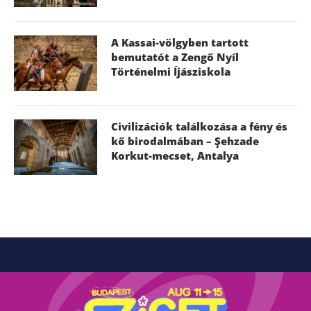
A Kassai-völgyben tartott
bemutatót a Zengő Nyíl
Történelmi Íjásziskola
Civilizációk találkozása a fény és
kő birodalmában – Şehzade
Korkut-mecset, Antalya