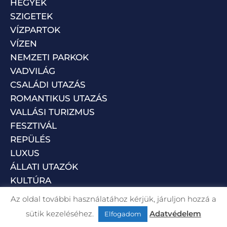
HEGYEK
SZIGETEK
VÍZPARTOK
VÍZEN
NEMZETI PARKOK
VADVILÁG
CSALÁDI UTAZÁS
ROMANTIKUS UTAZÁS
VALLÁSI TURIZMUS
FESZTIVÁL
REPÜLÉS
LUXUS
ÁLLATI UTAZÓK
KULTÚRA
Az oldal további használatához kérjük, járuljon hozzá a
sütik kezeléséhez.
Adatvédelem
Elfogadom