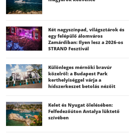
Két nagyszínpad, világsztárok és
egy felépülő álomváros
Zamárdiban: Ilyen lesz a 2026-os
STRAND Fesztivál
Különleges mérnöki bravúr
közelről: a Budapest Park
kerthelyiséggel várja a
hídszerkeszet betolás nézőit
Kelet és Nyugat ölelésében:
Felfedezőúton Antalya lüktető
szívében