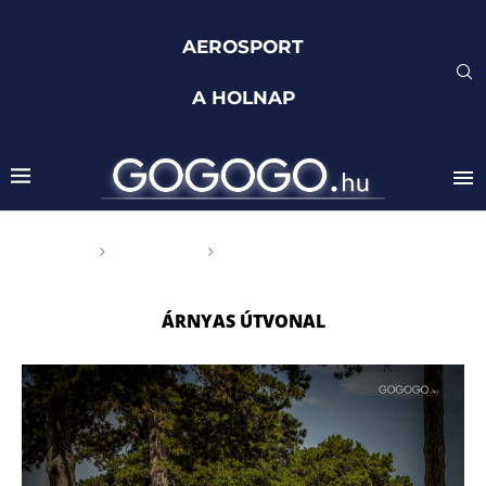
AEROSPORT
A HOLNAP
Főoldal
Címkék
Posts tagged with "árnyas
útvonal"
ÁRNYAS ÚTVONAL