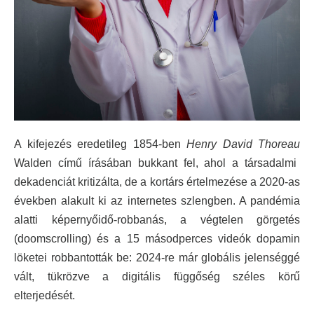
A kifejezés eredetileg 1854-ben
Henry David Thoreau
Walden című írásában bukkant fel, ahol a társadalmi
dekadenciát kritizálta, de a kortárs értelmezése a 2020-as
években alakult ki az internetes szlengben. A pandémia
alatti képernyőidő-robbanás, a végtelen görgetés
(doomscrolling) és a 15 másodperces videók dopamin
löketei robbantották be: 2024-re már globális jelenséggé
vált, tükrözve a digitális függőség széles körű
elterjedését.​