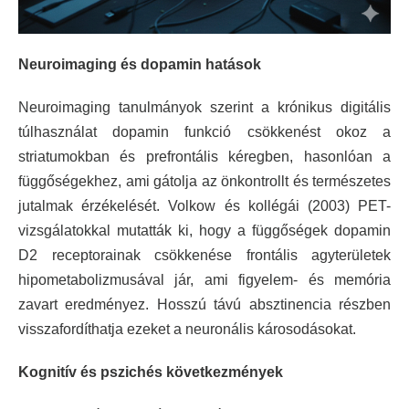
Neuroimaging és dopamin hatások
Neuroimaging tanulmányok szerint a krónikus digitális
túlhasználat dopamin funkció csökkenést okoz a
striatumokban és prefrontális kéregben, hasonlóan a
függőségekhez, ami gátolja az önkontrollt és természetes
jutalmak érzékelését. Volkow és kollégái (2003) PET-
vizsgálatokkal mutatták ki, hogy a függőségek dopamin
D2 receptorainak csökkenése frontális agyterületek
hipometabolizmusával jár, ami figyelem- és memória
zavart eredményez. Hosszú távú absztinencia részben
visszafordíthatja ezeket a neuronális károsodásokat.​
Kognitív és pszichés következmények