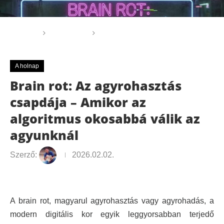
Főoldal
A holnap
Brain rot: Az agyrohasztás
csapdája – Amikor az algoritmus okosabbá válik az agyunknál
A holnap
Brain rot: Az agyrohasztás
csapdája – Amikor az
algoritmus okosabbá válik az
agyunknál
Szerző:
2026.02.02.
A brain rot, magyarul agyrohasztás vagy agyrohadás, a
modern digitális kor egyik leggyorsabban terjedő