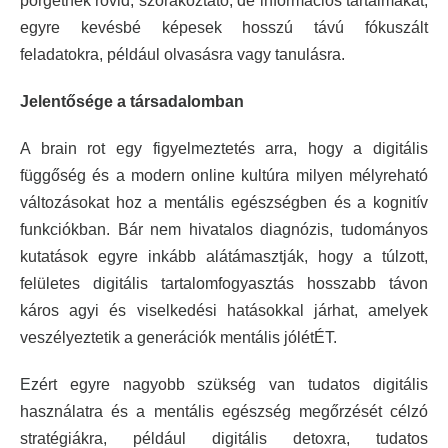
pörgetnek rövid, szórakoztató, de információs tartalmakat,
egyre kevésbé képesek hosszú távú fókuszált
feladatokra, például olvasásra vagy tanulásra.
Jelentősége a társadalomban
A brain rot egy figyelmeztetés arra, hogy a digitális
függőség és a modern online kultúra milyen mélyreható
változásokat hoz a mentális egészségben és a kognitív
funkciókban. Bár nem hivatalos diagnózis, tudományos
kutatások egyre inkább alátámasztják, hogy a túlzott,
felületes digitális tartalomfogyasztás hosszabb távon
káros agyi és viselkedési hatásokkal járhat, amelyek
veszélyeztetik a generációk mentális jólétÉT.
Ezért egyre nagyobb szükség van tudatos digitális
használatra és a mentális egészség megőrzését célzó
stratégiákra, például digitális detoxra, tudatos