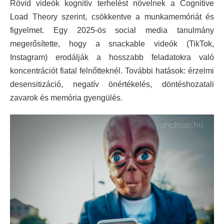
Rövid videók kognitív terhelést növelnek a Cognitive
Load Theory szerint, csökkentve a munkamemóriát és
figyelmet. Egy 2025-ös social media tanulmány
megerősítette, hogy a snackable videók (TikTok,
Instagram) erodálják a hosszabb feladatokra való
koncentrációt fiatal felnőtteknél. További hatások: érzelmi
desensitizáció, negatív önértékelés, döntéshozatali
zavarok és memória gyengülés.​