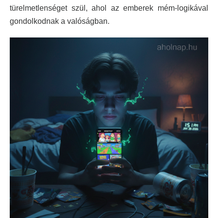
türelmetlenséget szül, ahol az emberek mém-logikával
gondolkodnak a valóságban.​