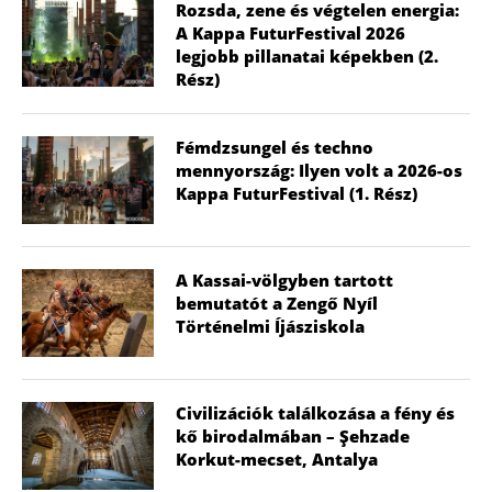
Rozsda, zene és végtelen energia:
A Kappa FuturFestival 2026
legjobb pillanatai képekben (2.
Rész)
Fémdzsungel és techno
mennyország: Ilyen volt a 2026-os
Kappa FuturFestival (1. Rész)
A Kassai-völgyben tartott
bemutatót a Zengő Nyíl
Történelmi Íjásziskola
Civilizációk találkozása a fény és
kő birodalmában – Şehzade
Korkut-mecset, Antalya