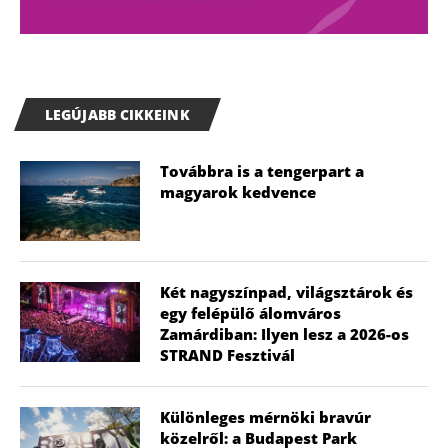
LEGÚJABB CIKKEINK
Továbbra is a tengerpart a
magyarok kedvence
Két nagyszínpad, világsztárok és
egy felépülő álomváros
Zamárdiban: Ilyen lesz a 2026-os
STRAND Fesztivál
Különleges mérnöki bravúr
közelről: a Budapest Park