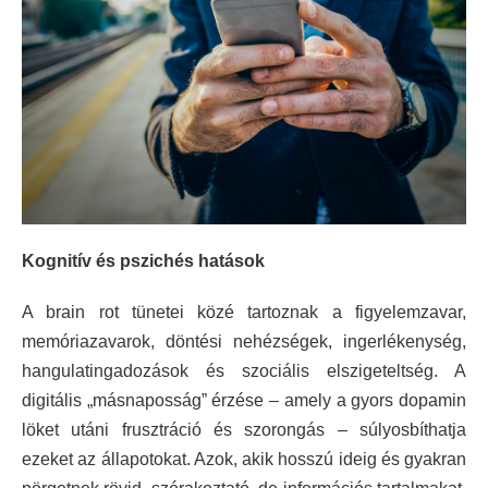
Kognitív és pszichés hatások
A brain rot tünetei közé tartoznak a figyelemzavar,
memóriazavarok, döntési nehézségek, ingerlékenység,
hangulatingadozások és szociális elszigeteltség. A
digitális „másnaposság” érzése – amely a gyors dopamin
löket utáni frusztráció és szorongás – súlyosbíthatja
ezeket az állapotokat. Azok, akik hosszú ideig és gyakran