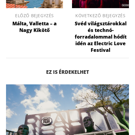
ELŐZŐ BEJEGYZÉS
KÖVETKEZŐ BEJEGYZÉS
Málta, Valletta – a
Svéd világsztárokkal
Nagy Kikötő
és technó-
forradalommal hódít
idén az Electric Love
Festival
EZ IS ÉRDEKELHET