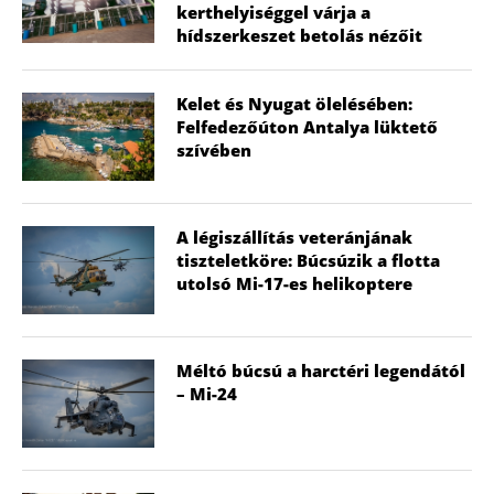
kerthelyiséggel várja a
hídszerkeszet betolás nézőit
Kelet és Nyugat ölelésében:
Felfedezőúton Antalya lüktető
szívében
A légiszállítás veteránjának
tiszteletköre: Búcsúzik a flotta
utolsó Mi-17-es helikoptere
Méltó búcsú a harctéri legendától
– Mi-24