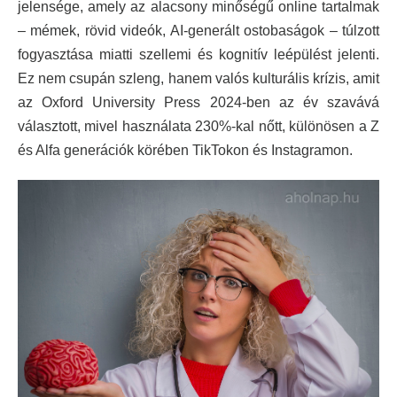
jelensége, amely az alacsony minőségű online tartalmak
– mémek, rövid videók, AI-generált ostobaságok – túlzott
fogyasztása miatti szellemi és kognitív leépülést jelenti.
Ez nem csupán szleng, hanem valós kulturális krízis, amit
az Oxford University Press 2024-ben az év szavává
választott, mivel használata 230%-kal nőtt, különösen a Z
és Alfa generációk körében TikTokon és Instagramon.​