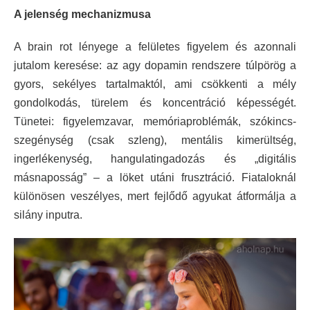
A jelenség mechanizmusa
A brain rot lényege a felületes figyelem és azonnali
jutalom keresése: az agy dopamin rendszere túlpörög a
gyors, sekélyes tartalmaktól, ami csökkenti a mély
gondolkodás, türelem és koncentráció képességét.
Tünetei: figyelemzavar, memóriaproblémák, szókincs-
szegénység (csak szleng), mentális kimerültség,
ingerlékenység, hangulatingadozás és „digitális
másnaposság” – a löket utáni frusztráció. Fiataloknál
különösen veszélyes, mert fejlődő agyukat átformálja a
silány inputra.​​