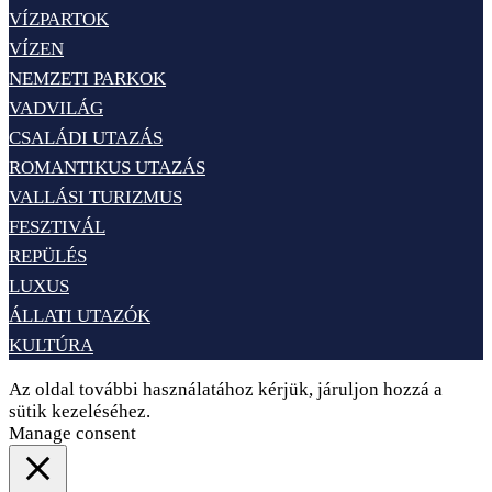
VÍZPARTOK
VÍZEN
NEMZETI PARKOK
VADVILÁG
CSALÁDI UTAZÁS
ROMANTIKUS UTAZÁS
VALLÁSI TURIZMUS
FESZTIVÁL
REPÜLÉS
LUXUS
ÁLLATI UTAZÓK
KULTÚRA
Az oldal további használatához kérjük, járuljon hozzá a
sütik kezeléséhez.
Elfogadom
Adatvédelem
Manage consent