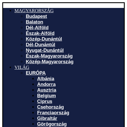
MAGYARORSZÁG
Budapest
Balaton
Dél-Alföld
Észak-Alföld
Közép-Dunántúl
Dél-Dunántúl
Nyugat-Dunántúl
Észak-Magyarország
Közép-Magyarország
VILÁG
EURÓPA
Albánia
Andorra
Ausztria
Belgium
Ciprus
Csehország
Franciaország
Gibraltár
Görögország