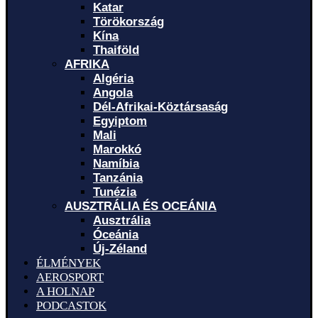
Katar
Törökország
Kína
Thaiföld
AFRIKA
Algéria
Angola
Dél-Afrikai-Köztársaság
Egyiptom
Mali
Marokkó
Namíbia
Tanzánia
Tunézia
AUSZTRÁLIA ÉS OCEÁNIA
Ausztrália
Óceánia
Új-Zéland
ÉLMÉNYEK
AEROSPORT
A HOLNAP
PODCASTOK