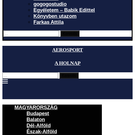
gogogostudio
Egyéletem – Babik Edittel
Könyvben utazom
Farkas Attila
Keresés
AEROSPORT
A HOLNAP
Keresés
MAGYARORSZÁG
Budapest
Balaton
Dél-Alföld
Észak-Alföld