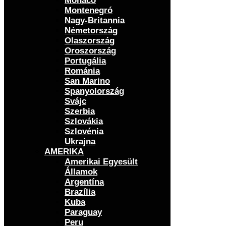
Monaco
Montenegró
Nagy-Britannia
Németország
Olaszország
Oroszország
Portugália
Románia
San Marino
Spanyolország
Svájc
Szerbia
Szlovákia
Szlovénia
Ukrajna
AMERIKA
Amerikai Egyesült
Államok
Argentína
Brazília
Kuba
Paraguay
Peru