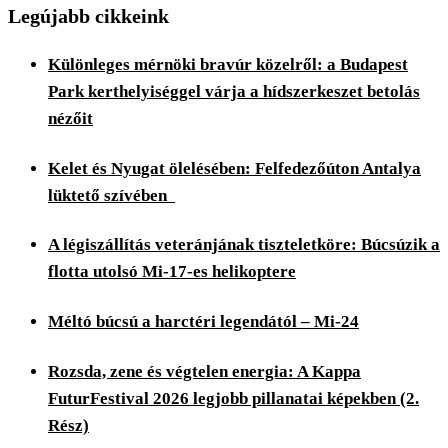
Legújabb cikkeink
Különleges mérnöki bravúr közelről: a Budapest
Park kerthelyiséggel várja a hídszerkeszet betolás
nézőit
Kelet és Nyugat ölelésében: Felfedezőúton Antalya
lüktető szívében
A légiszállítás veteránjának tiszteletköre: Búcsúzik a
flotta utolsó Mi-17-es helikoptere
Méltó búcsú a harctéri legendától – Mi-24
Rozsda, zene és végtelen energia: A Kappa
FuturFestival 2026 legjobb pillanatai képekben (2.
Rész)