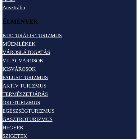
Ausztrália
ÉLMÉNYEK
KULTURÁLIS TURIZMUS
MŰEMLÉKEK
VÁROSLÁTOGATÁS
VILÁGVÁROSOK
KISVÁROSOK
FALUSI TURIZMUS
AKTÍV TURIZMUS
TERMÉSZETJÁRÁS
ÖKOTURIZMUS
EGÉSZSÉGTURIZMUS
GASZTROTURIZMUS
HEGYEK
SZIGETEK