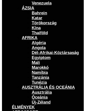
Venezuela
ÁZSIA
Bahrein
Katar
Törökország
Kína
Thaiföld
AFRIKA
Algéria
Angola
Dél-Afrikai-Köztársaság
Egyiptom
Mali
Marokkó
Namíbia
Tanzánia
Tunézia
AUSZTRÁLIA ÉS OCEÁNIA
Ausztrália
Óceánia
Új-Zéland
ÉLMÉNYEK