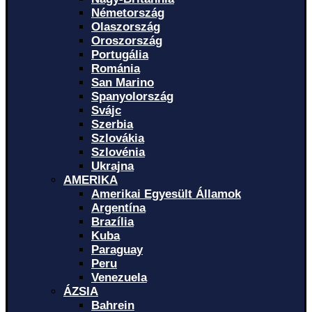
Németország
Olaszország
Oroszország
Portugália
Románia
San Marino
Spanyolország
Svájc
Szerbia
Szlovákia
Szlovénia
Ukrajna
AMERIKA
Amerikai Egyesült Államok
Argentína
Brazília
Kuba
Paraguay
Peru
Venezuela
ÁZSIA
Bahrein