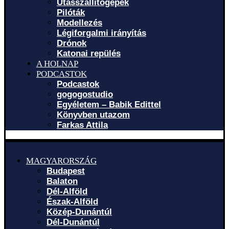
Utasszállítógépek
Pilóták
Modellezés
Légiforgalmi irányítás
Drónok
Katonai repülés
A HOLNAP
PODCASTOK
Podcastok
gogogostudio
Egyéletem – Babik Edittel
Könyvben utazom
Farkas Attila
MAGYARORSZÁG
Budapest
Balaton
Dél-Alföld
Észak-Alföld
Közép-Dunántúl
Dél-Dunántúl