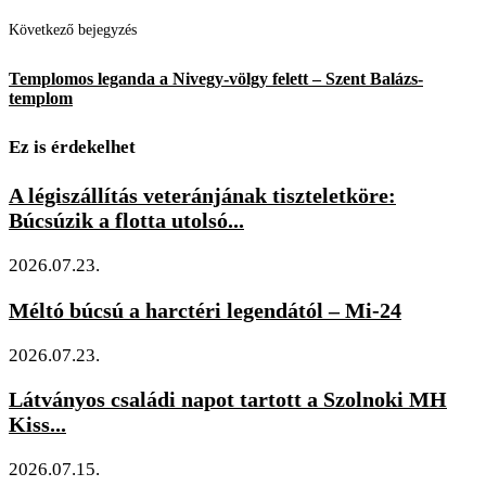
Következő bejegyzés
Templomos leganda a Nivegy-völgy felett – Szent Balázs-
templom
Ez is érdekelhet
A légiszállítás veteránjának tiszteletköre:
Búcsúzik a flotta utolsó...
2026.07.23.
Méltó búcsú a harctéri legendától – Mi-24
2026.07.23.
Látványos családi napot tartott a Szolnoki MH
Kiss...
2026.07.15.