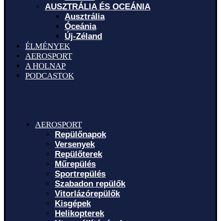
AUSZTRÁLIA ÉS OCEÁNIA
Ausztrália
Óceánia
Új-Zéland
ÉLMÉNYEK
AEROSPORT
A HOLNAP
PODCASTOK
AEROSPORT
Repülőnapok
Versenyek
Repülőterek
Műrepülés
Sportrepülés
Szabadon repülők
Vitorlázórepülők
Kisgépek
Helikopterek