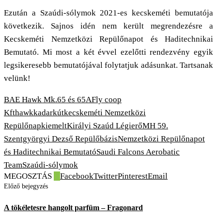
Ezután a Szaúdi-sólymok 2021-es kecskeméti bemutatója
következik. Sajnos idén nem került megrendezésre a
Kecskeméti Nemzetközi Repülőnapot és Haditechnikai
Bemutató. Mi most a két évvel ezelőtti rendezvény egyik
legsikeresebb bemutatójával folytatjuk adásunkat.
Tartsanak
velünk!
BAE Hawk Mk.65 és 65A
Fly coop
Kft
hawk
kadarkút
kecskeméti Nemzetközi
Repülőnap
kiemelt
Királyi Szaúd Légierő
MH 59.
Szentgyörgyi Dezső Repülőbázis
Nemzetközi Repülőnapot
és Haditechnikai Bemutató
Saudi Falcons Aerobatic
Team
Szaúdi-sólymok
MEGOSZTÁS
0
Facebook
Twitter
Pinterest
Email
Előző bejegyzés
A tökéletesre hangolt parfüm – Fragonard