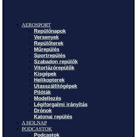
AEROSPORT
Repülőnapok
Versenyek
Repülőterek
Műrepülés
Sportrepülés
Szabadon repülők
Vitorlázórepülők
Kisgépek
Helikopterek
Utasszállítógépek
Pilóták
Modellezés
Légiforgalmi irányítás
Drónok
Katonai repülés
A HOLNAP
PODCASTOK
Podcastok