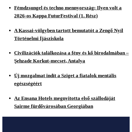
Fémdzsungel és techno mennyország: Ilyen volt a
2026-os Kappa FuturFestival (1. Rész)
A Kassai-völgyben tartott bemutatót a Zengő Nyíl
Történelmi Íjásziskola
Civilizációk találkozása a fény és kő birodalmában –
Şehzade Korkut-mecset, Antalya
Új mozgalmat indít a Sziget a fiatalok mentális
egészségéért
Az Ensana Hotels megnyitotta első szállodáját
Sairme fürdővárosában Georgiában