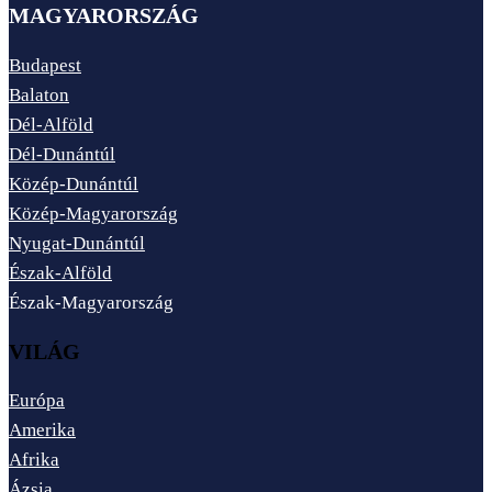
MAGYARORSZÁG
Budapest
Balaton
Dél-Alföld
Dél-Dunántúl
Közép-Dunántúl
Közép-Magyarország
Nyugat-Dunántúl
Észak-Alföld
Észak-Magyarország
VILÁG
Európa
Amerika
Afrika
Ázsia