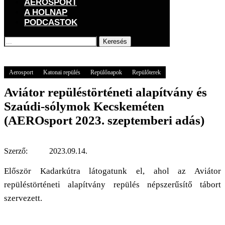
AEROSPORT
A HOLNAP
PODCASTOK
Keresés
Főoldal
Aerosport
Aviátor repüléstörténeti alapítvány és Szaúdi-sólymok
Kecskeméten (AEROsport 2023. szeptemberi adás)
Aerosport
Katonai repülés
Repülőnapok
Repülőterek
Aviátor repüléstörténeti alapítvány és
Szaúdi-sólymok Kecskeméten
(AEROsport 2023. szeptemberi adás)
Szerző:
2023.09.14.
Először Kadarkútra látogatunk el, ahol az Aviátor
repüléstörténeti alapítvány repülés népszerűsítő tábort
szervezett.