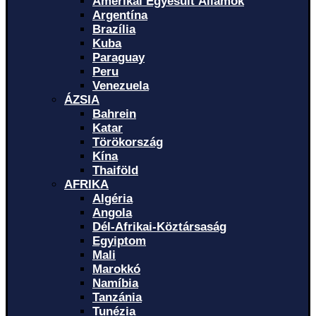
Amerikai Egyesült Államok
Argentína
Brazília
Kuba
Paraguay
Peru
Venezuela
ÁZSIA
Bahrein
Katar
Törökország
Kína
Thaiföld
AFRIKA
Algéria
Angola
Dél-Afrikai-Köztársaság
Egyiptom
Mali
Marokkó
Namíbia
Tanzánia
Tunézia