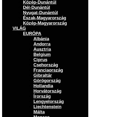
Közép-Dunántúl
Dél-Dunántúl
Nyugat-Dunántúl
Észak-Magyarország
Közép-Magyarország
VILÁG
EURÓPA
Albánia
Andorra
Ausztria
Belgium
Ciprus
Csehország
Franciaország
Gibraltár
Görögország
Hollandia
Horvátország
Írország
Lengyelország
Liechtenstein
Málta