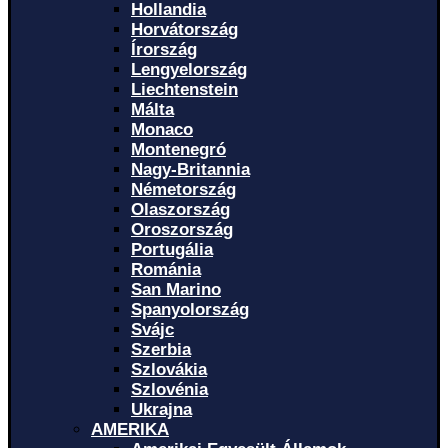
Hollandia
Horvátország
Írország
Lengyelország
Liechtenstein
Málta
Monaco
Montenegró
Nagy-Britannia
Németország
Olaszország
Oroszország
Portugália
Románia
San Marino
Spanyolország
Svájc
Szerbia
Szlovákia
Szlovénia
Ukrajna
AMERIKA