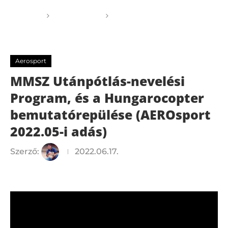
Főoldal
Aerosport
MMSZ Utánpótlás-nevelési
Program, és a Hungarocopter bemutatórepülése
(AEROsport 2022.05-i adás)
Aerosport
MMSZ Utánpótlás-nevelési
Program, és a Hungarocopter
bemutatórepülése (AEROsport
2022.05-i adás)
Szerző:
2022.06.17.