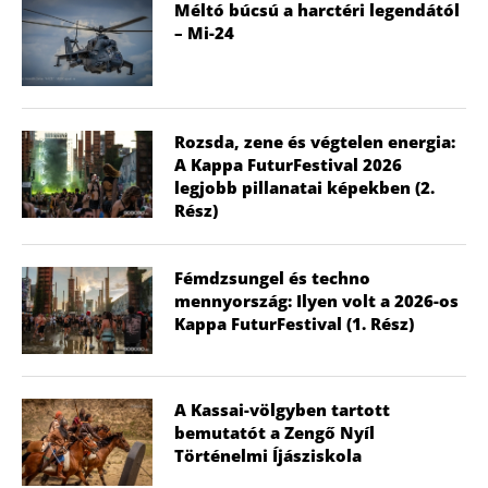
Méltó búcsú a harctéri legendától
– Mi-24
Rozsda, zene és végtelen energia:
A Kappa FuturFestival 2026
legjobb pillanatai képekben (2.
Rész)
Fémdzsungel és techno
mennyország: Ilyen volt a 2026-os
Kappa FuturFestival (1. Rész)
A Kassai-völgyben tartott
bemutatót a Zengő Nyíl
Történelmi Íjásziskola