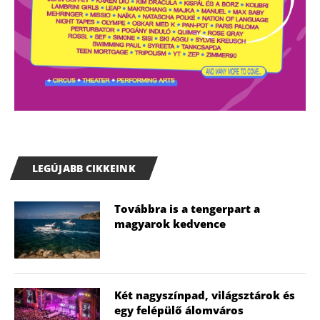
LEGÚJABB CIKKEINK
Továbbra is a tengerpart a
magyarok kedvence
Két nagyszínpad, világsztárok és
egy felépülő álomváros