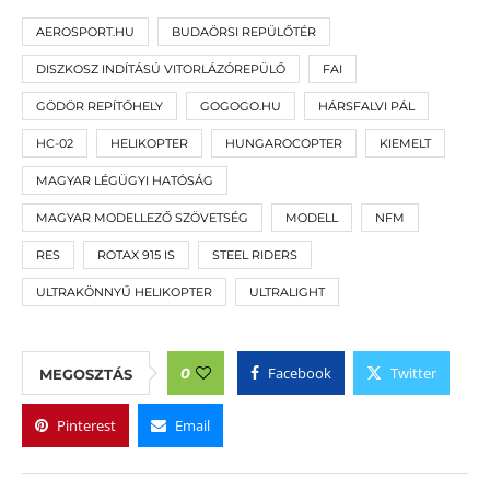
AEROSPORT.HU
BUDAÖRSI REPÜLŐTÉR
DISZKOSZ INDÍTÁSÚ VITORLÁZÓREPÜLŐ
FAI
GÖDÖR REPÍTŐHELY
GOGOGO.HU
HÁRSFALVI PÁL
HC-02
HELIKOPTER
HUNGAROCOPTER
KIEMELT
MAGYAR LÉGÜGYI HATÓSÁG
MAGYAR MODELLEZŐ SZÖVETSÉG
MODELL
NFM
RES
ROTAX 915 IS
STEEL RIDERS
ULTRAKÖNNYŰ HELIKOPTER
ULTRALIGHT
Facebook
Twitter
0
MEGOSZTÁS
Pinterest
Email