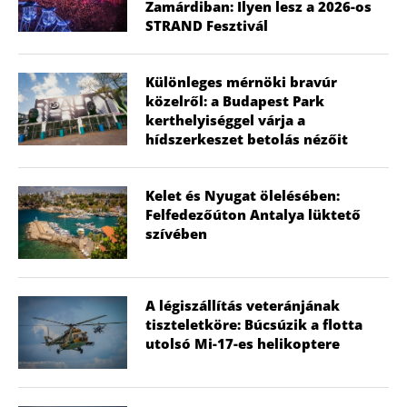
Zamárdiban: Ilyen lesz a 2026-os
STRAND Fesztivál
Különleges mérnöki bravúr
közelről: a Budapest Park
kerthelyiséggel várja a
hídszerkeszet betolás nézőit
Kelet és Nyugat ölelésében:
Felfedezőúton Antalya lüktető
szívében
A légiszállítás veteránjának
tiszteletköre: Búcsúzik a flotta
utolsó Mi-17-es helikoptere