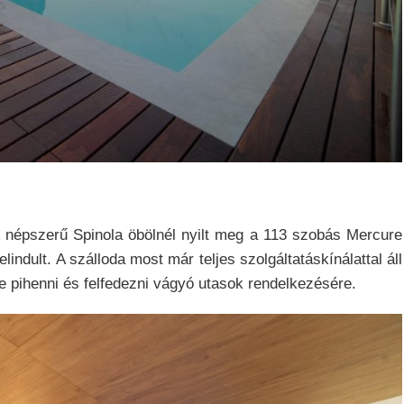
 A népszerű Spinola öbölnél nyilt meg a 113 szobás Mercure
indult. A szálloda most már teljes szolgáltatáskínálattal áll
tve pihenni és felfedezni vágyó utasok rendelkezésére.