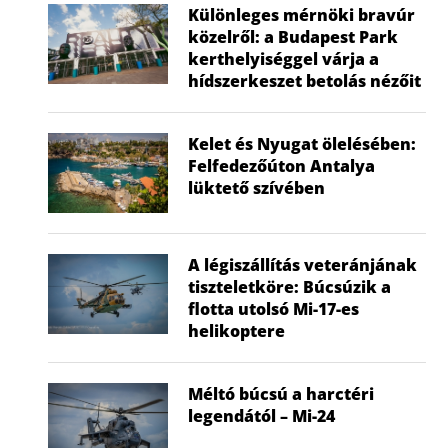
Különleges mérnöki bravúr
közelről: a Budapest Park
kerthelyiséggel várja a
hídszerkeszet betolás nézőit
Kelet és Nyugat ölelésében:
Felfedezőúton Antalya
lüktető szívében
A légiszállítás veteránjának
tiszteletköre: Búcsúzik a
flotta utolsó Mi-17-es
helikoptere
Méltó búcsú a harctéri
legendától – Mi-24