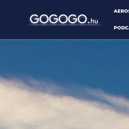
AERO
PODC