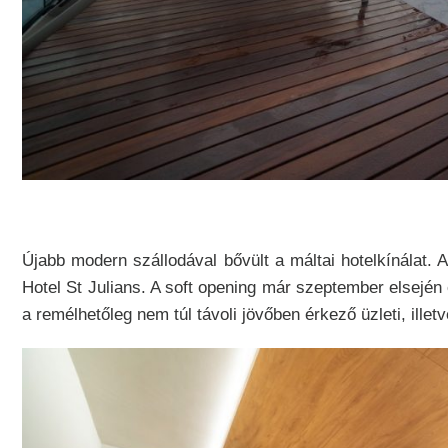
Újabb modern szállodával bővült a máltai hotelkínálat.
Hotel St Julians. A soft opening már szeptember elsején el
a remélhetőleg nem túl távoli jövőben érkező üzleti, ille