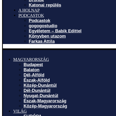
Katonai repülés
A HOLNAP
PODCASTOK
Podcastok
gogogostudio
Egyéletem – Babik Edittel
Könyvben utazom
Farkas Attila
MAGYARORSZÁG
Budapest
Balaton
Dél-Alföld
Észak-Alföld
Közép-Dunántúl
Dél-Dunántúl
Nyugat-Dunántúl
Észak-Magyarország
Közép-Magyarország
VILÁG