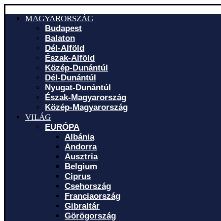
MAGYARORSZÁG
Budapest
Balaton
Dél-Alföld
Észak-Alföld
Közép-Dunántúl
Dél-Dunántúl
Nyugat-Dunántúl
Észak-Magyarország
Közép-Magyarország
VILÁG
EURÓPA
Albánia
Andorra
Ausztria
Belgium
Ciprus
Csehország
Franciaország
Gibraltár
Görögország