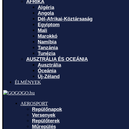
AFRIKA
Algéria
Angola
Dél-Afrikai-Köztársaság
Egyiptom
Mali
Marokkó
Namíbia
Tanzánia
Tunézia
AUSZTRÁLIA ÉS OCEÁNIA
Ausztrália
Óceánia
Új-Zéland
ÉLMÉNYEK
AEROSPORT
Repülőnapok
Versenyek
Repülőterek
Műrepülés