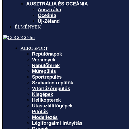
AUSZTRÁLIA ÉS OCEÁNIA
Ausztrália
Óceánia
Új-Zéland
ÉLMÉNYEK
AEROSPORT
Repülőnapok
Versenyek
Repülőterek
Műrepülés
Sportrepülés
Szabadon repülők
Vitorlázórepülők
Kisgépek
Helikopterek
Utasszállítógépek
Pilóták
Modellezés
Légiforgalmi irányítás
Drónok