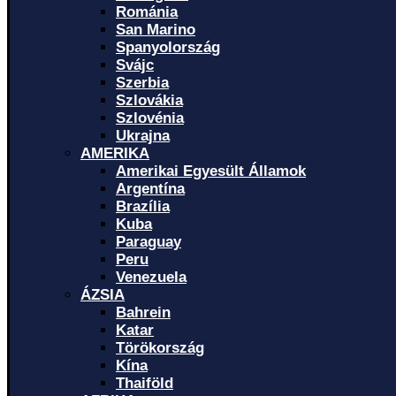
Románia
San Marino
Spanyolország
Svájc
Szerbia
Szlovákia
Szlovénia
Ukrajna
AMERIKA
Amerikai Egyesült Államok
Argentína
Brazília
Kuba
Paraguay
Peru
Venezuela
ÁZSIA
Bahrein
Katar
Törökország
Kína
Thaiföld