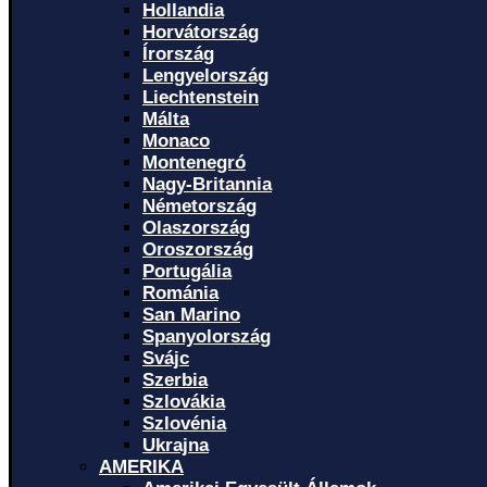
Hollandia
Horvátország
Írország
Lengyelország
Liechtenstein
Málta
Monaco
Montenegró
Nagy-Britannia
Németország
Olaszország
Oroszország
Portugália
Románia
San Marino
Spanyolország
Svájc
Szerbia
Szlovákia
Szlovénia
Ukrajna
AMERIKA