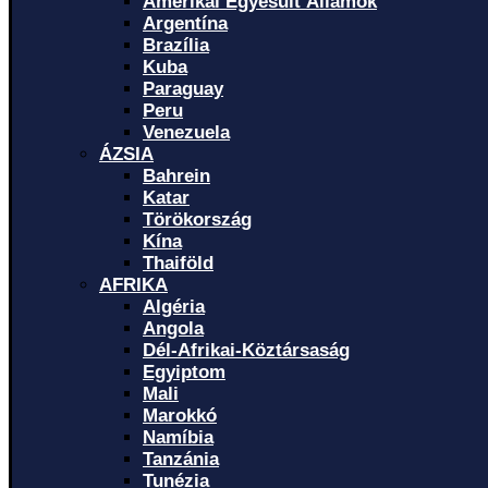
Amerikai Egyesült Államok
Argentína
Brazília
Kuba
Paraguay
Peru
Venezuela
ÁZSIA
Bahrein
Katar
Törökország
Kína
Thaiföld
AFRIKA
Algéria
Angola
Dél-Afrikai-Köztársaság
Egyiptom
Mali
Marokkó
Namíbia
Tanzánia
Tunézia