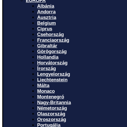
EURÓPA
Albánia
Andorra
Ausztria
Belgium
Ciprus
Csehország
Franciaország
Gibraltár
Görögország
Hollandia
Horvátország
Írország
Lengyelország
Liechtenstein
Málta
Monaco
Montenegró
Nagy-Britannia
Németország
Olaszország
Oroszország
Portugália