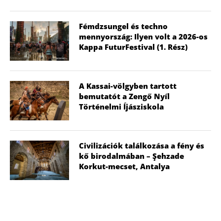
Fémdzsungel és techno
mennyország: Ilyen volt a 2026-os
Kappa FuturFestival (1. Rész)
A Kassai-völgyben tartott
bemutatót a Zengő Nyíl
Történelmi Íjásziskola
Civilizációk találkozása a fény és
kő birodalmában – Şehzade
Korkut-mecset, Antalya