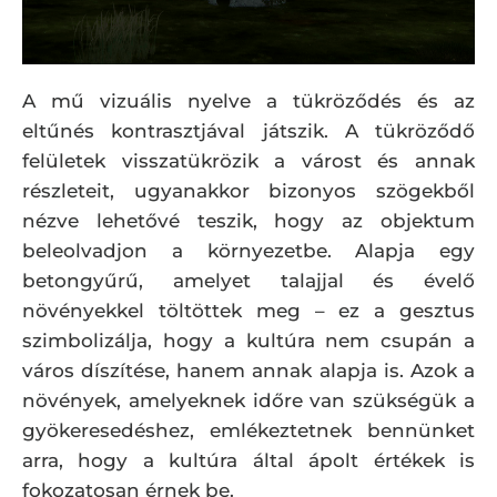
A mű vizuális nyelve a tükröződés és az
eltűnés kontrasztjával játszik. A tükröződő
felületek visszatükrözik a várost és annak
részleteit, ugyanakkor bizonyos szögekből
nézve lehetővé teszik, hogy az objektum
beleolvadjon a környezetbe. Alapja egy
betongyűrű, amelyet talajjal és évelő
növényekkel töltöttek meg – ez a gesztus
szimbolizálja, hogy a kultúra nem csupán a
város díszítése, hanem annak alapja is. Azok a
növények, amelyeknek időre van szükségük a
gyökeresedéshez, emlékeztetnek bennünket
arra, hogy a kultúra által ápolt értékek is
fokozatosan érnek be.