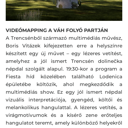
VIDEÓMAPPING A VÁH FOLYÓ PARTJÁN
A Trencsénből származó multimédiás művész,
Boris Vitázek kifejezetten erre a helyszínre
készített egy új művet – egy lézeres vetítést,
amelyhez a jól ismert Trencsén dolinečka
népdal szolgált alapul. 19:30-kor a program a
Fiesta híd közelében található Lodenica
épületébe költözik, ahol megkezdődik a
multimédiás show. Ez egy jól ismert népdal
vizuális interpretációja, gyengéd, költői és
melankolikus hangulattal. A lézeres vetítés, a
virágmotívumok és a kísérő zene erőteljes
hangulatot teremt, amely különböző helyekről