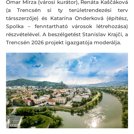
Omar Mirza (városi kurátor), Renáta Kaščáková
(a Trencsén si ty területrendezési terv
társszerzője) és Katarína Onderková (építész,
Spolka – fenntartható városok létrehozása)
részvételével. A beszélgetést Stanislav Krajči, a
Trencsén 2026 projekt igazgatója moderálja.