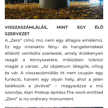
VISSZASZÁMLÁLÁS, MINT EGY ÉLŐ
SZERVEZET
A „Zero” című mű nem egy átlagos emlékmű.
Ez egy interaktív fény- és hangelemekkel
ellátott vertikális szerkezet, amely érzékenyen
reagál a környezetére, miközben tükrözi
magát a várost. „Az objektum lélegzik, villog
és vár. A visszaszámlálás itt nem csupán egy
funkció, hanem egy olyan hely, ahol a jelen
találkozik a jövővel” – magyarázza a mű
szerzője, Alan Prekop építész.The work entitled
„Zero” is no ordinary monument.