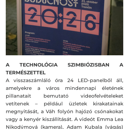
A TECHNOLÓGIA SZIMBIÓZISBAN A
TERMÉSZETTEL
A visszaszámláló óra 24 LED-panelből áll,
amelyekre a város mindennapi életének
pillanatait bemutató videofelvételeket
vetítenek – például üzletek kirakatainak
megnyitását, a Váh folyón hajózó csónakokat
vagy a kenyér kiszállítását. A videót Emma Lea
Nikodýmová (kamera), Adam Kubala (vágás)