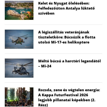
Kelet és Nyugat ölelésében:
Felfedezőúton Antalya lüktető
szívében
A légiszállítás veteránjának
tiszteletköre: Búcsúzik a flotta
utolsó Mi-17-es helikoptere
Méltó búcsú a harctéri legendától
– Mi-24
Rozsda, zene és végtelen energia:
A Kappa FuturFestival 2026
legjobb pillanatai képekben (2.
Rész)