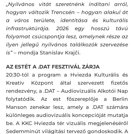
„Nyilvános vitát szeretnénk indítani arról,
hogyan változik Trencsén – hogyan alakul át
a város területe, identitása és kulturális
infrastruktúrája. 2026 egy hosszú távú
folyamat csúcspontja lesz, amelynek része az
ilyen jellegű nyilvános találkozók szervezése
is”
– mondja Stanislav Krajči.
AZ ESTÉT A .DAT FESZTIVÁL ZÁRJA
20:30-tól a program a Hviezda Kulturális és
Kreatív Központ által szervezett fizetős
rendezvény, a .DAT – Audiovizuális Alkotói Nap
folytatódik. Az est főszereplője a Berlin
Manson zenekar lesz, amely a .DAT számára
különleges audiovizuális koncepcióját mutatja
be. A KKC Hviezda tér vizuális megjelenéséről
Sedemminút világítási tervező gondoskodik. A