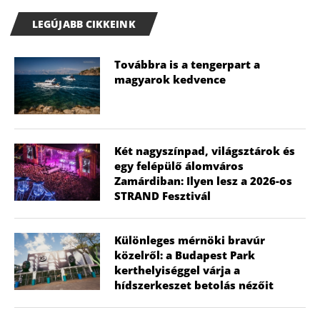
LEGÚJABB CIKKEINK
Továbbra is a tengerpart a
magyarok kedvence
Két nagyszínpad, világsztárok és
egy felépülő álomváros
Zamárdiban: Ilyen lesz a 2026-os
STRAND Fesztivál
Különleges mérnöki bravúr
közelről: a Budapest Park
kerthelyiséggel várja a
hídszerkeszet betolás nézőit