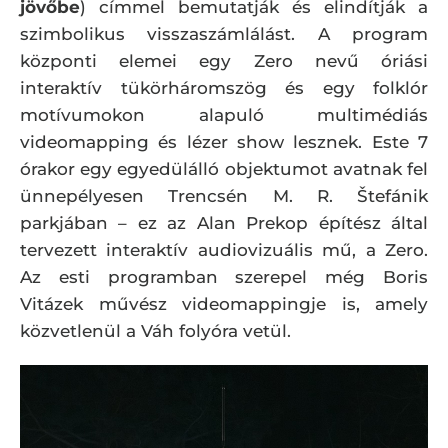
jövőbe
) címmel bemutatják és elindítják a
szimbolikus visszaszámlálást. A program
központi elemei egy Zero nevű óriási
interaktív tükörháromszög és egy folklór
motívumokon alapuló multimédiás
videomapping és lézer show lesznek. Este 7
órakor egy egyedülálló objektumot avatnak fel
ünnepélyesen Trencsén M. R. Štefánik
parkjában – ez az Alan Prekop építész által
tervezett interaktív audiovizuális mű, a Zero.
Az esti programban szerepel még Boris
Vitázek művész videomappingje is, amely
közvetlenül a Váh folyóra vetül.