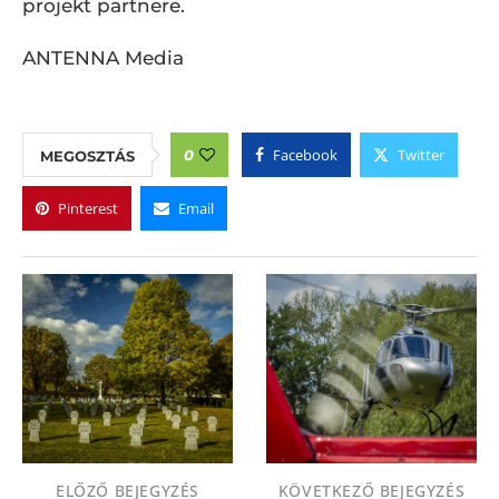
projekt partnere.
ANTENNA Media
Facebook
Twitter
0
MEGOSZTÁS
Pinterest
Email
ELŐZŐ BEJEGYZÉS
KÖVETKEZŐ BEJEGYZÉS