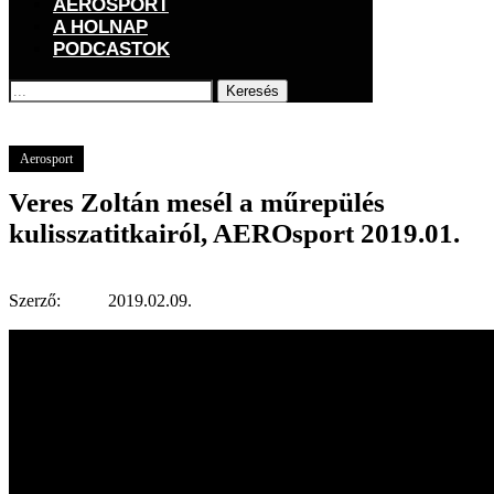
AEROSPORT
A HOLNAP
PODCASTOK
Keresés
Főoldal
Aerosport
Veres Zoltán mesél a műrepülés kulisszatitkairól,
AEROsport 2019.01.
Aerosport
Veres Zoltán mesél a műrepülés
kulisszatitkairól, AEROsport 2019.01.
Szerző:
2019.02.09.