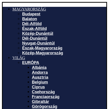
MAGYARORSZÁG
Budapest
Balaton
Dél-Alföld
Észak-Alföld
Közép-Dunántúl
Dél-Dunántúl
Nyugat-Dunántúl
Észak-Magyarország
Közép-Magyarország
VILÁG
EURÓPA
Albánia
Andorra
Ausztria
Belgium
Ciprus
Csehország
Franciaország
Gibraltár
Görögország