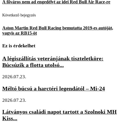
A főváros nem ad engedélyt az idei Red Bull Air Race-re
Következő bejegyzés
Aston Martin Red Bull Racing bemutatta 2019-es autóját,
vagyis az RB15-öt
Ez is érdekelhet
A légiszállítás veteránjának tiszteletköre:
Búcsúzik a flotta utolsó...
2026.07.23.
Méltó búcsú a harctéri legendától – Mi-24
2026.07.23.
Látványos családi napot tartott a Szolnoki MH
Kiss...