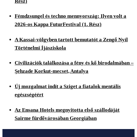
Rész)
Fémdzsungel és techno mennyország: Ilyen volt a
2026-os Kappa FuturFestival (1. Rész)
A Kassai-völgyben tartott bemutatót a Zengő Nyíl
Történelmi Íjásziskola
Civilizációk találkozása a fény és kő birodalmában –
Şehzade Korkut-mecset, Antalya
Új mozgalmat indít a Sziget a fiatalok mentális
egészségéért
Az Ensana Hotels megnyitotta első szállodáját
Sairme fürdővárosában Georgiában