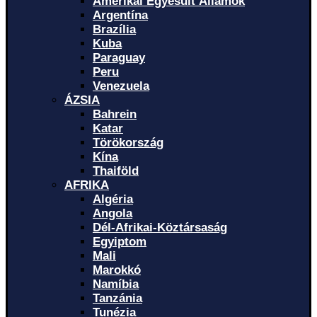
Amerikai Egyesült Államok
Argentína
Brazília
Kuba
Paraguay
Peru
Venezuela
ÁZSIA
Bahrein
Katar
Törökország
Kína
Thaiföld
AFRIKA
Algéria
Angola
Dél-Afrikai-Köztársaság
Egyiptom
Mali
Marokkó
Namíbia
Tanzánia
Tunézia