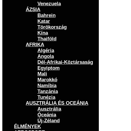
Venezuela
ÁZSIA
Bahrein
Katar
Törökország
Kína
Thaiföld
AFRIKA
Algéria
Angola
Dél-Afrikai-Köztársaság
Egyiptom
Mali
Marokkó
Namíbia
Tanzánia
Tunézia
AUSZTRÁLIA ÉS OCEÁNIA
Ausztrália
Óceánia
Új-Zéland
ÉLMÉNYEK