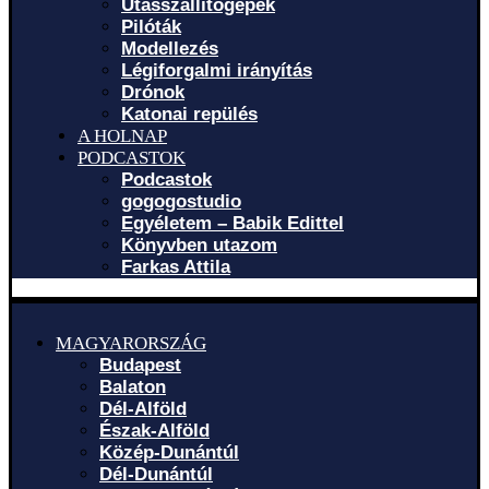
Utasszállítógépek
Pilóták
Modellezés
Légiforgalmi irányítás
Drónok
Katonai repülés
A HOLNAP
PODCASTOK
Podcastok
gogogostudio
Egyéletem – Babik Edittel
Könyvben utazom
Farkas Attila
MAGYARORSZÁG
Budapest
Balaton
Dél-Alföld
Észak-Alföld
Közép-Dunántúl
Dél-Dunántúl