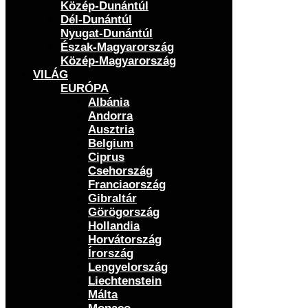
Közép-Dunántúl
Dél-Dunántúl
Nyugat-Dunántúl
Észak-Magyarország
Közép-Magyarország
VILÁG
EURÓPA
Albánia
Andorra
Ausztria
Belgium
Ciprus
Csehország
Franciaország
Gibraltár
Görögország
Hollandia
Horvátország
Írország
Lengyelország
Liechtenstein
Málta