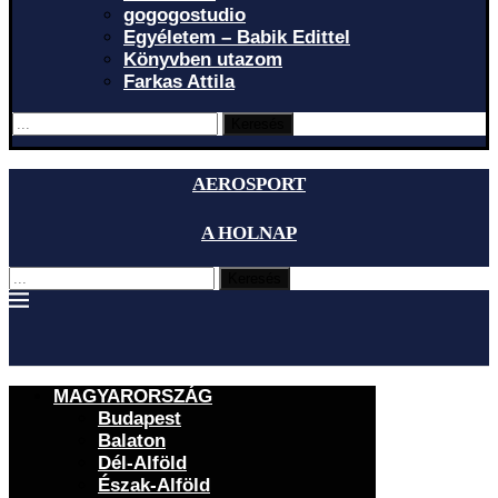
gogogostudio
Egyéletem – Babik Edittel
Könyvben utazom
Farkas Attila
Keresés
AEROSPORT
A HOLNAP
Keresés
MAGYARORSZÁG
Budapest
Balaton
Dél-Alföld
Észak-Alföld