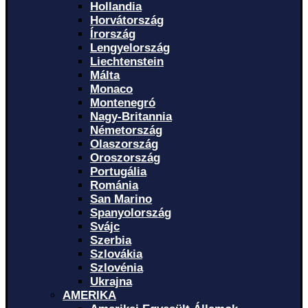
Hollandia
Horvátország
Írország
Lengyelország
Liechtenstein
Málta
Monaco
Montenegró
Nagy-Britannia
Németország
Olaszország
Oroszország
Portugália
Románia
San Marino
Spanyolország
Svájc
Szerbia
Szlovákia
Szlovénia
Ukrajna
AMERIKA