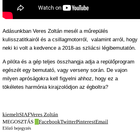
Adásunkban Veres Zoltán mesél a műrepülés
kulisszatitkairól és a csillagmotorról, valamint arról, hogy
neki ki volt a kedvence a 2018-as szliácsi légibemutatón.
A pilóta és a gép teljes összhangja adja a repülőprogram
egészét egy bemutató, vagy verseny során. De vajon
milyen apróságokra kell figyelni ahhoz, hogy ez a
tökéletes harmónia kirajzolódjon az égboltra?
kiemelt
SIAF
Veres Zoltán
MEGOSZTÁS
0
Facebook
Twitter
Pinterest
Email
Előző bejegyzés