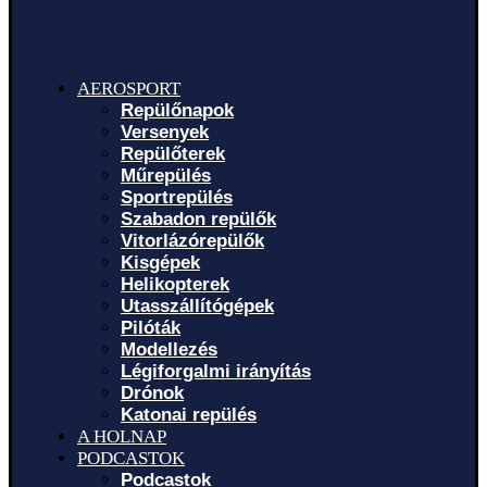
AEROSPORT
Repülőnapok
Versenyek
Repülőterek
Műrepülés
Sportrepülés
Szabadon repülők
Vitorlázórepülők
Kisgépek
Helikopterek
Utasszállítógépek
Pilóták
Modellezés
Légiforgalmi irányítás
Drónok
Katonai repülés
A HOLNAP
PODCASTOK
Podcastok