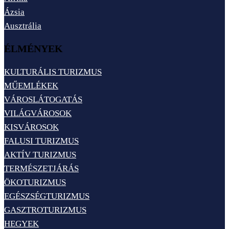
Ázsia
Ausztrália
ÉLMÉNYEK
KULTURÁLIS TURIZMUS
MŰEMLÉKEK
VÁROSLÁTOGATÁS
VILÁGVÁROSOK
KISVÁROSOK
FALUSI TURIZMUS
AKTÍV TURIZMUS
TERMÉSZETJÁRÁS
ÖKOTURIZMUS
EGÉSZSÉGTURIZMUS
GASZTROTURIZMUS
HEGYEK