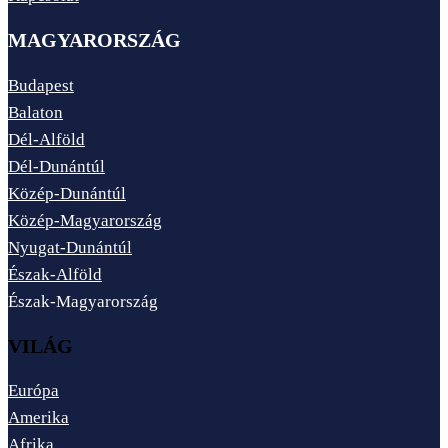
MAGYARORSZÁG
Budapest
Balaton
Dél-Alföld
Dél-Dunántúl
Közép-Dunántúl
Közép-Magyarország
Nyugat-Dunántúl
Észak-Alföld
Észak-Magyarország
VILÁG
Európa
Amerika
Afrika