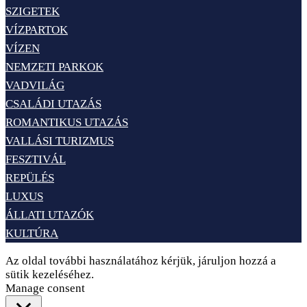
SZIGETEK
VÍZPARTOK
VÍZEN
NEMZETI PARKOK
VADVILÁG
CSALÁDI UTAZÁS
ROMANTIKUS UTAZÁS
VALLÁSI TURIZMUS
FESZTIVÁL
REPÜLÉS
LUXUS
ÁLLATI UTAZÓK
KULTÚRA
Az oldal további használatához kérjük, járuljon hozzá a
sütik kezeléséhez.
Elfogadom
Adatvédelem
Manage consent