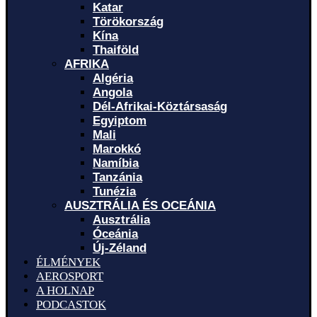
Katar
Törökország
Kína
Thaiföld
AFRIKA
Algéria
Angola
Dél-Afrikai-Köztársaság
Egyiptom
Mali
Marokkó
Namíbia
Tanzánia
Tunézia
AUSZTRÁLIA ÉS OCEÁNIA
Ausztrália
Óceánia
Új-Zéland
ÉLMÉNYEK
AEROSPORT
A HOLNAP
PODCASTOK