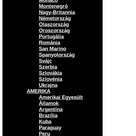
Monaco
Montenegró
Nagy-Britannia
Németország
Olaszország
Oroszország
Portugália
Románia
San Marino
Spanyolország
Svájc
Szerbia
Szlovákia
Szlovénia
Ukrajna
AMERIKA
Amerikai Egyesült
Államok
Argentína
Brazília
Kuba
Paraguay
Peru