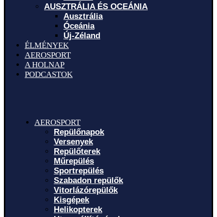
AUSZTRÁLIA ÉS OCEÁNIA
Ausztrália
Óceánia
Új-Zéland
ÉLMÉNYEK
AEROSPORT
A HOLNAP
PODCASTOK
AEROSPORT
Repülőnapok
Versenyek
Repülőterek
Műrepülés
Sportrepülés
Szabadon repülők
Vitorlázórepülők
Kisgépek
Helikopterek