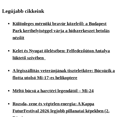
Legújabb cikkeink
Különleges mérnöki bravúr közelről: a Budapest
Park kerthelyiséggel várja a hídszerkeszet betolás
nézőit
Kelet és Nyugat ölelésében: Felfedezőúton Antalya
lüktető szívében
A légiszállítás veteránjának tiszteletköre: Búcsúzik a
flotta utolsó Mi-17-es helikoptere
Méltó búcsú a harctéri legendától – Mi-24
Rozsda, zene és végtelen energia: A Kappa
FuturFestival 2026 legjobb pillanatai képekben (2.