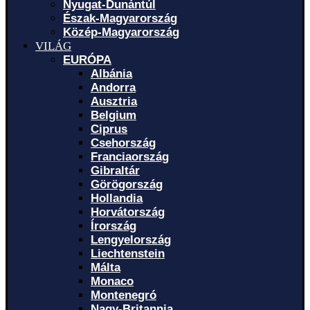
Nyugat-Dunántúl
Észak-Magyarország
Közép-Magyarország
VILÁG
EURÓPA
Albánia
Andorra
Ausztria
Belgium
Ciprus
Csehország
Franciaország
Gibraltár
Görögország
Hollandia
Horvátország
Írország
Lengyelország
Liechtenstein
Málta
Monaco
Montenegró
Nagy-Britannia