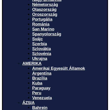
Németország
Olaszország
Oroszország
Portugália
Románia
San Marino
Spanyolország
Svájc
Szerbia
Szlovákia
Szlovénia
Ukrajna
AMERIKA
Amerikai Egyesült Államok
Argentína
Brazília
Kuba
Paraguay
Peru
Venezuela
ÁZSIA
Bahrein