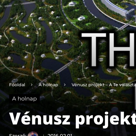
Főoldal
A holnap
Vénusz projekt – A Te választ
A holnap
Vénusz projekt
Szerző:
2016.02.01.