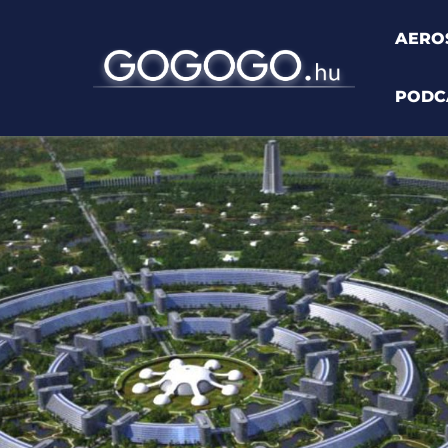
AERO
PODC