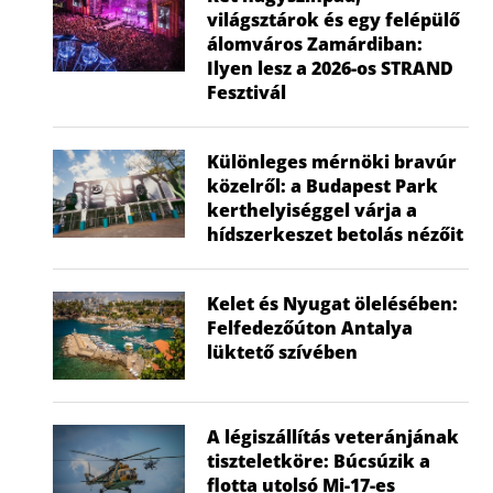
világsztárok és egy felépülő
álomváros Zamárdiban:
Ilyen lesz a 2026-os STRAND
Fesztivál
Különleges mérnöki bravúr
közelről: a Budapest Park
kerthelyiséggel várja a
hídszerkeszet betolás nézőit
Kelet és Nyugat ölelésében:
Felfedezőúton Antalya
lüktető szívében
A légiszállítás veteránjának
tiszteletköre: Búcsúzik a
flotta utolsó Mi-17-es