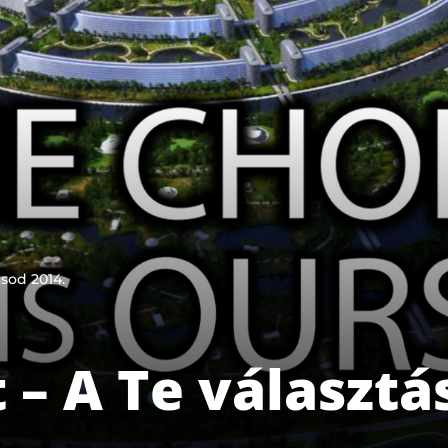
ásod 2014.
 – A Te választá