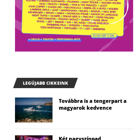
LEGÚJABB CIKKEINK
Továbbra is a tengerpart a
magyarok kedvence
Két nagyszínpad,