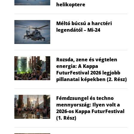
helikoptere
Méltó búcsú a harctéri
legendától – Mi-24
Rozsda, zene és végtelen
energia: A Kappa
FuturFestival 2026 legjobb
pillanatai képekben (2. Rész)
Fémdzsungel és techno
mennyország: Ilyen volt a
2026-os Kappa FuturFestival
Nem a gyerek tehet róla, mégis ő
Visszatér a f
(1. Rész)
húzza...
hők
2026.07.02.
2026