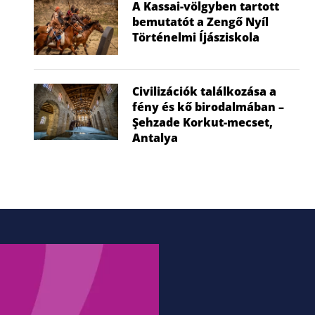
A Kassai-völgyben tartott
bemutatót a Zengő Nyíl
Történelmi Íjásziskola
Civilizációk találkozása a
fény és kő birodalmában –
Şehzade Korkut-mecset,
Antalya