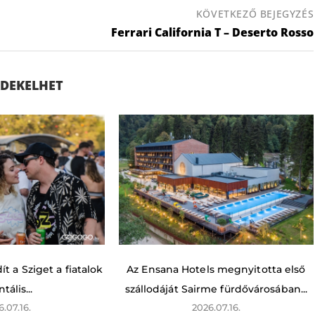
KÖVETKEZŐ BEJEGYZÉS
Ferrari California T – Deserto Rosso
ÉRDEKELHET
t a Sziget a fiatalok
Az Ensana Hotels megnyitotta első
tális...
szállodáját Sairme fürdővárosában...
6.07.16.
2026.07.16.