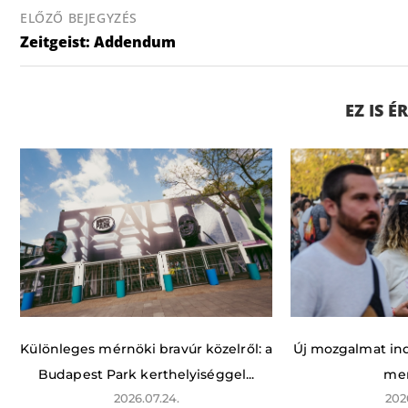
ELŐZŐ BEJEGYZÉS
Zeitgeist: Addendum
EZ IS 
Különleges mérnöki bravúr közelről: a
Új mozgalmat indí
Budapest Park kerthelyiséggel...
men
2026.07.24.
202