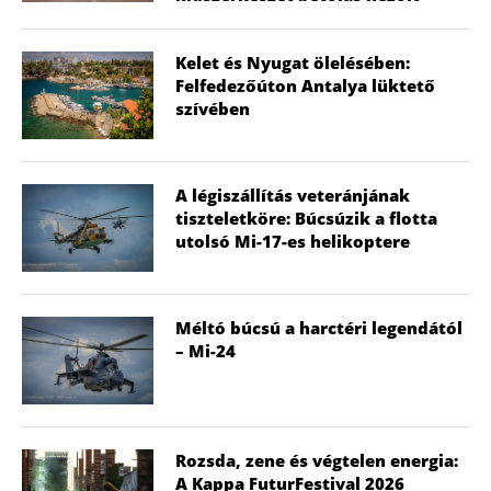
Kelet és Nyugat ölelésében:
Felfedezőúton Antalya lüktető
szívében
A légiszállítás veteránjának
tiszteletköre: Búcsúzik a flotta
utolsó Mi-17-es helikoptere
Méltó búcsú a harctéri legendától
– Mi-24
Rozsda, zene és végtelen energia:
A Kappa FuturFestival 2026