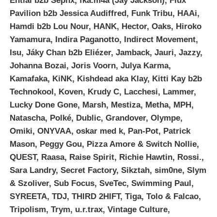
Ential b2b Sephx, fka.m4a (Jay Jackson), Flux
Pavilion b2b Jessica Audiffred, Funk Tribu, HAAi,
Hamdi b2b Lou Nour, HANK, Hector, Oaks, Hiroko
Yamamura, Indira Paganotto, Indirect Movement,
Isu, Jáky Chan b2b Eliézer, Jamback, Jauri, Jazzy,
Johanna Bozai, Joris Voorn, Julya Karma,
Kamafaka, KiNK, Kishdead aka Klay, Kitti Kay b2b
Technokool, Koven, Krudy C, Lacchesi, Lammer,
Lucky Done Gone, Marsh, Mestiza, Metha, MPH,
Natascha, Polké, Dublic, Grandover, Olympe,
Omiki, ONYVAA, oskar med k, Pan-Pot, Patrick
Mason, Peggy Gou, Pizza Amore & Switch Nollie,
QUEST, Raasa, Raise Spirit, Richie Hawtin, Rossi.,
Sara Landry, Secret Factory, Sikztah, sim0ne, Slym
& Szoliver, Sub Focus, SveTec, Swimming Paul,
SYREETA, TDJ, THIRD 2HIFT, Tiga, Tolo & Falcao,
Tripolism, Trym, u.r.trax, Vintage Culture,