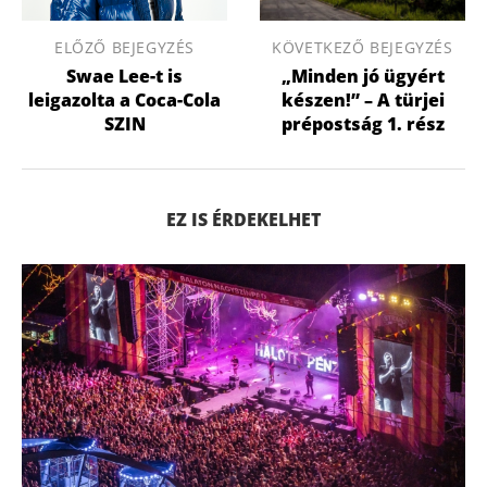
ELŐZŐ BEJEGYZÉS
KÖVETKEZŐ BEJEGYZÉS
Swae Lee-t is
„Minden jó ügyért
leigazolta a Coca-Cola
készen!” – A türjei
SZIN
prépostság 1. rész
EZ IS ÉRDEKELHET