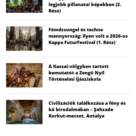
legjobb pillanatai képekben (2.
Rész)
Fémdzsungel és techno
mennyország: Ilyen volt a 2026-os
Kappa FuturFestival (1. Rész)
A Kassai-völgyben tartott
bemutatót a Zengő Nyíl
Történelmi Íjásziskola
Civilizációk találkozása a fény és
kő birodalmában – Şehzade
Korkut-mecset, Antalya