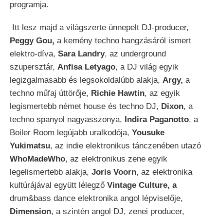
programja.
Itt lesz majd a világszerte ünnepelt DJ-producer,
Peggy Gou,
a kemény techno hangzásáról ismert
elektro-díva,
Sara Landry
, az underground
szupersztár,
Anfisa Letyago
, a DJ világ egyik
legizgalmasabb és legsokoldalúbb alakja,
Argy,
a
techno műfaj úttörője,
Richie Hawtin
, az egyik
legismertebb német house és techno DJ,
Dixon
, a
techno spanyol nagyasszonya,
Indira Paganotto
, a
Boiler Room legújabb uralkodója,
Yousuke
Yukimatsu
, az indie elektronikus tánczenében utazó
WhoMadeWho
, az elektronikus zene egyik
legelismertebb alakja,
Joris Voorn
, az elektronika
kultúrájával együtt lélegző
Vintage Culture, a
drum&bass dance elektronika angol lépviselője,
Dimension
, a szintén angol DJ, zenei producer,