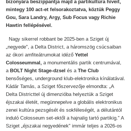
bizonyára beszippantja majd a partikultúra híveit,
mintegy 100 act-et felsorakoztatva, köztük Peggy
Gou, Sara Landry, Argy, Sub Focus vagy Richie
Hawtin fellépésével.
Nagy sikerrel robbant be 2025-ben a Sziget új
„negyede”, a Delta District, a háromszög csúcsaiban
az ókori amfiteátrumokat idéző
Yettel
Colosseummal,
a monumentális partik centrumával,
a
BOLT Night Stage-dzsel
és a
The Club
bensőséges, underground klub-elektronika kínálatával.
Kádár Tamás, a Sziget főszervezője elmondta: „A
Delta Districttel új dimenzióba helyeztük a Sziget
éjszakai életét, megünnepelve a globális elektronikus
zenei kultúra pezsgését és sokféleségét, a délutántól
induló Colosseum set-ektől a hajnalig tartó partikig.” A
Sziget „éjszakai negyedének” immár teljes a 2026-os