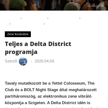
Főoldal
GOGOGO
Rendezvények
Fesztivál
Zene fesztiválok
Teljes a Delta District programja
Zene fesztiválok
Teljes a Delta District
programja
Szerző:
2026.04.04.
Tavaly mutatkozott be a Yettel Colosseum, The
Club és a BOLT Night Stage által meghatározott
partiháromszög, az elektronikus zene vibráló
központja a Szigeten. A Delta District idén is