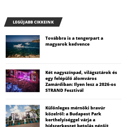
LEGÚJABB CIKKEINK
Továbbra is a tengerpart a
magyarok kedvence
Két nagyszínpad, világsztárok és
egy felépülő álomváros
Zamárdiban: Ilyen lesz a 2026-os
STRAND Fesztivál
Különleges mérnöki bravúr
közelről: a Budapest Park
kerthelyiséggel várja a
hídszerkeszet betolás nézőit