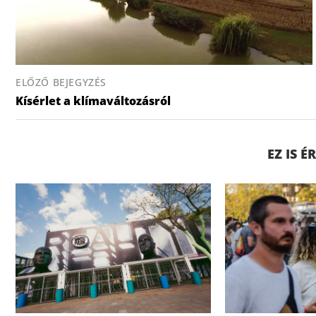
ELŐZŐ BEJEGYZÉS
Kísérlet a klímaváltozásról
EZ IS 