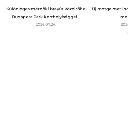
Különleges mérnöki bravúr közelről: a
Új mozgalmat indí
Budapest Park kerthelyiséggel...
men
2026.07.24.
202