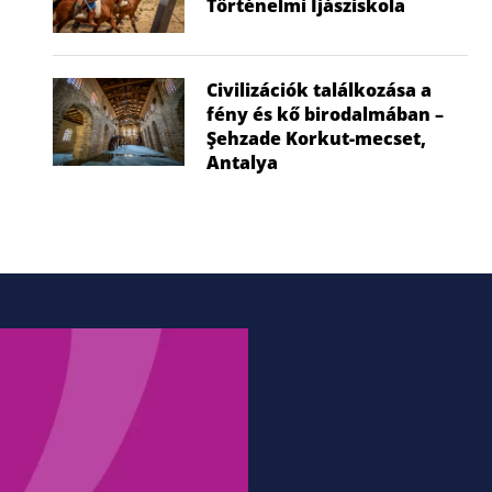
Történelmi Íjásziskola
Civilizációk találkozása a
fény és kő birodalmában –
Şehzade Korkut-mecset,
Antalya