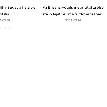
t a Sziget a fiatalok
Az Ensana Hotels megnyitotta első
tális...
szállodáját Sairme fürdővárosában...
6.07.16.
2026.07.16.