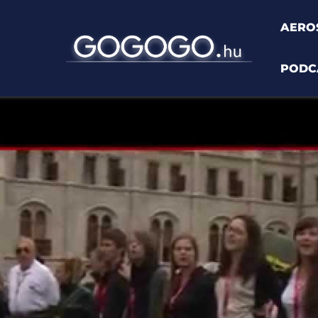
AERO
PODC