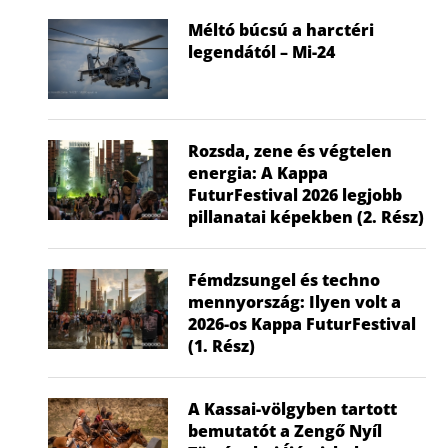
Méltó búcsú a harctéri
Nem a gyerek tehet róla, mégis ő
Visszatér a f
legendától – Mi-24
húzza...
hők
2026.07.02.
2026
Rozsda, zene és végtelen
energia: A Kappa
FuturFestival 2026 legjobb
pillanatai képekben (2. Rész)
Fémdzsungel és techno
mennyország: Ilyen volt a
2026-os Kappa FuturFestival
(1. Rész)
A Kassai-völgyben tartott
bemutatót a Zengő Nyíl