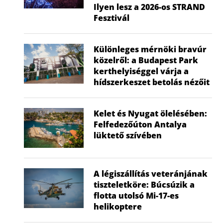
Ilyen lesz a 2026-os STRAND
Fesztivál
Különleges mérnöki bravúr
közelről: a Budapest Park
kerthelyiséggel várja a
hídszerkeszet betolás nézőit
Kelet és Nyugat ölelésében:
Felfedezőúton Antalya
lüktető szívében
A légiszállítás veteránjának
tiszteletköre: Búcsúzik a
flotta utolsó Mi-17-es
helikoptere