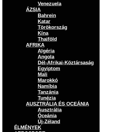
Venezuela
ÁZSIA
Bahrein
Katar
Törökország
Kína
Thaiföld
AFRIKA
Algéria
Angola
Dél-Afrikai-Köztársaság
Egyiptom
Mali
Marokkó
Namíbia
Tanzánia
Tunézia
AUSZTRÁLIA ÉS OCEÁNIA
Ausztrália
Óceánia
Új-Zéland
ÉLMÉNYEK