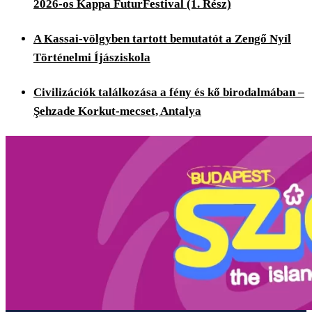
2026-os Kappa FuturFestival (1. Rész)
A Kassai-völgyben tartott bemutatót a Zengő Nyíl
Történelmi Íjásziskola
Civilizációk találkozása a fény és kő birodalmában –
Şehzade Korkut-mecset, Antalya