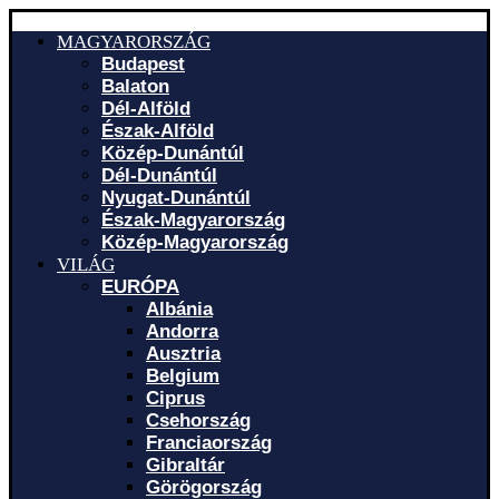
MAGYARORSZÁG
Budapest
Balaton
Dél-Alföld
Észak-Alföld
Közép-Dunántúl
Dél-Dunántúl
Nyugat-Dunántúl
Észak-Magyarország
Közép-Magyarország
VILÁG
EURÓPA
Albánia
Andorra
Ausztria
Belgium
Ciprus
Csehország
Franciaország
Gibraltár
Görögország