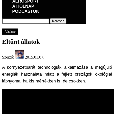
AEROSPORT
A HOLNAP
PODCASTOK
Keresés
Főoldal
A holnap
Eltűnt állatok
A holnap
Eltűnt állatok
Szerző:
2015.01.07.
A környezetbarát technológiák alkalmazása a megújuló
energiák használata miatt a fejlett országok ökológiai
lábnyoma, ha kis mértékben is, de csökken.