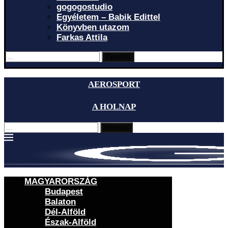
gogogostudio
Egyéletem – Babik Edittel
Könyvben utazom
Farkas Attila
Keresés
AEROSPORT
A HOLNAP
Keresés
MAGYARORSZÁG
Budapest
Balaton
Dél-Alföld
Észak-Alföld