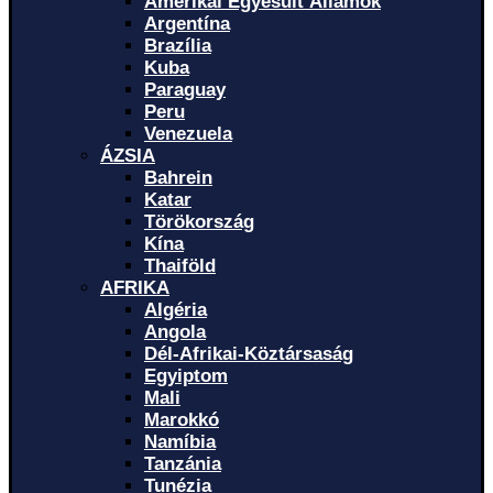
Amerikai Egyesült Államok
Argentína
Brazília
Kuba
Paraguay
Peru
Venezuela
ÁZSIA
Bahrein
Katar
Törökország
Kína
Thaiföld
AFRIKA
Algéria
Angola
Dél-Afrikai-Köztársaság
Egyiptom
Mali
Marokkó
Namíbia
Tanzánia
Tunézia