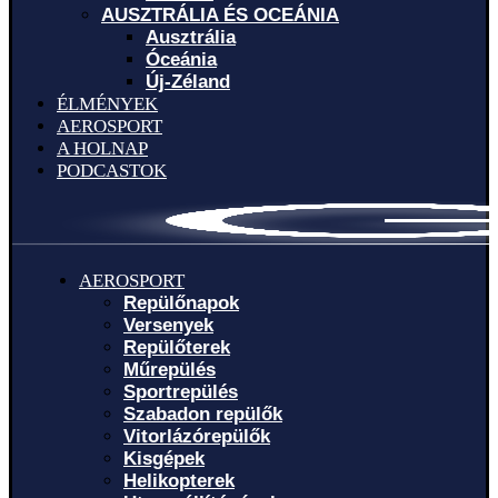
AUSZTRÁLIA ÉS OCEÁNIA
Ausztrália
Óceánia
Új-Zéland
ÉLMÉNYEK
AEROSPORT
A HOLNAP
PODCASTOK
AEROSPORT
Repülőnapok
Versenyek
Repülőterek
Műrepülés
Sportrepülés
Szabadon repülők
Vitorlázórepülők
Kisgépek
Helikopterek