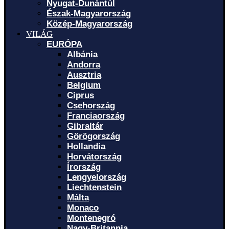
Nyugat-Dunántúl
Észak-Magyarország
Közép-Magyarország
VILÁG
EURÓPA
Albánia
Andorra
Ausztria
Belgium
Ciprus
Csehország
Franciaország
Gibraltár
Görögország
Hollandia
Horvátország
Írország
Lengyelország
Liechtenstein
Málta
Monaco
Montenegró
Nagy-Britannia