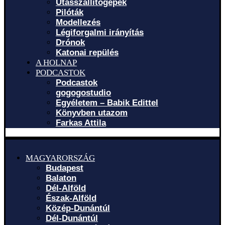
Utasszállítógépek
Pilóták
Modellezés
Légiforgalmi irányítás
Drónok
Katonai repülés
A HOLNAP
PODCASTOK
Podcastok
gogogostudio
Egyéletem – Babik Edittel
Könyvben utazom
Farkas Attila
MAGYARORSZÁG
Budapest
Balaton
Dél-Alföld
Észak-Alföld
Közép-Dunántúl
Dél-Dunántúl