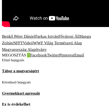
Benkő Péter Dániel
Farkas István
Fővárosi Áll
Hanga
Zoltán
NFFT
Videó
WWF Világ Természeti Alap
Magyarország Alapítvány
MEGOSZTÁS
0
Facebook
Twitter
Pinterest
Email
Előző bejegyzés
Tábor a magyarságért
Következő bejegyzés
Gyermekkori agresszió
Ez is érdekelhet