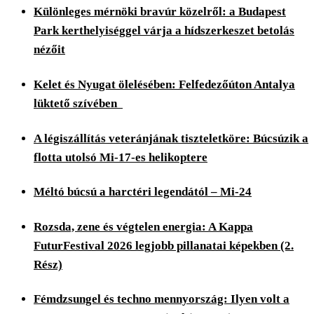
Különleges mérnöki bravúr közelről: a Budapest
Park kerthelyiséggel várja a hídszerkeszet betolás
nézőit
Kelet és Nyugat ölelésében: Felfedezőúton Antalya
lüktető szívében
A légiszállítás veteránjának tiszteletköre: Búcsúzik a
flotta utolsó Mi-17-es helikoptere
Méltó búcsú a harctéri legendától – Mi-24
Rozsda, zene és végtelen energia: A Kappa
FuturFestival 2026 legjobb pillanatai képekben (2.
Rész)
Fémdzsungel és techno mennyország: Ilyen volt a