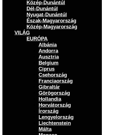
Közép-Dunántúl
Dél-Dunántúl
Nyugat-Dunántúl
Észak-Magyarország
Közép-Magyarország
VILÁG
EURÓPA
Albánia
Andorra
Ausztria
Belgium
Ciprus
Csehország
Franciaország
Gibraltár
Görögország
Hollandia
Horvátország
Írország
Lengyelország
Liechtenstein
Málta