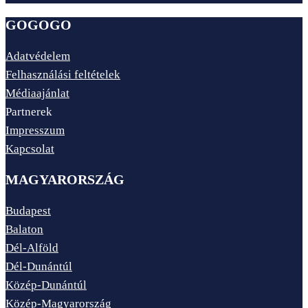
GOGOGO
Adatvédelem
Felhasználási feltételek
Médiaajánlat
Partnerek
Impresszum
Kapcsolat
MAGYARORSZÁG
Budapest
Balaton
Dél-Alföld
Dél-Dunántúl
Közép-Dunántúl
Közép-Magyarország