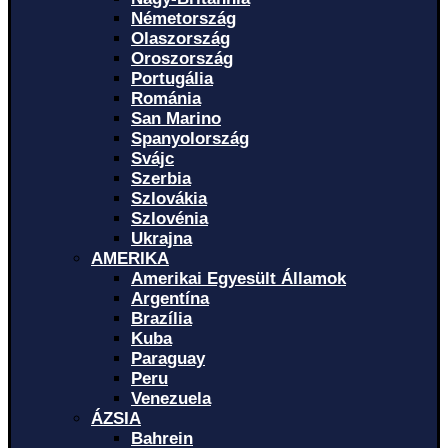
Németország
Olaszország
Oroszország
Portugália
Románia
San Marino
Spanyolország
Svájc
Szerbia
Szlovákia
Szlovénia
Ukrajna
AMERIKA
Amerikai Egyesült Államok
Argentína
Brazília
Kuba
Paraguay
Peru
Venezuela
ÁZSIA
Bahrein