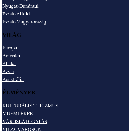
Nyugat-Dunántúl
Észak-Alföld
Észak-Magyarország
VILÁG
Európa
Amerika
Afrika
Ázsia
Ausztrália
ÉLMÉNYEK
KULTURÁLIS TURIZMUS
MŰEMLÉKEK
VÁROSLÁTOGATÁS
VILÁGVÁROSOK