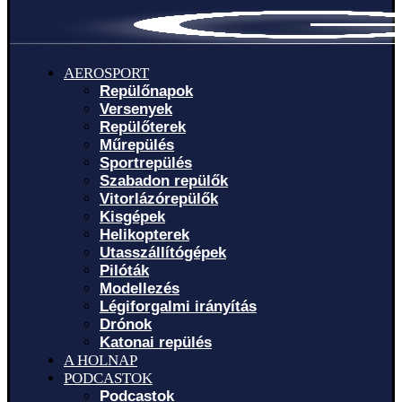
AEROSPORT
Repülőnapok
Versenyek
Repülőterek
Műrepülés
Sportrepülés
Szabadon repülők
Vitorlázórepülők
Kisgépek
Helikopterek
Utasszállítógépek
Pilóták
Modellezés
Légiforgalmi irányítás
Drónok
Katonai repülés
A HOLNAP
PODCASTOK
Podcastok