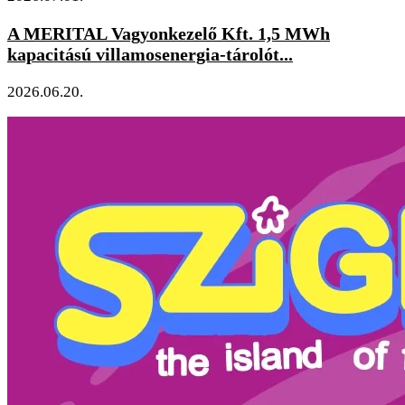
A MERITAL Vagyonkezelő Kft. 1,5 MWh
kapacitású villamosenergia-tárolót...
2026.06.20.