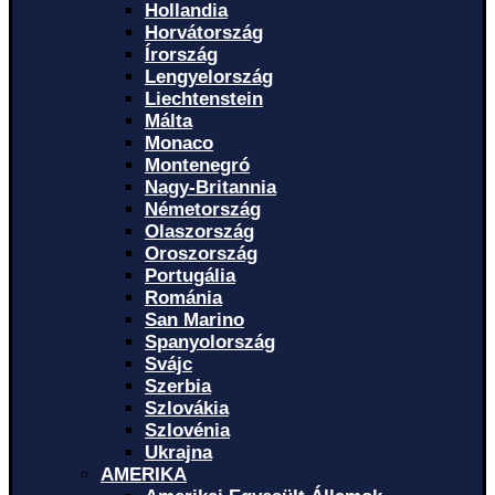
Hollandia
Horvátország
Írország
Lengyelország
Liechtenstein
Málta
Monaco
Montenegró
Nagy-Britannia
Németország
Olaszország
Oroszország
Portugália
Románia
San Marino
Spanyolország
Svájc
Szerbia
Szlovákia
Szlovénia
Ukrajna
AMERIKA