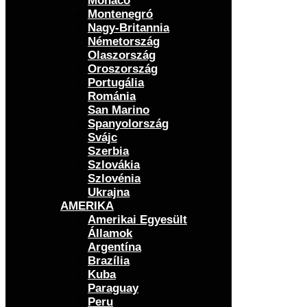
Monaco
Montenegró
Nagy-Britannia
Németország
Olaszország
Oroszország
Portugália
Románia
San Marino
Spanyolország
Svájc
Szerbia
Szlovákia
Szlovénia
Ukrajna
AMERIKA
Amerikai Egyesült
Államok
Argentína
Brazília
Kuba
Paraguay
Peru