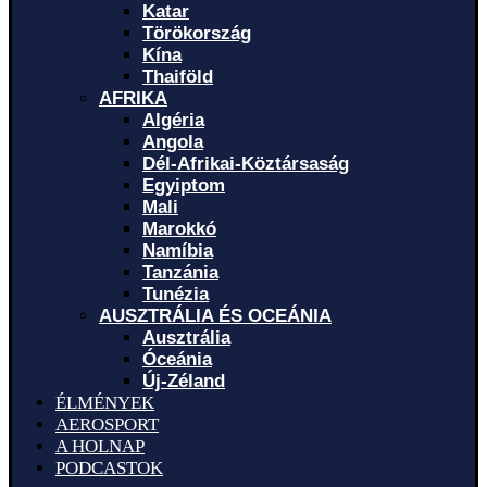
Katar
Törökország
Kína
Thaiföld
AFRIKA
Algéria
Angola
Dél-Afrikai-Köztársaság
Egyiptom
Mali
Marokkó
Namíbia
Tanzánia
Tunézia
AUSZTRÁLIA ÉS OCEÁNIA
Ausztrália
Óceánia
Új-Zéland
ÉLMÉNYEK
AEROSPORT
A HOLNAP
PODCASTOK