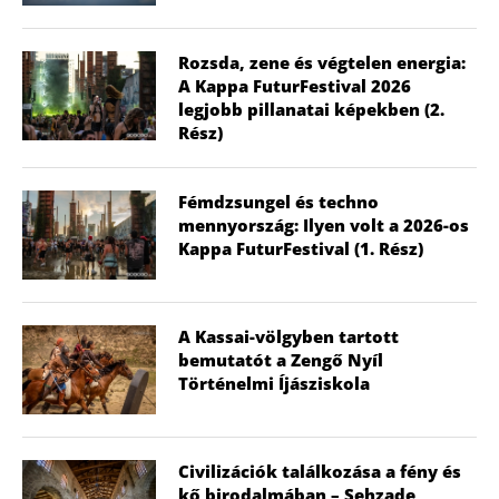
Rozsda, zene és végtelen energia:
A Kappa FuturFestival 2026
legjobb pillanatai képekben (2.
Rész)
Fémdzsungel és techno
mennyország: Ilyen volt a 2026-os
Kappa FuturFestival (1. Rész)
A Kassai-völgyben tartott
bemutatót a Zengő Nyíl
Történelmi Íjásziskola
Civilizációk találkozása a fény és
kő birodalmában – Şehzade