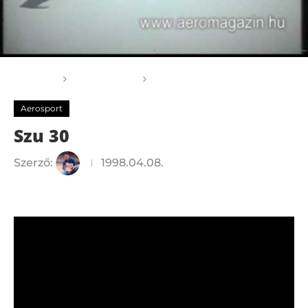
Főoldal
Aerosport
Szu 30
Aerosport
Szu 30
Szerző:
1998.04.08.