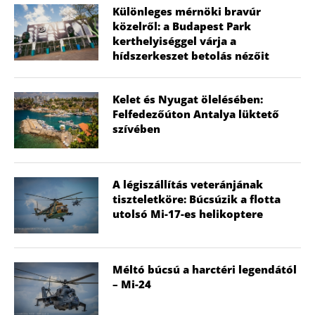
Különleges mérnöki bravúr
közelről: a Budapest Park
kerthelyiséggel várja a
hídszerkeszet betolás nézőit
Kelet és Nyugat ölelésében:
Felfedezőúton Antalya lüktető
szívében
A légiszállítás veteránjának
tiszteletköre: Búcsúzik a flotta
utolsó Mi-17-es helikoptere
Méltó búcsú a harctéri legendától
– Mi-24