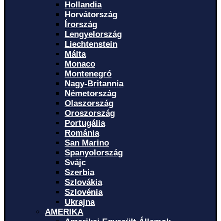
Hollandia
Horvátország
Írország
Lengyelország
Liechtenstein
Málta
Monaco
Montenegró
Nagy-Britannia
Németország
Olaszország
Oroszország
Portugália
Románia
San Marino
Spanyolország
Svájc
Szerbia
Szlovákia
Szlovénia
Ukrajna
AMERIKA