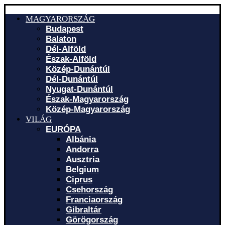
MAGYARORSZÁG
Budapest
Balaton
Dél-Alföld
Észak-Alföld
Közép-Dunántúl
Dél-Dunántúl
Nyugat-Dunántúl
Észak-Magyarország
Közép-Magyarország
VILÁG
EURÓPA
Albánia
Andorra
Ausztria
Belgium
Ciprus
Csehország
Franciaország
Gibraltár
Görögország