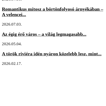
Romantikus mítosz a börtönfolyosó árnyékában –
A velencei...
2026.07.03.
Az égig érő város – a világ legmagasabb...
2026.05.04.
A török riviéra idén nyáron közelebb lesz, mint...
2026.02.17.