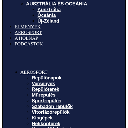
AUSZTRÁLIA ÉS OCEÁNIA
Ausztrália
Óceánia
Új-Zéland
ÉLMÉNYEK
AEROSPORT
A HOLNAP
PODCASTOK
AEROSPORT
Repülőnapok
Versenyek
Repülőterek
Műrepülés
Sportrepülés
Szabadon repülők
Vitorlázórepülők
Kisgépek
Helikopterek