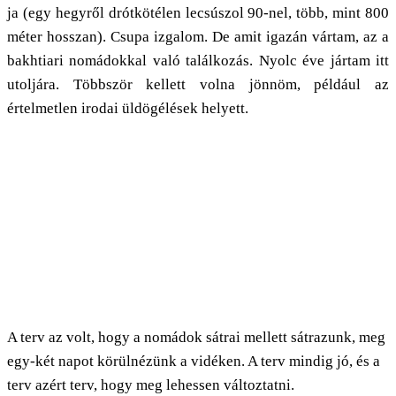
ja (egy hegyről drótkötélen lecsúszol 90-nel, több, mint 800
méter hosszan). Csupa izgalom. De amit igazán vártam, az a
bakhtiari nomádokkal való találkozás. Nyolc éve jártam itt
utoljára. Többször kellett volna jönnöm, például az
értelmetlen irodai üldögélések helyett.
A terv az volt, hogy a nomádok sátrai mellett sátrazunk, meg
egy-két napot körülnézünk a vidéken. A terv mindig jó, és a
terv azért terv, hogy meg lehessen változtatni.