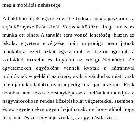
meg a mobilitás nehézsége.
A bakhtiari ifjak egyre kevésbé tudnak megkapaszkodni a
saját környezetükön kívül. Városba költözni drága luxus, és
munka ott sincs. A tanulás sem vonzó lehetőség, hiszen az
iskola, egyetem elvégzése után ugyanúgy nem jutnak
munkához, ezért aztán egyszerűbb és biztonságosabb a
szülőkkel maradni és folytatni az eddigi életmódot. Az
egyetemeken egyébként vannak kvóták a hátránnyal
indulóknak – például azoknak, akik a vándorlás miatt csak
télen járnak iskolába, nyáron pedig tanár jár hozzájuk. Ezek
azonban nem teszik versenyképessé a tudásukat mondjuk a
nagyvárosokban rendes középiskolát végzettekkel szemben,
és az egyetemekre ugyan bejuthanak, de hogy abból hogy
lesz piac- és versenyképes tudás, az egy másik sztori.