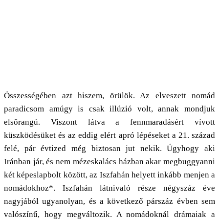
Összességében azt hiszem, örülök. Az elveszett nomád
paradicsom amúgy is csak illúzió volt, annak mondjuk
elsőrangú. Viszont látva a fennmaradásért vívott
küszködésüket és az eddig elért apró lépéseket a 21. század
felé, pár évtized még biztosan jut nekik. Úgyhogy aki
Iránban jár, és nem mézeskalács házban akar megbuggyanni
két képeslapbolt között, az Iszfahán helyett inkább menjen a
nomádokhoz*. Iszfahán látnivaló része négyszáz éve
nagyjából ugyanolyan, és a következő párszáz évben sem
valószínű, hogy megváltozik. A nomádoknál drámaiak a