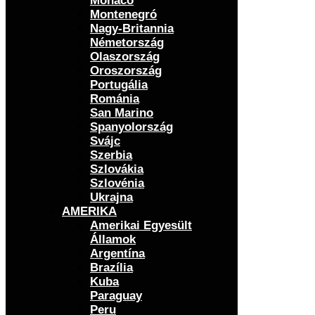
Monaco
Montenegró
Nagy-Britannia
Németország
Olaszország
Oroszország
Portugália
Románia
San Marino
Spanyolország
Svájc
Szerbia
Szlovákia
Szlovénia
Ukrajna
AMERIKA
Amerikai Egyesült
Államok
Argentína
Brazília
Kuba
Paraguay
Peru