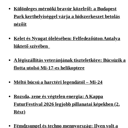
Különleges mérnöki bravúr közelről: a Budapest
Park kerthelyiséggel várja a hídszerkeszet betolás
nézőit
Kelet és Nyugat ölelésében: Felfedezőúton Antalya
lüktető szívében
A légiszállítás veteránjának tiszteletköre: Búcsúzik a
flotta utolsó Mi-17-es helikoptere
Méltó búcsú a harctéri legendától – Mi-24
Rozsda, zene és végtelen energia: A Kappa
FuturFestival 2026 legjobb pillanatai képekben (2.
Rész)
Fémdzsungel és techno mennyország: Ilyen volt a