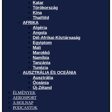
Katar
Törökország
Kína
Thaiföld
AFRIKA
Algéria
Angola
Dél-Afrikai-Köztársaság
Egyiptom
Mali
Marokkó
Namíbia
Tanzánia
Tunézia
AUSZTRÁLIA ÉS OCEÁNIA
Ausztrália
Óceánia
Új-Zéland
ÉLMÉNYEK
AEROSPORT
A HOLNAP
PODCASTOK