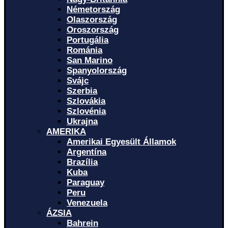
Németország
Olaszország
Oroszország
Portugália
Románia
San Marino
Spanyolország
Svájc
Szerbia
Szlovákia
Szlovénia
Ukrajna
AMERIKA
Amerikai Egyesült Államok
Argentína
Brazília
Kuba
Paraguay
Peru
Venezuela
ÁZSIA
Bahrein