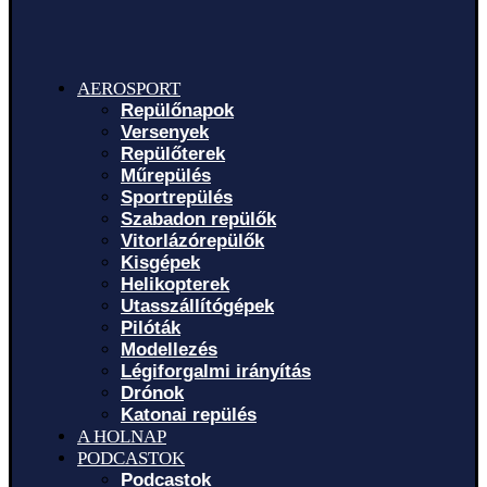
AEROSPORT
Repülőnapok
Versenyek
Repülőterek
Műrepülés
Sportrepülés
Szabadon repülők
Vitorlázórepülők
Kisgépek
Helikopterek
Utasszállítógépek
Pilóták
Modellezés
Légiforgalmi irányítás
Drónok
Katonai repülés
A HOLNAP
PODCASTOK
Podcastok