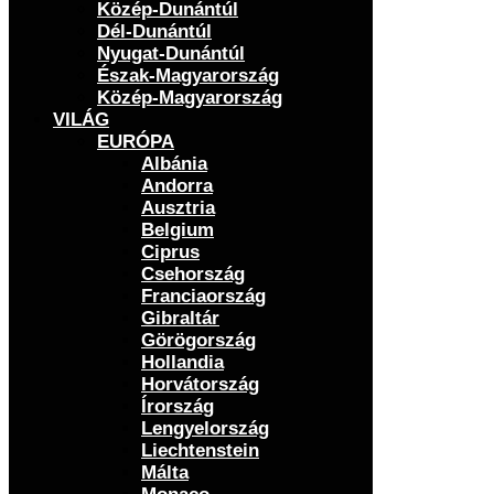
Közép-Dunántúl
Dél-Dunántúl
Nyugat-Dunántúl
Észak-Magyarország
Közép-Magyarország
VILÁG
EURÓPA
Albánia
Andorra
Ausztria
Belgium
Ciprus
Csehország
Franciaország
Gibraltár
Görögország
Hollandia
Horvátország
Írország
Lengyelország
Liechtenstein
Málta