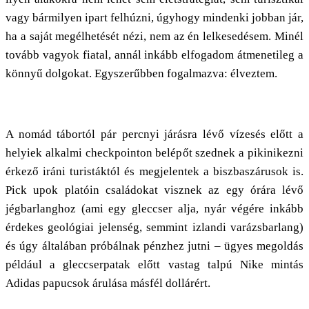
vagy bármilyen ipart felhúzni, úgyhogy mindenki jobban jár,
ha a saját megélhetését nézi, nem az én lelkesedésem. Minél
tovább vagyok fiatal, annál inkább elfogadom átmenetileg a
könnyű dolgokat. Egyszerűbben fogalmazva: élveztem.
A nomád tábortól pár percnyi járásra lévő vízesés előtt a
helyiek alkalmi checkpointon belépőt szednek a pikinikezni
érkező iráni turistáktól és megjelentek a biszbaszárusok is.
Pick upok platóin családokat visznek az egy órára lévő
jégbarlanghoz (ami egy gleccser alja, nyár végére inkább
érdekes geológiai jelenség, semmint izlandi varázsbarlang)
és úgy általában próbálnak pénzhez jutni – ügyes megoldás
például a gleccserpatak előtt vastag talpú Nike mintás
Adidas papucsok árulása másfél dollárért.