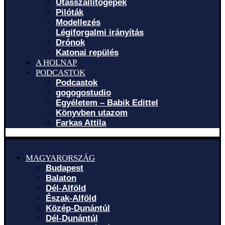
Utasszállítógépek
Pilóták
Modellezés
Légiforgalmi irányítás
Drónok
Katonai repülés
A HOLNAP
PODCASTOK
Podcastok
gogogostudio
Egyéletem – Babik Edittel
Könyvben utazom
Farkas Attila
MAGYARORSZÁG
Budapest
Balaton
Dél-Alföld
Észak-Alföld
Közép-Dunántúl
Dél-Dunántúl