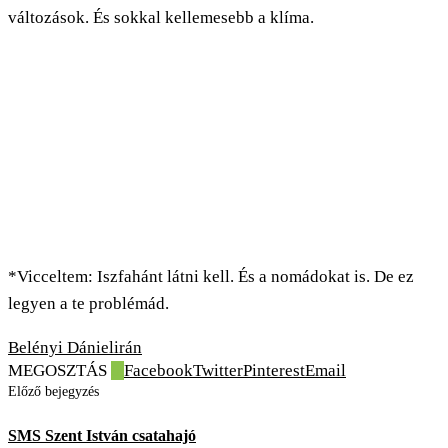
változások. És sokkal kellemesebb a klíma.
*Vicceltem: Iszfahánt látni kell. És a nomádokat is. De ez
legyen a te problémád.
Belényi Dániel
irán
MEGOSZTÁS
0
Facebook
Twitter
Pinterest
Email
Előző bejegyzés
SMS Szent István csatahajó