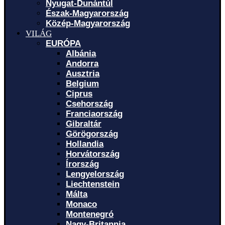
Nyugat-Dunántúl
Észak-Magyarország
Közép-Magyarország
VILÁG
EURÓPA
Albánia
Andorra
Ausztria
Belgium
Ciprus
Csehország
Franciaország
Gibraltár
Görögország
Hollandia
Horvátország
Írország
Lengyelország
Liechtenstein
Málta
Monaco
Montenegró
Nagy-Britannia