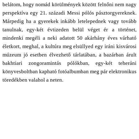
belátom, hogy nomád körülmények között felnőni nem nagy
perspektíva egy 21. századi Messi pólós pásztorgyereknek.
Márpedig ha a gyerekek inkább letelepednek vagy tovább
tanulnak, egy-két évtizeden belül véget ér a történet,
mindenki megéli a neki adatott 50 akárhány éves várható
életkort, meghal, a kultúra meg elsüllyed egy iráni kisvárosi
múzeum jó esetben élvezhető tárlatában, a bazárban árult
bakhtiari zongoramintás pólókban, egy-két teheráni
könyvesboltban kapható fotóalbumban meg pár elektronikus
töredékben valahol a neten.