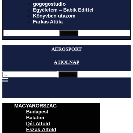
gogogostudio
Egyéletem – Babik Edittel
Könyvben utazom
Farkas Attila
Keresés
AEROSPORT
A HOLNAP
Keresés
MAGYARORSZÁG
Budapest
Balaton
Dél-Alföld
Észak-Alföld