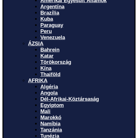
Amerikai Egyesült Államok
Argentína
Brazília
Kuba
Paraguay
Peru
Venezuela
ÁZSIA
Bahrein
Katar
Törökország
Kína
Thaiföld
AFRIKA
Algéria
Angola
Dél-Afrikai-Köztársaság
Egyiptom
Mali
Marokkó
Namíbia
Tanzánia
Tunézia