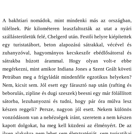
A bakhtiari nomádok, mint mindenki más az országban,
túlélnek. Pár kilométeren leaszfaltozták az utat a nyári
szállásterületük felé, Chelgerd után. Festői helyre kiépítettek
egy turistatábort, beton alapozású sátrakkal, vécével és
zuhanyzóval, hagyományos kecskeszőr ebédlősátorral és
sátrakba húzott árammal. Hogy olyan volt-e ebbe
megérkezni, mint amikor Indiana Jones a Szent Grált követi
Petrában meg a frígyládát mindenféle egzotikus helyeken?
Nem, kicsit sem. Jól esett egy fárasztó nap után (rafting és
beborulás, zipline és dugi szeszek) beesni egy már fölállított
sátorba, lezuhanyozni és tudni, hogy pár óra múlva lesz
készen reggeli? Persze, nagyon jól esett. Nekem különös
vonzódásom van a nehézségek iránt, szeretem a nem készen
kapott dolgokat, ha meg kell küzdeni az élményért. De az
ilyen alakokra nem lehet sem életstratégiát, sem turisztikai