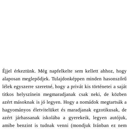
Éjjel érkeztünk. Még napfelkelte sem kellett ahhoz, hogy
alaposan meglepődjek. Tulajdonképpen minden hasonszőrű
lélek egyszerre szeretné, hogy a privát kis történetei a saját
titkos helyszínein megmaradjanak csak neki, de közben
azért másoknak is jó legyen. Hogy a nomádok megtartsák a
hagyományos életvitelüket és maradjanak egzotikusak, de
azért járhassanak iskolába a gyerekeik, legyen autójuk,
amibe benzint is tudnak venni (mondjuk Iránban ez nem