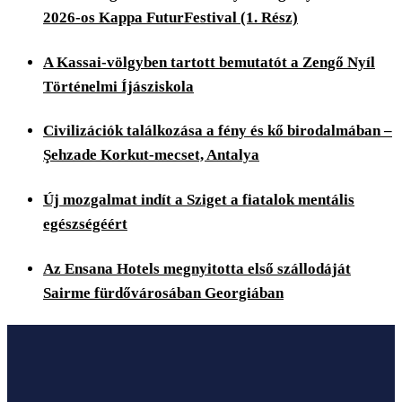
2026-os Kappa FuturFestival (1. Rész)
A Kassai-völgyben tartott bemutatót a Zengő Nyíl
Történelmi Íjásziskola
Civilizációk találkozása a fény és kő birodalmában –
Şehzade Korkut-mecset, Antalya
Új mozgalmat indít a Sziget a fiatalok mentális
egészségéért
Az Ensana Hotels megnyitotta első szállodáját
Sairme fürdővárosában Georgiában