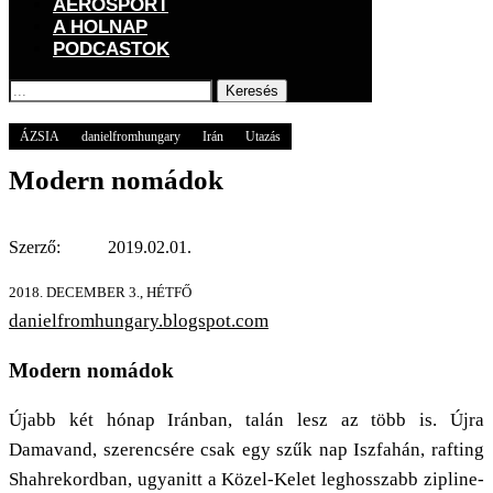
AEROSPORT
A HOLNAP
PODCASTOK
Keresés
Főoldal
GOGOGO
Világ
ÁZSIA
Modern nomádok
ÁZSIA
danielfromhungary
Irán
Utazás
Modern nomádok
Szerző:
2019.02.01.
2018. DECEMBER 3., HÉTFŐ
danielfromhungary.blogspot.com
Modern nomádok
Újabb két hónap Iránban, talán lesz az több is. Újra
Damavand, szerencsére csak egy szűk nap Iszfahán, rafting
Shahrekordban, ugyanitt a Közel-Kelet leghosszabb zipline-