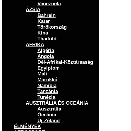
Venezuela
ÁZSIA
Bahrein
Katar
Törökország
Kína
Thaiföld
AFRIKA
Algéria
Angola
Dél-Afrikai-Köztársaság
Egyiptom
Mali
Marokkó
Namíbia
Tanzánia
Tunézia
AUSZTRÁLIA ÉS OCEÁNIA
Ausztrália
Óceánia
Új-Zéland
ÉLMÉNYEK