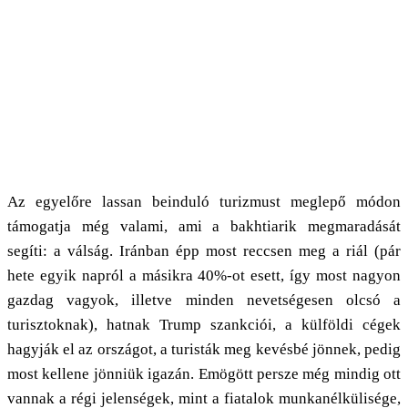
Az egyelőre lassan beinduló turizmust meglepő módon
támogatja még valami, ami a bakhtiarik megmaradását
segíti: a válság. Iránban épp most reccsen meg a riál (pár
hete egyik napról a másikra 40%-ot esett, így most nagyon
gazdag vagyok, illetve minden nevetségesen olcsó a
turisztoknak), hatnak Trump szankciói, a külföldi cégek
hagyják el az országot, a turisták meg kevésbé jönnek, pedig
most kellene jönniük igazán. Emögött persze még mindig ott
vannak a régi jelenségek, mint a fiatalok munkanélkülisége,