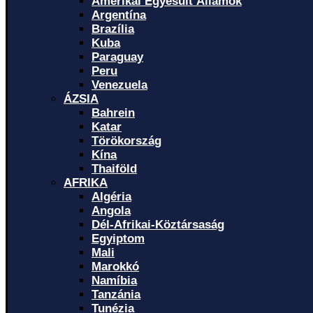
Amerikai Egyesült Államok
Argentína
Brazília
Kuba
Paraguay
Peru
Venezuela
ÁZSIA
Bahrein
Katar
Törökország
Kína
Thaiföld
AFRIKA
Algéria
Angola
Dél-Afrikai-Köztársaság
Egyiptom
Mali
Marokkó
Namíbia
Tanzánia
Tunézia