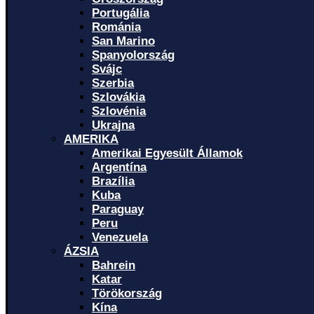
Portugália
Románia
San Marino
Spanyolország
Svájc
Szerbia
Szlovákia
Szlovénia
Ukrajna
AMERIKA
Amerikai Egyesült Államok
Argentína
Brazília
Kuba
Paraguay
Peru
Venezuela
ÁZSIA
Bahrein
Katar
Törökország
Kína