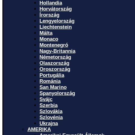
Hollandia
Horvátország
Írország
Lengyelország
Liechtenstein
Málta
Monaco
Montenegró
Nagy-Britannia
Németország
Olaszország
Oroszország
Portugália
Románia
San Marino
Spanyolország
Svájc
Szerbia
Szlovákia
Szlovénia
Ukrajna
AMERIKA