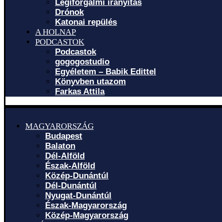
Légiforgalmi irányítás
Drónok
Katonai repülés
A HOLNAP
PODCASTOK
Podcastok
gogogostudio
Egyéletem – Babik Edittel
Könyvben utazom
Farkas Attila
MAGYARORSZÁG
Budapest
Balaton
Dél-Alföld
Észak-Alföld
Közép-Dunántúl
Dél-Dunántúl
Nyugat-Dunántúl
Észak-Magyarország
Közép-Magyarország