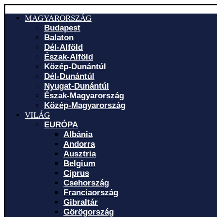
MAGYARORSZÁG
Budapest
Balaton
Dél-Alföld
Észak-Alföld
Közép-Dunántúl
Dél-Dunántúl
Nyugat-Dunántúl
Észak-Magyarország
Közép-Magyarország
VILÁG
EURÓPA
Albánia
Andorra
Ausztria
Belgium
Ciprus
Csehország
Franciaország
Gibraltár
Görögország