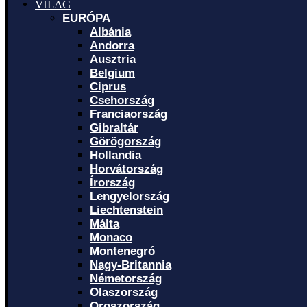
VILÁG
EURÓPA
Albánia
Andorra
Ausztria
Belgium
Ciprus
Csehország
Franciaország
Gibraltár
Görögország
Hollandia
Horvátország
Írország
Lengyelország
Liechtenstein
Málta
Monaco
Montenegró
Nagy-Britannia
Németország
Olaszország
Oroszország