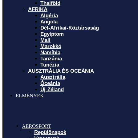
Thaiföld
AFRIKA
Algéria
Angola
Dél-Afrikai-Köztársaság
Egyiptom
Mali
Marokkó
Namíbia
Tanzánia
Tunézia
AUSZTRÁLIA ÉS OCEÁNIA
Ausztrália
Óceánia
Új-Zéland
ÉLMÉNYEK
AEROSPORT
Repülőnapok