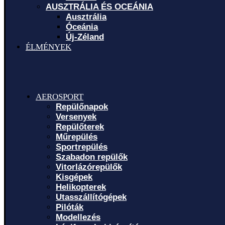
AUSZTRÁLIA ÉS OCEÁNIA
Ausztrália
Óceánia
Új-Zéland
ÉLMÉNYEK
AEROSPORT
Repülőnapok
Versenyek
Repülőterek
Műrepülés
Sportrepülés
Szabadon repülők
Vitorlázórepülők
Kisgépek
Helikopterek
Utasszállítógépek
Pilóták
Modellezés