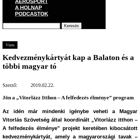
AEROSPORT
A HOLNAP
PODCASTOK
Keresés
Főoldal
GOGOGO
Vízen
Kedvezménykártyát kap a Balaton és a többi
magyar tó
Vízen
Kedvezménykártyát kap a Balaton és a
többi magyar tó
Szerző:
2019.02.22.
Jön a „Vitorlázz Itthon – A felfedezés élménye” program
Az idén már mindenki igénybe veheti a Magyar
Vitorlás Szövetség által koordinált „Vitorlázz itthon –
A felfedezés élménye” projekt keretében kibocsátott
kedvezménykártyát, amely a magyarországi tavak –