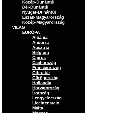
Közép-Dunántúl
Dél-Dunántúl
Nyugat-Dunántúl
Észak-Magyarország
Közép-Magyarország
VILÁG
EURÓPA
Albánia
Andorra
Ausztria
Belgium
Ciprus
Csehország
Franciaország
Gibraltár
Görögország
Hollandia
Horvátország
Írország
Lengyelország
Liechtenstein
Málta