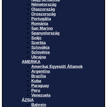
Németország
Olaszország
Oroszország
Portugália
Románia
San Marino
Spanyolország
Svájc
Szerbia
Szlovákia
Szlovénia
Ukrajna
AMERIKA
Amerikai Egyesült Államok
Argentína
Brazília
Kuba
Paraguay
Peru
Venezuela
ÁZSIA
Bahrein