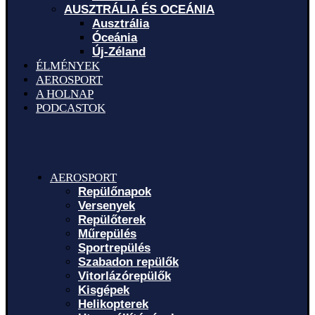
AUSZTRÁLIA ÉS OCEÁNIA
Ausztrália
Óceánia
Új-Zéland
ÉLMÉNYEK
AEROSPORT
A HOLNAP
PODCASTOK
AEROSPORT
Repülőnapok
Versenyek
Repülőterek
Műrepülés
Sportrepülés
Szabadon repülők
Vitorlázórepülők
Kisgépek
Helikopterek