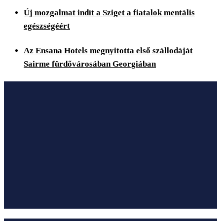
Új mozgalmat indít a Sziget a fiatalok mentális
egészségéért
Az Ensana Hotels megnyitotta első szállodáját
Sairme fürdővárosában Georgiában