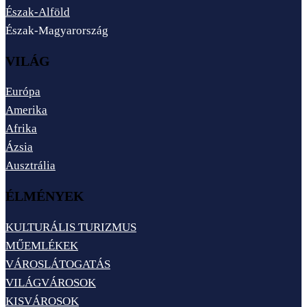
Észak-Alföld
Észak-Magyarország
VILÁG
Európa
Amerika
Afrika
Ázsia
Ausztrália
ÉLMÉNYEK
KULTURÁLIS TURIZMUS
MŰEMLÉKEK
VÁROSLÁTOGATÁS
VILÁGVÁROSOK
KISVÁROSOK