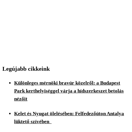
Legújabb cikkeink
Különleges mérnöki bravúr közelről: a Budapest
Park kerthelyiséggel várja a hídszerkeszet betolás
nézőit
Kelet és Nyugat ölelésében: Felfedezőúton Antalya
lüktető szívében