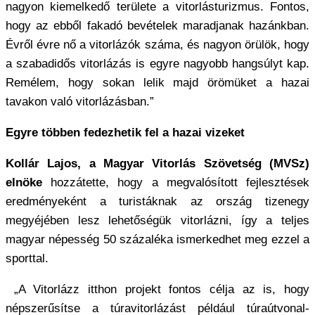
nagyon kiemelkedő területe a vitorlásturizmus. Fontos,
hogy az ebből fakadó bevételek maradjanak hazánkban.
Évről évre nő a vitorlázók száma, és nagyon örülök, hogy
a szabadidős vitorlázás is egyre nagyobb hangsúlyt kap.
Remélem, hogy sokan lelik majd örömüket a hazai
tavakon való vitorlázásban.”
Egyre többen fedezhetik fel a hazai vizeket
Kollár Lajos, a Magyar Vitorlás Szövetség (MVSz)
elnöke
hozzátette, hogy a megvalósított fejlesztések
eredményeként a turistáknak az ország tizenegy
megyéjében lesz lehetőségük vitorlázni, így a teljes
magyar népesség 50 százaléka ismerkedhet meg ezzel a
sporttal.
„A Vitorlázz itthon projekt fontos célja az is, hogy
népszerűsítse a túravitorlázást például túraútvonal-