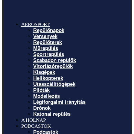
AEROSPORT
Repülőnapok
Versenyek
Repülőterek
Műrepülés
Sportrepülés
Szabadon repülők
Vitorlázórepülők
Kisgépek
Helikopterek
Utasszállítógépek
Pilóták
Modellezés
Légiforgalmi irányítás
Drónok
Katonai repülés
A HOLNAP
PODCASTOK
Podcastok