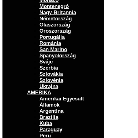
Monaco
Montenegró
Nagy-Britannia
Németország
Olaszország
Oroszország
Portugália
Románia
San Marino
Spanyolország
Svájc
Szerbia
Szlovákia
Szlovénia
Ukrajna
AMERIKA
Amerikai Egyesült
Államok
Argentína
Brazília
Kuba
Paraguay
Peru