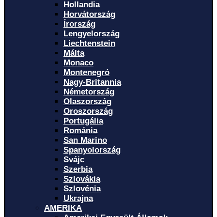
Hollandia
Horvátország
Írország
Lengyelország
Liechtenstein
Málta
Monaco
Montenegró
Nagy-Britannia
Németország
Olaszország
Oroszország
Portugália
Románia
San Marino
Spanyolország
Svájc
Szerbia
Szlovákia
Szlovénia
Ukrajna
AMERIKA