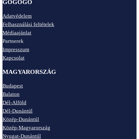
GOGOGO
Adatvédelem
Felhasználási feltételek
Médiaajánlat
Partnerek
Impresszum
Kapcsolat
MAGYARORSZÁG
Budapest
Balaton
Dél-Alföld
Dél-Dunántúl
Közép-Dunántúl
Közép-Magyarország
Nyugat-Dunántúl