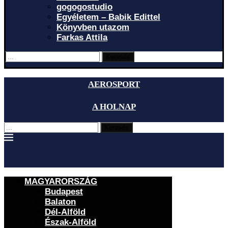
gogogostudio
Egyéletem – Babik Edittel
Könyvben utazom
Farkas Attila
Keresés
AEROSPORT
A HOLNAP
Keresés
MAGYARORSZÁG
Budapest
Balaton
Dél-Alföld
Észak-Alföld