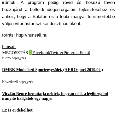
irántuk. A program pedig rövid és hosszú távon
hozzájárul a belföldi idegenforgalom fejlesztéséhez és
ahhoz, hogy a Balaton és a többi magyar tó ismertebbé
váljon vitorlásturisztikai desztinációként.
forrás: http://hunsail.hu
hunsail
MEGOSZTÁS
0
Facebook
Twitter
Pinterest
Email
Előző bejegyzés
DMBK Modellező Sportegyesület, (AEROsport 2019.02.)
Következő bejegyzés
Viczián Bence bemutatja nektek, hogyan telik a légiforgalmi
irányító hallgatók egy napja
Ez is érdekelhet