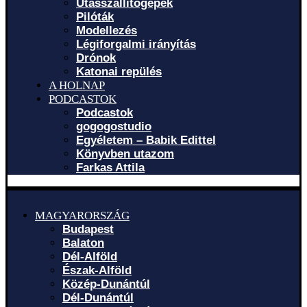
Utasszállítógépek
Pilóták
Modellezés
Légiforgalmi irányítás
Drónok
Katonai repülés
A HOLNAP
PODCASTOK
Podcastok
gogogostudio
Egyéletem – Babik Edittel
Könyvben utazom
Farkas Attila
MAGYARORSZÁG
Budapest
Balaton
Dél-Alföld
Észak-Alföld
Közép-Dunántúl
Dél-Dunántúl