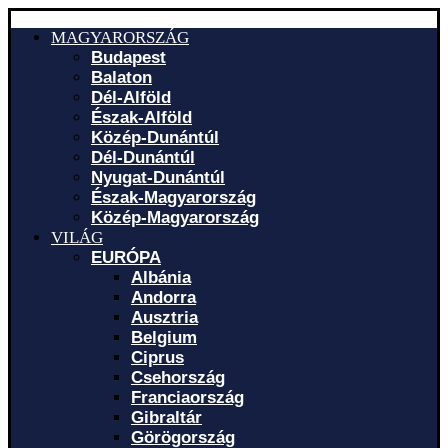
MAGYARORSZÁG
Budapest
Balaton
Dél-Alföld
Észak-Alföld
Közép-Dunántúl
Dél-Dunántúl
Nyugat-Dunántúl
Észak-Magyarország
Közép-Magyarország
VILÁG
EURÓPA
Albánia
Andorra
Ausztria
Belgium
Ciprus
Csehország
Franciaország
Gibraltár
Görögország