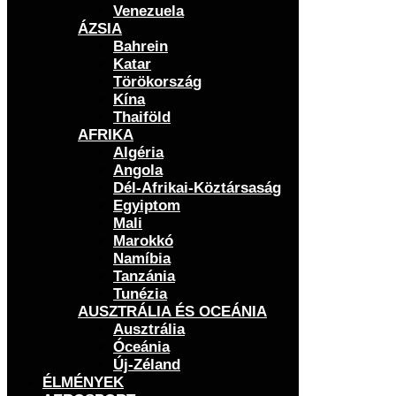
Venezuela
ÁZSIA
Bahrein
Katar
Törökország
Kína
Thaiföld
AFRIKA
Algéria
Angola
Dél-Afrikai-Köztársaság
Egyiptom
Mali
Marokkó
Namíbia
Tanzánia
Tunézia
AUSZTRÁLIA ÉS OCEÁNIA
Ausztrália
Óceánia
Új-Zéland
ÉLMÉNYEK