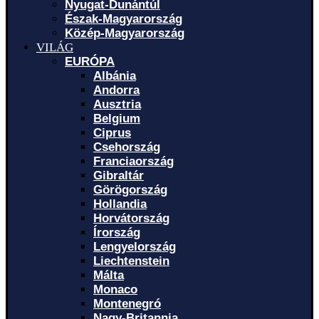
Nyugat-Dunántúl
Észak-Magyarország
Közép-Magyarország
VILÁG
EURÓPA
Albánia
Andorra
Ausztria
Belgium
Ciprus
Csehország
Franciaország
Gibraltár
Görögország
Hollandia
Horvátország
Írország
Lengyelország
Liechtenstein
Málta
Monaco
Montenegró
Nagy-Britannia