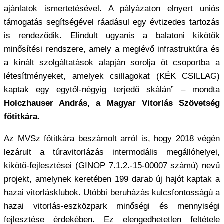
ajánlatok ismertetésével. A pályázaton elnyert uniós
támogatás segítségével ráadásul egy évtizedes tartozás
is rendeződik. Elindult ugyanis a balatoni kikötők
minősítési rendszere, amely a meglévő infrastruktúra és
a kínált szolgáltatások alapján sorolja öt csoportba a
létesítményeket, amelyek csillagokat (KÉK CSILLAG)
kaptak egy egytől-négyig terjedő skálán” – mondta
Holczhauser András, a Magyar Vitorlás Szövetség
főtitkára
.
Az MVSz főtitkára beszámolt arról is, hogy 2018 végén
lezárult a túravitorlázás intermodális megállóhelyei,
kikötő-fejlesztései (GINOP 7.1.2.-15-00007 számú) nevű
projekt, amelynek keretében 199 darab új hajót kaptak a
hazai vitorlásklubok. Utóbbi beruházás kulcsfontosságú a
hazai vitorlás-eszközpark minőségi és mennyiségi
fejlesztése érdekében. Ez elengedhetetlen feltétele