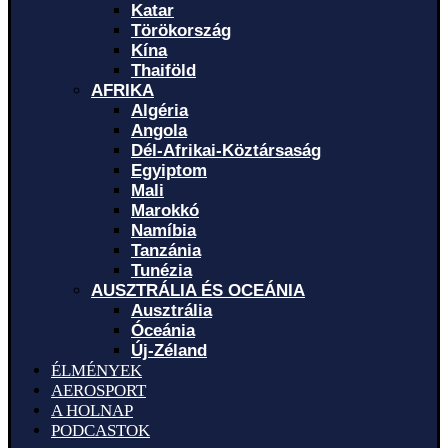
Katar
Törökország
Kína
Thaiföld
AFRIKA
Algéria
Angola
Dél-Afrikai-Köztársaság
Egyiptom
Mali
Marokkó
Namíbia
Tanzánia
Tunézia
AUSZTRÁLIA ÉS OCEÁNIA
Ausztrália
Óceánia
Új-Zéland
ÉLMÉNYEK
AEROSPORT
A HOLNAP
PODCASTOK