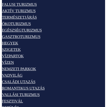
FALUSI TURIZMUS
AKTÍV TURIZMUS
TERMÉSZETJÁRÁS
ÖKOTURIZMUS
EGÉSZSÉGTURIZMUS
GASZTROTURIZMUS
HEGYEK
SZIGETEK
VÍZPARTOK
VÍZEN
NEMZETI PARKOK
VADVILÁG
CSALÁDI UTAZÁS
ROMANTIKUS UTAZÁS
VALLÁSI TURIZMUS
FESZTIVÁL