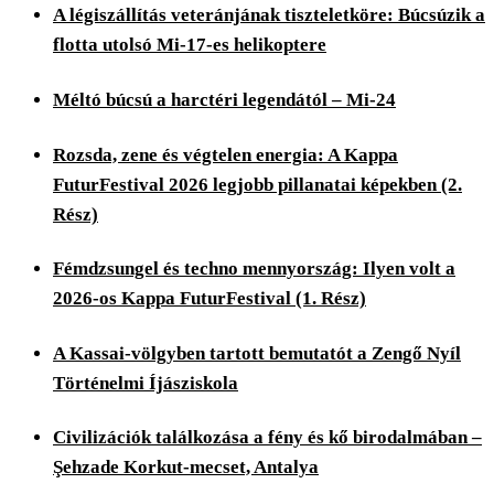
A légiszállítás veteránjának tiszteletköre: Búcsúzik a
flotta utolsó Mi-17-es helikoptere
Méltó búcsú a harctéri legendától – Mi-24
Rozsda, zene és végtelen energia: A Kappa
FuturFestival 2026 legjobb pillanatai képekben (2.
Rész)
Fémdzsungel és techno mennyország: Ilyen volt a
2026-os Kappa FuturFestival (1. Rész)
A Kassai-völgyben tartott bemutatót a Zengő Nyíl
Történelmi Íjásziskola
Civilizációk találkozása a fény és kő birodalmában –
Şehzade Korkut-mecset, Antalya