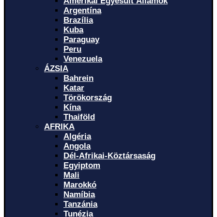
Amerikai Egyesült Államok
Argentína
Brazília
Kuba
Paraguay
Peru
Venezuela
ÁZSIA
Bahrein
Katar
Törökország
Kína
Thaiföld
AFRIKA
Algéria
Angola
Dél-Afrikai-Köztársaság
Egyiptom
Mali
Marokkó
Namíbia
Tanzánia
Tunézia