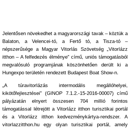
Jelentősen növekedhet a magyarországi tavak – köztük a
Balaton, a Velencei-tó, a Fertő tó, a Tisza-tó –
népszerűsége a Magyar Vitorlás Szövetség „Vitorlázz
itthon – A felfedezés élménye” című, uniós támogatásból
megvalósuló programjának köszönhetően derült ki a
Hungexpo területén rendezett Budapest Boat Show-n.
„A túravitorlázás intermodális megállóhelyei,
kikötőfejlesztései” (GINOP 7.1.2.-15-2016-00007) című
pályázatán elnyert összesen 704 millió forintos
támogatással létrejött a Vitorlázz itthon turisztikai portál
és a Vitorlázz itthon kedvezménykártya-rendszer. A
vitorlazzitthon.hu egy olyan turisztikai portál, amely