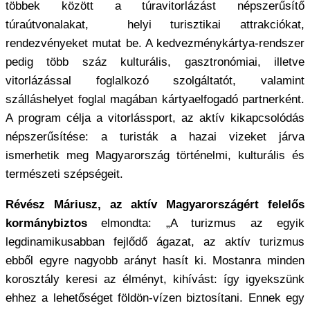
többek között a túravitorlázást népszerűsítő
túraútvonalakat, helyi turisztikai attrakciókat,
rendezvényeket mutat be. A kedvezménykártya-rendszer
pedig több száz kulturális, gasztronómiai, illetve
vitorlázással foglalkozó szolgáltatót, valamint
szálláshelyet foglal magában kártyaelfogadó partnerként.
A program célja a vitorlássport, az aktív kikapcsolódás
népszerűsítése: a turisták a hazai vizeket járva
ismerhetik meg Magyarország történelmi, kulturális és
természeti szépségeit.
Révész Máriusz, az aktív Magyarországért felelős
kormánybiztos
elmondta: „A turizmus az egyik
legdinamikusabban fejlődő ágazat, az aktív turizmus
ebből egyre nagyobb arányt hasít ki. Mostanra minden
korosztály keresi az élményt, kihívást: így igyekszünk
ehhez a lehetőséget földön-vízen biztosítani. Ennek egy