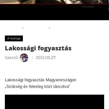
Főoldal
A holnap
Lakossági fogyasztás
A holnap
Lakossági fogyasztás
Szerző:
2012.05.27.
Lakossági fogyasztás Magyarországon
„Szükség és felesleg közt táncolva”