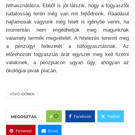
felhasználásra. Ebből is jól látszik, hogy a fogyasztói
tudatosság terén még van mit fejlődnünk. Ráadásul
hajlamosak vagyunk még hitelt is igénybe venni, ha
momentán nem engedhetjük meg magunknak
valamely termék megvételét. A hitelezés teremti meg
a pénzügyi fedezetét a túlfogyasztásnak. Az
előrehozott fogyasztás árát egyszer meg kell fizetni
valakinek, a pénzpiacon ugyan úgy, ahogyan az
ökológiai javak piacán.
JÖVŐ-IDŐBEN
Facebook
Twitter
0
MEGOSZTÁS
Pinterest
Email