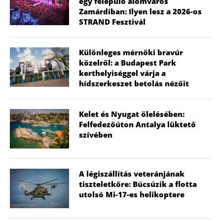
egy felépülő álomváros
Zamárdiban: Ilyen lesz a 2026-os
STRAND Fesztivál
Különleges mérnöki bravúr
közelről: a Budapest Park
kerthelyiséggel várja a
hídszerkeszet betolás nézőit
Kelet és Nyugat ölelésében:
Felfedezőúton Antalya lüktető
szívében
A légiszállítás veteránjának
tiszteletköre: Búcsúzik a flotta
utolsó Mi-17-es helikoptere