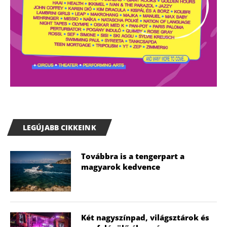
LEGÚJABB CIKKEINK
Továbbra is a tengerpart a
magyarok kedvence
Két nagyszínpad, világsztárok és