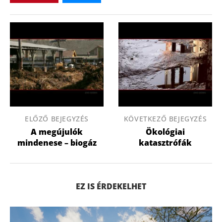
ELŐZŐ BEJEGYZÉS
KÖVETKEZŐ BEJEGYZÉS
A megújulók
Ökológiai
mindenese – biogáz
katasztrófák
EZ IS ÉRDEKELHET