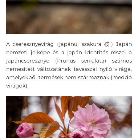
A cseresznyevirág (japánul szakura 桜) Japán
nemzeti jelképe és a japán identitás része; a
japáncseresznye (Prunus serrulata) számos
nemesített változatának tavasszal nyíló virága,
amelyekből termések nem származnak (meddő
virágok).