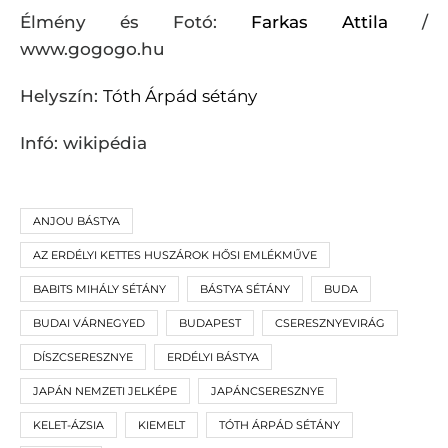
Élmény és Fotó:
Farkas Attila
/
www.gogogo.hu
Helyszín:
Tóth Árpád sétány
Infó: wikipédia
ANJOU BÁSTYA
AZ ERDÉLYI KETTES HUSZÁROK HŐSI EMLÉKMŰVE
BABITS MIHÁLY SÉTÁNY
BÁSTYA SÉTÁNY
BUDA
BUDAI VÁRNEGYED
BUDAPEST
CSERESZNYEVIRÁG
DÍSZCSERESZNYE
ERDÉLYI BÁSTYA
JAPÁN NEMZETI JELKÉPE
JAPÁNCSERESZNYE
KELET-ÁZSIA
KIEMELT
TÓTH ÁRPÁD SÉTÁNY