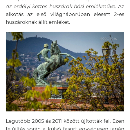
Az erdélyi kettes huszárok hősi emlékműve.
Az
alkotás az első világháborúban elesett 2-es
huszároknak állít emléket.
Legutóbb 2005 és 2011 között újították fel. Ezen
felújítás során a külső fasort egységesen japán