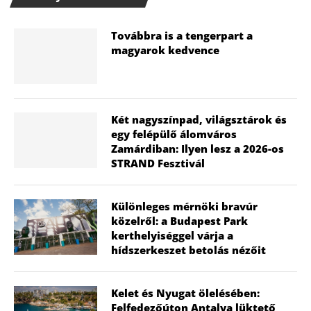
Továbbra is a tengerpart a
magyarok kedvence
Két nagyszínpad, világsztárok és
egy felépülő álomváros
Zamárdiban: Ilyen lesz a 2026-os
STRAND Fesztivál
Különleges mérnöki bravúr
közelről: a Budapest Park
kerthelyiséggel várja a
hídszerkeszet betolás nézőit
Kelet és Nyugat ölelésében:
Felfedezőúton Antalya lüktető