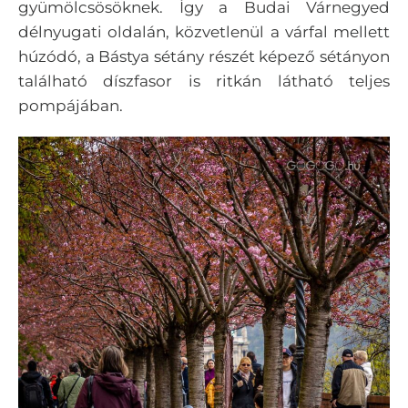
gyümölcsösöknek. Így a Budai Várnegyed
délnyugati oldalán, közvetlenül a várfal mellett
húzódó, a Bástya sétány részét képező sétányon
található díszfasor is ritkán látható teljes
pompájában.