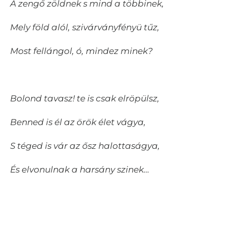
A zengő zöldnek s mind a többinek,
Mely föld alól, szivárványfényü tűz,
Most fellángol, ó, mindez minek?
Bolond tavasz! te is csak elröpülsz,
Benned is él az örök élet vágya,
S téged is vár az ősz halottaságya,
És elvonulnak a harsány szinek…