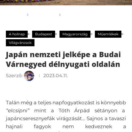
Főoldal
A holnap
Japán nemzeti jelképe a
Budai Várnegyed délnyugati oldalán
A holnap
Budapest
Magyarország
Műemlékek
Világvárosok
Japán nemzeti jelképe a Budai
Várnegyed délnyugati oldalán
Szerző:
2023.04.11.
Talán még a teljes napfogyatkozást is könnyebb
“elcsípni”
mint a Tóth Árpád sétányon a
japáncseresznyefák virágzását… Sajnos a tavaszi
hajnali fagyok nem kedveznek a