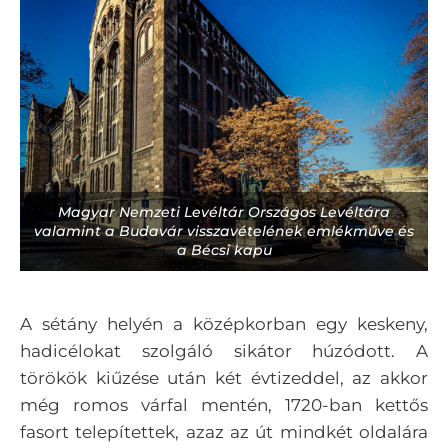
Magyar Nemzeti Levéltár Országos Levéltára
valamint a Budavár visszavételének emlékműve és
a Bécsi kapu
A sétány helyén a középkorban egy keskeny,
hadicélokat szolgáló sikátor húzódott. A
törökök kiűzése után két évtizeddel, az akkor
még romos várfal mentén, 1720-ban kettős
fasort telepítettek, azaz az út mindkét oldalára