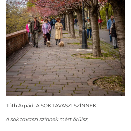
Tóth Árpád: A SOK TAVASZI SZÍNNEK…
A sok tavaszi színnek mért örülsz,