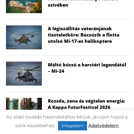
szívében
A légiszállítás veteránjának
tiszteletköre: Búcsúzik a flotta
utolsó Mi-17-es helikoptere
Méltó búcsú a harctéri legendától
– Mi-24
Rozsda, zene és végtelen energia:
A Kappa FuturFestival 2026
legjobb pillanatai képekben (2.
Az oldal további használatához kérjük, járuljon hozzá a
Rész)
sütik kezeléséhez.
Adatvédelem
Elfogadom