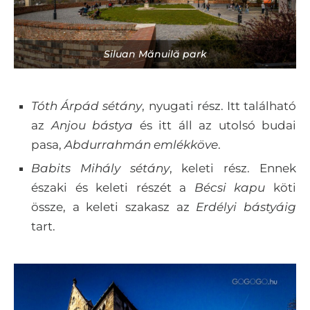
Siluan Mănuilă park
Tóth Árpád sétány
, nyugati rész. Itt található
az
Anjou bástya
és itt áll az utolsó budai
pasa,
Abdurrahmán
emlékköve
.
Babits Mihály sétány
, keleti rész. Ennek
északi és keleti részét a
Bécsi kapu
köti
össze, a keleti szakasz az
Erdélyi bástyáig
tart.