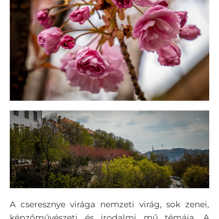
A cseresznye virága nemzeti virág, sok zenei,
képzőművészeti és irodalmi mű témája. A