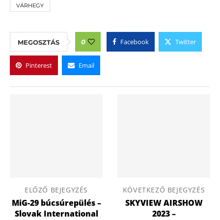
VÁRHEGY
Facebook
Twitter
0
MEGOSZTÁS
Pinterest
Email
ELŐZŐ BEJEGYZÉS
KÖVETKEZŐ BEJEGYZÉS
MiG-29 búcsúrepülés –
SKYVIEW AIRSHOW
Slovak International
2023 –