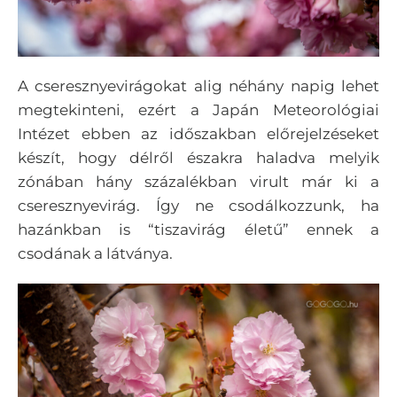
A cseresznyevirágokat alig néhány napig lehet
megtekinteni, ezért a Japán Meteorológiai
Intézet ebben az időszakban előrejelzéseket
készít, hogy délről északra haladva melyik
zónában hány százalékban virult már ki a
cseresznyevirág. Így ne csodálkozzunk, ha
hazánkban is “tiszavirág életű” ennek a
csodának a látványa.