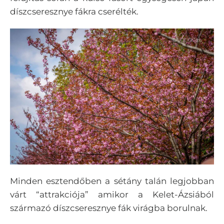
díszcseresznye fákra cserélték.
Minden esztendőben a sétány talán legjobban
várt “attrakciója” amikor a Kelet-Ázsiából
származó díszcseresznye fák virágba borulnak.