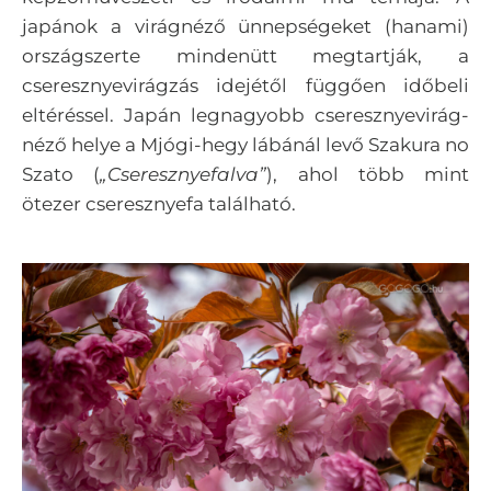
japánok a virágnéző ünnepségeket (hanami)
országszerte mindenütt megtartják, a
cseresznyevirágzás idejétől függően időbeli
eltéréssel.
Japán legnagyobb cseresznyevirág-
néző helye a Mjógi-hegy lábánál levő Szakura no
Szato (
„Cseresznyefalva”
), ahol több mint
ötezer cseresznyefa található.