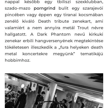
nappal később egy tbiliszi szexklubban,
szado-mazo
porngrind
bulit egy szarajevói
pincében vagy éppen egy tiranai kocsmában
zenélő kiváló Death tribute zenekart, ami
valamiért a nem annyira metál Trout névre
hallgatott. A Dark Phantom nevű kirkuki
zenekar erbili hangversenyének megtekintése
tökéletesen illeszkedik a „fura helyeken death
metal koncertekre megyünk” tematikájú
hobbimhoz.