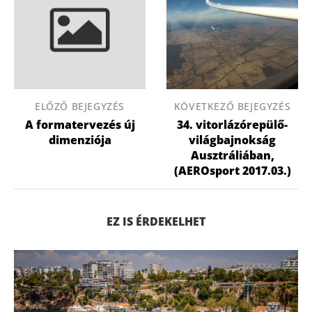
ELŐZŐ BEJEGYZÉS
KÖVETKEZŐ BEJEGYZÉS
A formatervezés új
34. vitorlázórepülő-
dimenziója
világbajnokság
Ausztráliában,
(AEROsport 2017.03.)
EZ IS ÉRDEKELHET