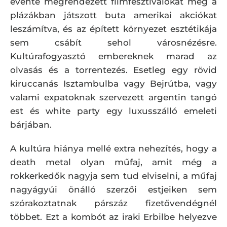
évente megrendezett filmfesztiválokat meg a
plázákban játszott buta amerikai akciókat
leszámítva, és az épített környezet esztétikája
sem csábít sehol városnézésre.
Kultúrafogyasztó embereknek marad az
olvasás és a torrentezés. Esetleg egy rövid
kiruccanás Isztambulba vagy Bejrútba, vagy
valami expatoknak szervezett argentin tangó
est és white party egy luxusszálló emeleti
bárjában.
A kultúra hiánya mellé extra nehezítés, hogy a
death metal olyan műfaj, amit még a
rokkerkedők nagyja sem tud elviselni, a műfaj
nagyágyúi önálló szerzői estjeiken sem
szórakoztatnak párszáz fizetővendégnél
többet. Ezt a kombót az iraki Erbilbe helyezve