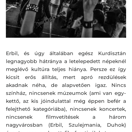
Erbil, és úgy általában egész Kurdisztán
legnagyobb hátránya a letelepedett népeknél
meglévő kultúra teljes hiánya. Persze ez így
kicsit erős állítás, mert apró rezdülések
akadnak néha, de alapvetően igaz. Nincs
színház, nincsenek múzeumok (ami van egy-
kettő, az kis jóindulattal még éppen befér a
felejthető kategóriába), nincsenek koncertek,
nincsenek filmvetítések a három
nagyvárosban (Erbil, Szulejmania, Duhok)