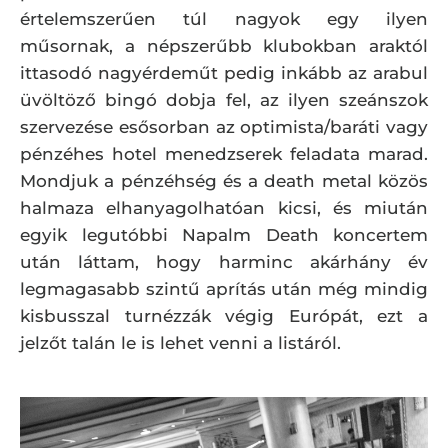
értelemszerűen túl nagyok egy ilyen
műsornak, a népszerűbb klubokban araktól
ittasodó nagyérdeműt pedig inkább az arabul
üvöltöző bingó dobja fel, az ilyen szeánszok
szervezése esősorban az optimista/baráti vagy
pénzéhes hotel menedzserek feladata marad.
Mondjuk a pénzéhség és a death metal közös
halmaza elhanyagolhatóan kicsi, és miután
egyik legutóbbi Napalm Death koncertem
után láttam, hogy harminc akárhány év
legmagasabb szintű aprítás után még mindig
kisbusszal turnézzák végig Európát, ezt a
jelzőt talán le is lehet venni a listáról.