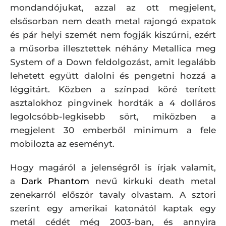
mondandójukat, azzal az ott megjelent,
elsősorban nem death metal rajongó expatok
és pár helyi szemét nem fogják kiszúrni, ezért
a műsorba illesztettek néhány Metallica meg
System of a Down feldolgozást, amit legalább
lehetett együtt dalolni és pengetni hozzá a
léggitárt. Közben a színpad köré terített
asztalokhoz pingvinek hordták a 4 dolláros
legolcsóbb-legkisebb sört, miközben a
megjelent 30 emberből minimum a fele
mobilozta az eseményt.
Hogy magáról a jelenségről is írjak valamit,
a
Dark Phantom
nevű kirkuki death metal
zenekarról először tavaly olvastam. A sztori
szerint egy amerikai katonától kaptak egy
metál cédét még 2003-ban, és annyira