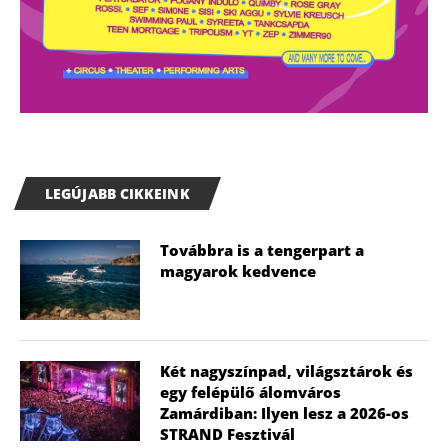
LEGÚJABB CIKKEINK
Továbbra is a tengerpart a
magyarok kedvence
Két nagyszínpad, világsztárok és
egy felépülő álomváros
Zamárdiban: Ilyen lesz a 2026-os
STRAND Fesztivál