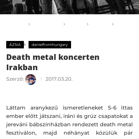
Főoldal
GOGOGO
Világ
ÁZSIA
Death metal koncerten Irakban
ÁZSIA
danielfromhungary
Death metal koncerten
Irakban
Szerző:
2017.03.20.
Láttam aranykezű ismeretleneket 5-6 ittas
ember előtt játszani, iráni és grúz csapatokat a
jereváni bábszínházban rendezett death metal
fesztiválon, majd néhányat közülük pár