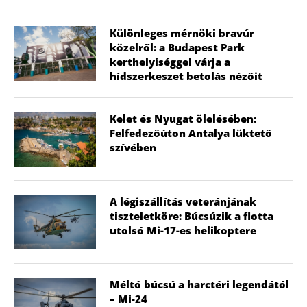
Különleges mérnöki bravúr
közelről: a Budapest Park
kerthelyiséggel várja a
hídszerkeszet betolás nézőit
Kelet és Nyugat ölelésében:
Felfedezőúton Antalya lüktető
szívében
A légiszállítás veteránjának
tiszteletköre: Búcsúzik a flotta
utolsó Mi-17-es helikoptere
Méltó búcsú a harctéri legendától
– Mi-24