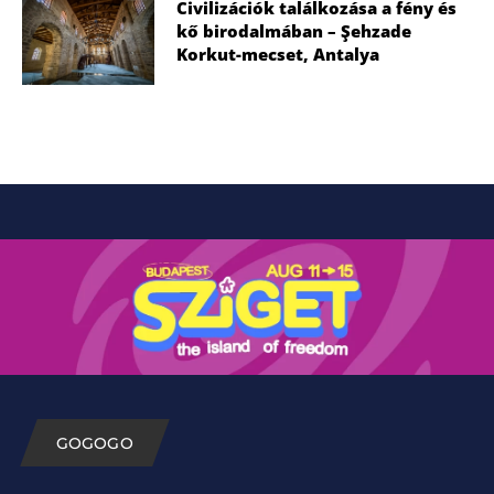
Civilizációk találkozása a fény és
kő birodalmában – Şehzade
Korkut-mecset, Antalya
GOGOGO