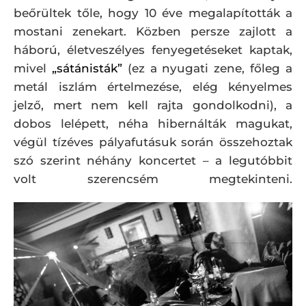
beőrültek tőle, hogy 10 éve megalapították a
mostani zenekart. Közben persze zajlott a
háború, életveszélyes fenyegetéseket kaptak,
mivel
„sátánisták”
(ez a nyugati zene, főleg a
metál iszlám értelmezése, elég kényelmes
jelző, mert nem kell rajta gondolkodni), a
dobos lelépett, néha hibernálták magukat,
végül tízéves pályafutásuk során összehoztak
szó szerint néhány koncertet – a legutóbbit
volt szerencsém megtekinteni.