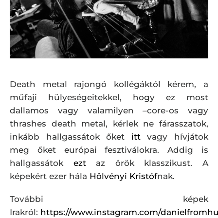
Death metal rajongó kollégáktól kérem, a
műfaji hülyeségeitekkel, hogy ez most
dallamos vagy valamilyen –core-os vagy
thrashes death metal, kérlek ne fárasszatok,
inkább hallgassátok őket
itt
vagy hívjátok
meg őket európai fesztiválokra. Addig is
hallgassátok
ezt
az örök klasszikust. A
képekért ezer hála
Hölvényi Kristóf
nak.
További képek
Irakról:
https://www.instagram.com/danielfromh