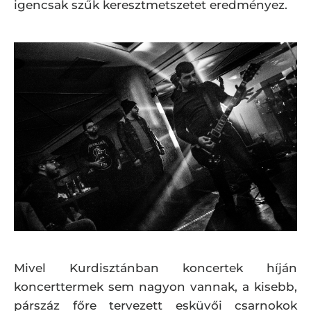
igencsak szűk keresztmetszetet eredményez.
Mivel Kurdisztánban koncertek híján
koncerttermek sem nagyon vannak, a kisebb,
párszáz főre tervezett esküvői csarnokok