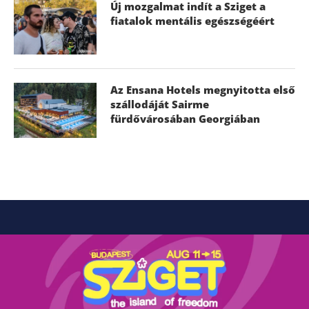
Új mozgalmat indít a Sziget a
fiatalok mentális egészségéért
Az Ensana Hotels megnyitotta első
szállodáját Sairme
fürdővárosában Georgiában