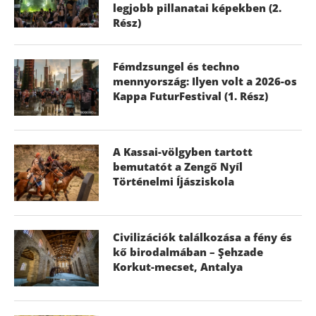
legjobb pillanatai képekben (2.
Rész)
Fémdzsungel és techno
mennyország: Ilyen volt a 2026-os
Kappa FuturFestival (1. Rész)
A Kassai-völgyben tartott
bemutatót a Zengő Nyíl
Történelmi Íjásziskola
Civilizációk találkozása a fény és
kő birodalmában – Şehzade
Korkut-mecset, Antalya