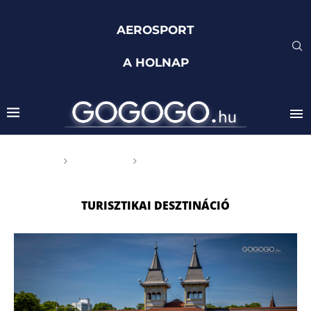
AEROSPORT
A HOLNAP
Főoldal
Címkék
Posts tagged with
"turisztikai desztináció"
TURISZTIKAI DESZTINÁCIÓ