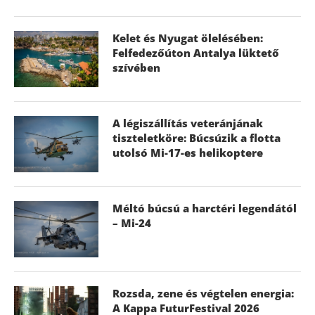
Kelet és Nyugat ölelésében:
Felfedezőúton Antalya lüktető
szívében
A légiszállítás veteránjának
tiszteletköre: Búcsúzik a flotta
utolsó Mi-17-es helikoptere
Méltó búcsú a harctéri legendától
– Mi-24
Rozsda, zene és végtelen energia:
A Kappa FuturFestival 2026