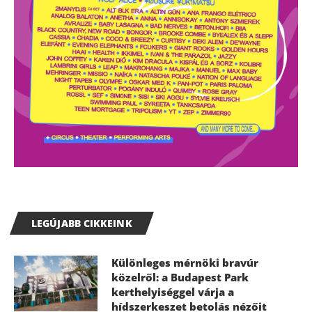
LEGÚJABB CIKKEINK
Különleges mérnöki bravúr
közelről: a Budapest Park
kerthelyiséggel várja a
hídszerkeszet betolás nézőit