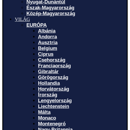
Nyugat-Dunántúl
Észak-Magyarország
Közép-Magyarország
VILÁG
EURÓPA
Albánia
Andorra
Ausztria
Belgium
Ciprus
Csehország
Franciaország
Gibraltár
Görögország
Hollandia
Horvátország
Írország
Lengyelország
Liechtenstein
Málta
Monaco
Montenegró
Nagy-Britannia