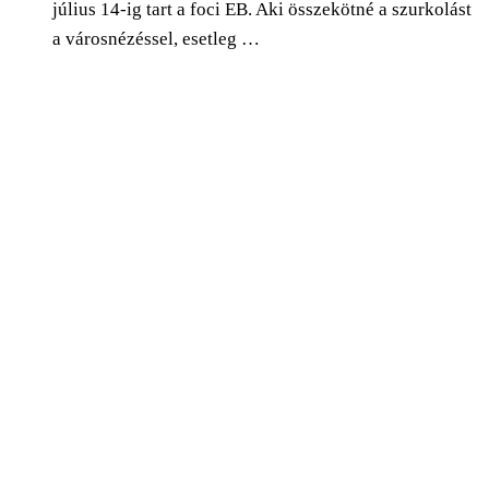
július 14-ig tart a foci EB. Aki összekötné a szurkolást
a városnézéssel, esetleg …
0
Facebook
Twitter
Pinterest
Email