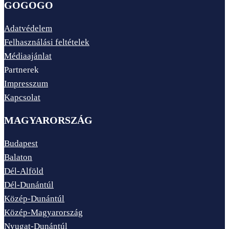
GOGOGO
Adatvédelem
Felhasználási feltételek
Médiaajánlat
Partnerek
Impresszum
Kapcsolat
MAGYARORSZÁG
Budapest
Balaton
Dél-Alföld
Dél-Dunántúl
Közép-Dunántúl
Közép-Magyarország
Nyugat-Dunántúl