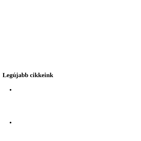
Legújabb cikkeink
Különleges mérnöki bravúr közelről: a Budapest
Park kerthelyiséggel várja a hídszerkeszet betolás
nézőit
Kelet és Nyugat ölelésében: Felfedezőúton Antalya
lüktető szívében