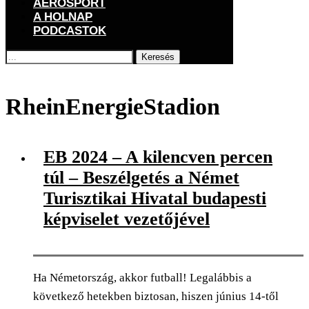
AEROSPORT
A HOLNAP
PODCASTOK
Keresés
Főoldal
Címkék
Posts tagged with "RheinEnergieStadion"
RheinEnergieStadion
EB 2024 – A kilencven percen
túl – Beszélgetés a Német
Turisztikai Hivatal budapesti
képviselet vezetőjével
Ha Németország, akkor futball! Legalábbis a
következő hetekben biztosan, hiszen június 14-től