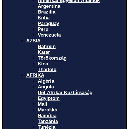
Amerikai Egyesült Államok
Argentína
Brazília
Kuba
Paraguay
Peru
Venezuela
ÁZSIA
Bahrein
Katar
Törökország
Kína
Thaiföld
AFRIKA
Algéria
Angola
Dél-Afrikai-Köztársaság
Egyiptom
Mali
Marokkó
Namíbia
Tanzánia
Tunézia