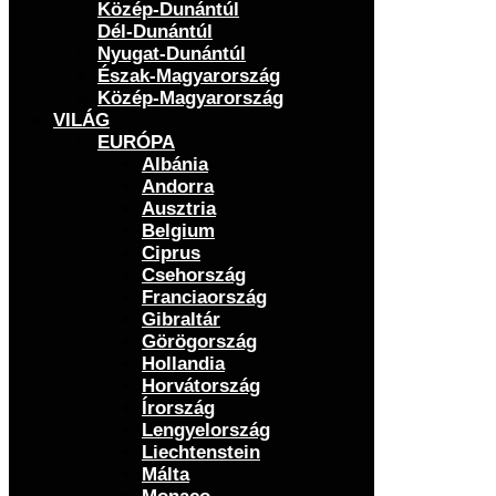
Közép-Dunántúl
Dél-Dunántúl
Nyugat-Dunántúl
Észak-Magyarország
Közép-Magyarország
VILÁG
EURÓPA
Albánia
Andorra
Ausztria
Belgium
Ciprus
Csehország
Franciaország
Gibraltár
Görögország
Hollandia
Horvátország
Írország
Lengyelország
Liechtenstein
Málta