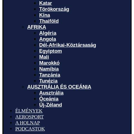
Katar
Törökország
Kína
Thaiföld
AFRIKA
Algéria
Angola
Dél-Afrikai-Köztársaság
Egyiptom
Mali
Marokkó
Namíbia
Tanzánia
Tunézia
AUSZTRÁLIA ÉS OCEÁNIA
Ausztrália
Óceánia
Új-Zéland
ÉLMÉNYEK
AEROSPORT
A HOLNAP
PODCASTOK