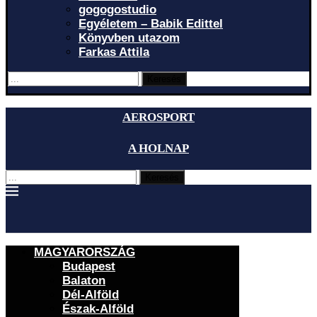
gogogostudio
Egyéletem – Babik Edittel
Könyvben utazom
Farkas Attila
Keresés
AEROSPORT
A HOLNAP
Keresés
MAGYARORSZÁG
Budapest
Balaton
Dél-Alföld
Észak-Alföld