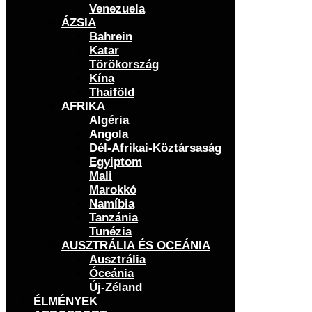
Venezuela
ÁZSIA
Bahrein
Katar
Törökország
Kína
Thaiföld
AFRIKA
Algéria
Angola
Dél-Afrikai-Köztársaság
Egyiptom
Mali
Marokkó
Namíbia
Tanzánia
Tunézia
AUSZTRÁLIA ÉS OCEÁNIA
Ausztrália
Óceánia
Új-Zéland
ÉLMÉNYEK