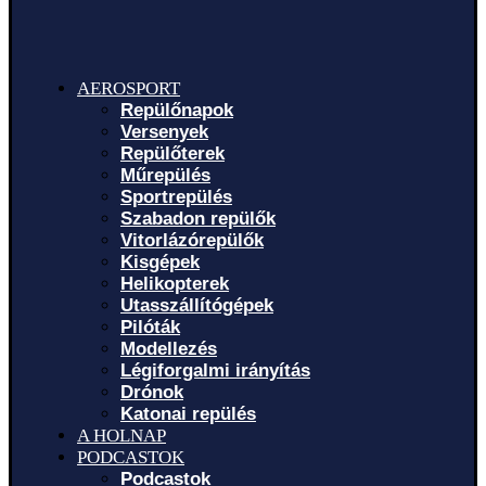
AEROSPORT
Repülőnapok
Versenyek
Repülőterek
Műrepülés
Sportrepülés
Szabadon repülők
Vitorlázórepülők
Kisgépek
Helikopterek
Utasszállítógépek
Pilóták
Modellezés
Légiforgalmi irányítás
Drónok
Katonai repülés
A HOLNAP
PODCASTOK
Podcastok