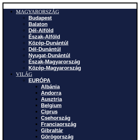
MAGYARORSZÁG
Budapest
Balaton
Dél-Alföld
Észak-Alföld
Közép-Dunántúl
Dél-Dunántúl
Nyugat-Dunántúl
Észak-Magyarország
Közép-Magyarország
VILÁG
EURÓPA
Albánia
Andorra
Ausztria
Belgium
Ciprus
Csehország
Franciaország
Gibraltár
Görögország