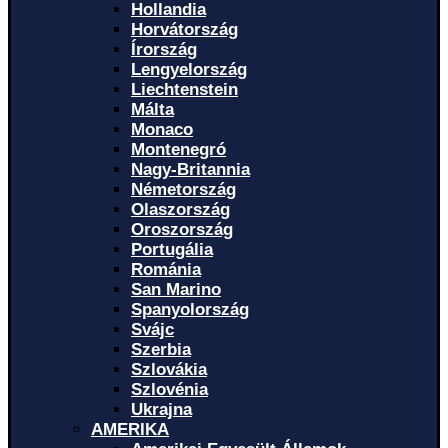
Hollandia
Horvátország
Írország
Lengyelország
Liechtenstein
Málta
Monaco
Montenegró
Nagy-Britannia
Németország
Olaszország
Oroszország
Portugália
Románia
San Marino
Spanyolország
Svájc
Szerbia
Szlovákia
Szlovénia
Ukrajna
AMERIKA