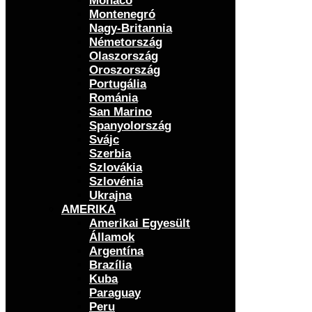
Monaco
Montenegró
Nagy-Britannia
Németország
Olaszország
Oroszország
Portugália
Románia
San Marino
Spanyolország
Svájc
Szerbia
Szlovákia
Szlovénia
Ukrajna
AMERIKA
Amerikai Egyesült
Államok
Argentína
Brazília
Kuba
Paraguay
Peru