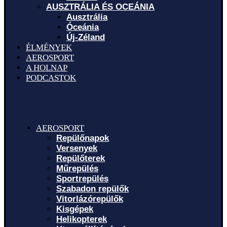
AUSZTRÁLIA ÉS OCEÁNIA
Ausztrália
Óceánia
Új-Zéland
ÉLMÉNYEK
AEROSPORT
A HOLNAP
PODCASTOK
AEROSPORT
Repülőnapok
Versenyek
Repülőterek
Műrepülés
Sportrepülés
Szabadon repülők
Vitorlázórepülők
Kisgépek
Helikopterek