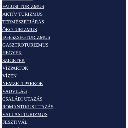
FALUSI TURIZMUS
AKTÍV TURIZMUS
TERMÉSZETJÁRÁS
ÖKOTURIZMUS
EGÉSZSÉGTURIZMUS
GASZTROTURIZMUS
HEGYEK
SZIGETEK
VÍZPARTOK
VÍZEN
NEMZETI PARKOK
VADVILÁG
CSALÁDI UTAZÁS
ROMANTIKUS UTAZÁS
VALLÁSI TURIZMUS
FESZTIVÁL