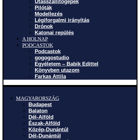
Utasszállítógépek
Pilóták
Modellezés
Légiforgalmi irányítás
Drónok
Katonai repülés
A HOLNAP
PODCASTOK
Podcastok
gogogostudio
Egyéletem – Babik Edittel
Könyvben utazom
Farkas Attila
MAGYARORSZÁG
Budapest
Balaton
Dél-Alföld
Észak-Alföld
Közép-Dunántúl
Dél-Dunántúl