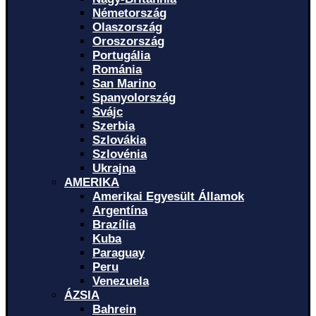
Németország
Olaszország
Oroszország
Portugália
Románia
San Marino
Spanyolország
Svájc
Szerbia
Szlovákia
Szlovénia
Ukrajna
AMERIKA
Amerikai Egyesült Államok
Argentína
Brazília
Kuba
Paraguay
Peru
Venezuela
ÁZSIA
Bahrein