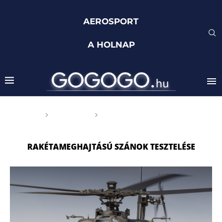
AEROSPORT
A HOLNAP
Főoldal
Címkék
Posts tagged with
"Rakétameghajtású szánok tesztelése"
RAKÉTAMEGHAJTÁSÚ SZÁNOK TESZTELÉSE