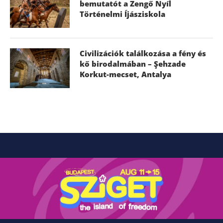
bemutatót a Zengő Nyíl
Történelmi Íjásziskola
Civilizációk találkozása a fény és
kő birodalmában – Şehzade
Korkut-mecset, Antalya