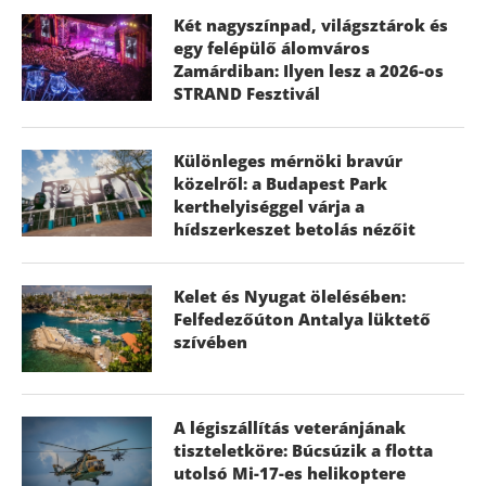
Két nagyszínpad, világsztárok és
egy felépülő álomváros
Zamárdiban: Ilyen lesz a 2026-os
STRAND Fesztivál
Különleges mérnöki bravúr
közelről: a Budapest Park
kerthelyiséggel várja a
hídszerkeszet betolás nézőit
Kelet és Nyugat ölelésében:
Felfedezőúton Antalya lüktető
szívében
A légiszállítás veteránjának
tiszteletköre: Búcsúzik a flotta
utolsó Mi-17-es helikoptere