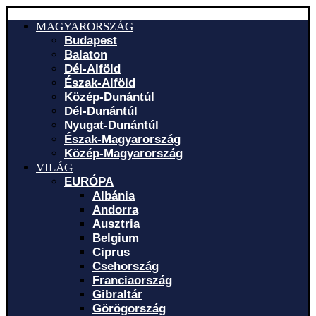
MAGYARORSZÁG
Budapest
Balaton
Dél-Alföld
Észak-Alföld
Közép-Dunántúl
Dél-Dunántúl
Nyugat-Dunántúl
Észak-Magyarország
Közép-Magyarország
VILÁG
EURÓPA
Albánia
Andorra
Ausztria
Belgium
Ciprus
Csehország
Franciaország
Gibraltár
Görögország