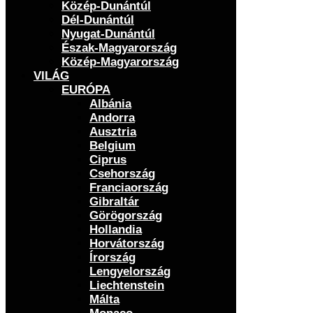
Közép-Dunántúl
Dél-Dunántúl
Nyugat-Dunántúl
Észak-Magyarország
Közép-Magyarország
VILÁG
EURÓPA
Albánia
Andorra
Ausztria
Belgium
Ciprus
Csehország
Franciaország
Gibraltár
Görögország
Hollandia
Horvátország
Írország
Lengyelország
Liechtenstein
Málta