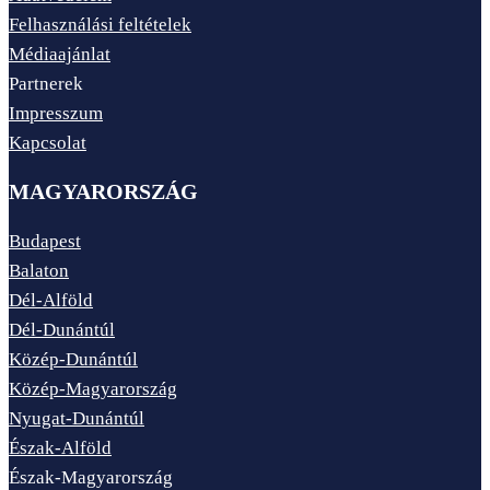
Felhasználási feltételek
Médiaajánlat
Partnerek
Impresszum
Kapcsolat
MAGYARORSZÁG
Budapest
Balaton
Dél-Alföld
Dél-Dunántúl
Közép-Dunántúl
Közép-Magyarország
Nyugat-Dunántúl
Észak-Alföld
Észak-Magyarország