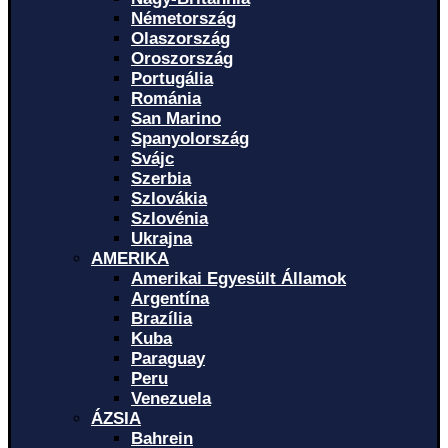
Németország
Olaszország
Oroszország
Portugália
Románia
San Marino
Spanyolország
Svájc
Szerbia
Szlovákia
Szlovénia
Ukrajna
AMERIKA
Amerikai Egyesült Államok
Argentína
Brazília
Kuba
Paraguay
Peru
Venezuela
ÁZSIA
Bahrein