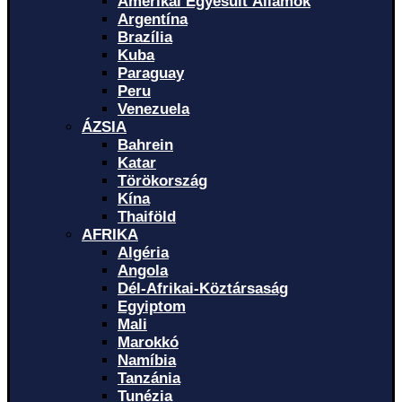
Amerikai Egyesült Államok
Argentína
Brazília
Kuba
Paraguay
Peru
Venezuela
ÁZSIA
Bahrein
Katar
Törökország
Kína
Thaiföld
AFRIKA
Algéria
Angola
Dél-Afrikai-Köztársaság
Egyiptom
Mali
Marokkó
Namíbia
Tanzánia
Tunézia