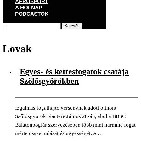
AEROSPORT
A HOLNAP
PODCASTOK
Keresés
Főoldal
Címkék
Posts tagged with "Lovak"
Lovak
Egyes- és kettesfogatok csatája
Szőlősgyörökben
Izgalmas fogathajtó versenynek adott otthont
Szőlősgyörök piactere Június 28-án, ahol a BBSC
Balatonboglár szervezésében több mint harminc fogat
mérte össze tudását és ügyességét. A …