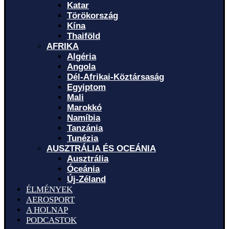
Katar
Törökország
Kína
Thaiföld
AFRIKA
Algéria
Angola
Dél-Afrikai-Köztársaság
Egyiptom
Mali
Marokkó
Namíbia
Tanzánia
Tunézia
AUSZTRÁLIA ÉS OCEÁNIA
Ausztrália
Óceánia
Új-Zéland
ÉLMÉNYEK
AEROSPORT
A HOLNAP
PODCASTOK