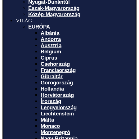
Nyugat-Dunántúl
Észak-Magyarország
Közép-Magyarország
VILÁG
EURÓPA
Albánia
Andorra
Ausztria
Belgium
Ciprus
Csehország
Franciaország
Gibraltár
Görögország
Hollandia
Horvátország
Írország
Lengyelország
Liechtenstein
Málta
Monaco
Montenegró
Nagy-Britannia