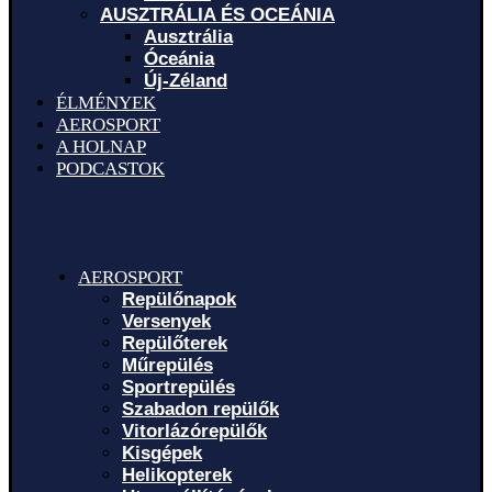
AUSZTRÁLIA ÉS OCEÁNIA
Ausztrália
Óceánia
Új-Zéland
ÉLMÉNYEK
AEROSPORT
A HOLNAP
PODCASTOK
AEROSPORT
Repülőnapok
Versenyek
Repülőterek
Műrepülés
Sportrepülés
Szabadon repülők
Vitorlázórepülők
Kisgépek
Helikopterek