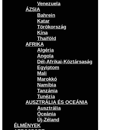
Venezuela
ÁZSIA
Bahrein
Katar
Törökország
Kína
Thaiföld
AFRIKA
Algéria
Angola
Dél-Afrikai-Köztársaság
Egyiptom
Mali
Marokkó
Namíbia
Tanzánia
Tunézia
AUSZTRÁLIA ÉS OCEÁNIA
Ausztrália
Óceánia
Új-Zéland
ÉLMÉNYEK