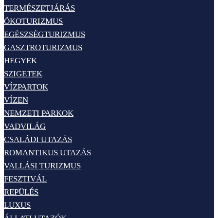
TERMÉSZETJÁRÁS
ÖKOTURIZMUS
EGÉSZSÉGTURIZMUS
GASZTROTURIZMUS
HEGYEK
SZIGETEK
VÍZPARTOK
VÍZEN
NEMZETI PARKOK
VADVILÁG
CSALÁDI UTAZÁS
ROMANTIKUS UTAZÁS
VALLÁSI TURIZMUS
FESZTIVÁL
REPÜLÉS
LUXUS