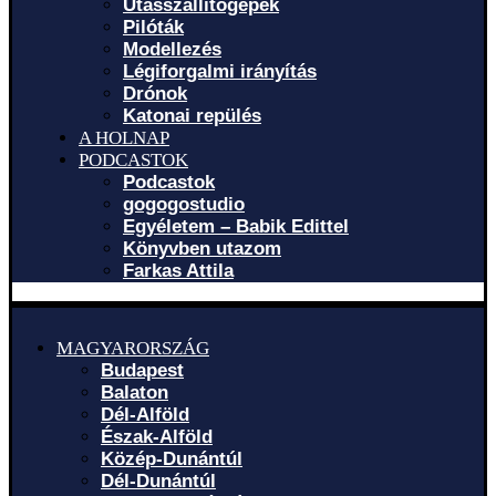
Utasszállítógépek
Pilóták
Modellezés
Légiforgalmi irányítás
Drónok
Katonai repülés
A HOLNAP
PODCASTOK
Podcastok
gogogostudio
Egyéletem – Babik Edittel
Könyvben utazom
Farkas Attila
MAGYARORSZÁG
Budapest
Balaton
Dél-Alföld
Észak-Alföld
Közép-Dunántúl
Dél-Dunántúl