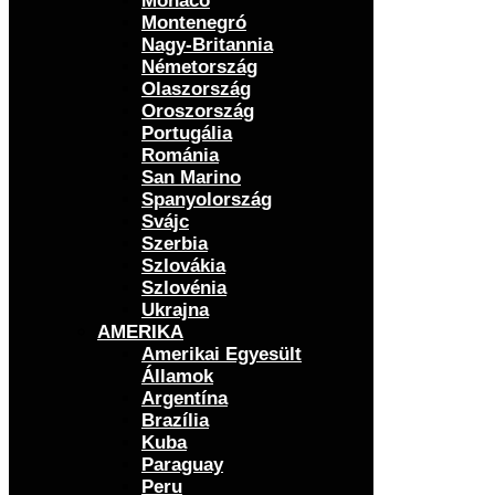
Monaco
Montenegró
Nagy-Britannia
Németország
Olaszország
Oroszország
Portugália
Románia
San Marino
Spanyolország
Svájc
Szerbia
Szlovákia
Szlovénia
Ukrajna
AMERIKA
Amerikai Egyesült
Államok
Argentína
Brazília
Kuba
Paraguay
Peru