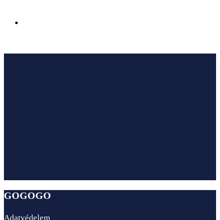
Az Ensana Hotels megnyitotta első szállodáját
Sairme fürdővárosában Georgiában
GOGOGO
Adatvédelem