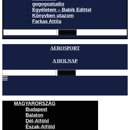
gogogostudio
Egyéletem – Babik Edittel
Könyvben utazom
Farkas Attila
Keresés
AEROSPORT
A HOLNAP
Keresés
MAGYARORSZÁG
Budapest
Balaton
Dél-Alföld
Észak-Alföld