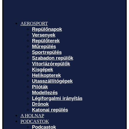
AEROSPORT
Repülőnapok
Versenyek
Repülőterek
Műrepülés
Sportrepülés
Szabadon repülők
Vitorlázórepülők
Kisgépek
Helikopterek
Utasszállítógépek
Pilóták
Modellezés
Légiforgalmi irányítás
Drónok
Katonai repülés
A HOLNAP
PODCASTOK
Podcastok