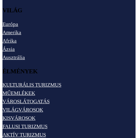
VILÁG
Európa
Amerika
Afrika
Ázsia
Ausztrália
ÉLMÉNYEK
KULTURÁLIS TURIZMUS
MŰEMLÉKEK
VÁROSLÁTOGATÁS
VILÁGVÁROSOK
KISVÁROSOK
FALUSI TURIZMUS
AKTÍV TURIZMUS