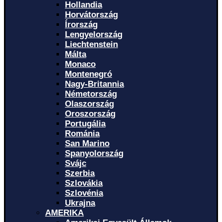
Hollandia
Horvátország
Írország
Lengyelország
Liechtenstein
Málta
Monaco
Montenegró
Nagy-Britannia
Németország
Olaszország
Oroszország
Portugália
Románia
San Marino
Spanyolország
Svájc
Szerbia
Szlovákia
Szlovénia
Ukrajna
AMERIKA