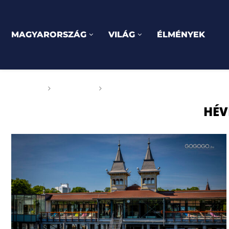
MAGYARORSZÁG
VILÁG
ÉLMÉNYEK
Főoldal
Címkék
Posts tagged with "Hévízi-tó"
HÉV