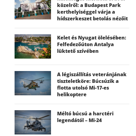
közelről: a Budapest Park
kerthelyiséggel várja a
hídszerkeszet betolás nézőit
Kelet és Nyugat ölelésében:
Felfedezőúton Antalya
lüktető szívében
A légiszállítás veteránjának
tiszteletköre: Búcsúzik a
flotta utolsó Mi-17-es
helikoptere
Méltó búcsú a harctéri
legendától – Mi-24