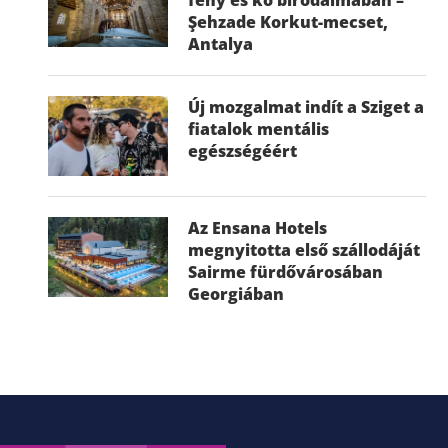
Şehzade Korkut-mecset,
Antalya
Új mozgalmat indít a Sziget a
fiatalok mentális
egészségéért
Az Ensana Hotels
megnyitotta első szállodáját
Sairme fürdővárosában
Georgiában