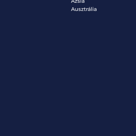
Ázsia
Ausztrália