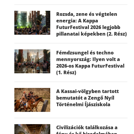
Rozsda, zene és végtelen
energia: A Kappa
FuturFestival 2026 legjobb
pillanatai képekben (2. Rész)
Fémdzsungel és techno
mennyország: Ilyen volt a
2026-os Kappa FuturFestival
(1. Rész)
A Kassai-völgyben tartott
bemutatót a Zengő Nyíl
Történelmi Íjásziskola
Civilizációk találkozása a
fény és kő birodalmában –