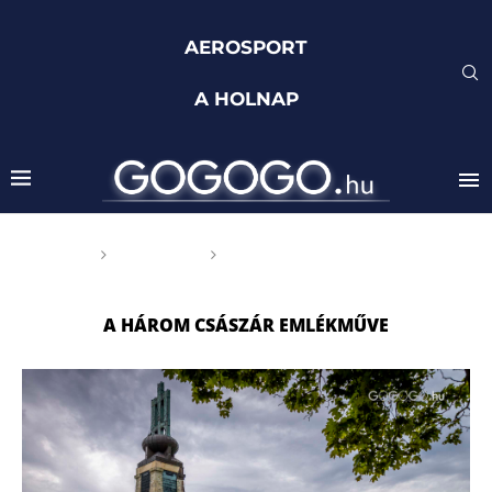
AEROSPORT
A HOLNAP
Főoldal
Címkék
Posts tagged with "A három
császár emlékműve"
A HÁROM CSÁSZÁR EMLÉKMŰVE