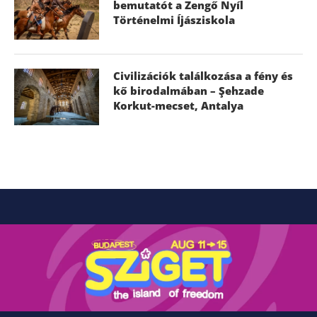
bemutatót a Zengő Nyíl
Történelmi Íjásziskola
Civilizációk találkozása a fény és
kő birodalmában – Şehzade
Korkut-mecset, Antalya