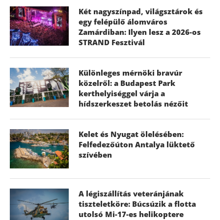
Két nagyszínpad, világsztárok és
egy felépülő álomváros
Zamárdiban: Ilyen lesz a 2026-os
STRAND Fesztivál
Különleges mérnöki bravúr
közelről: a Budapest Park
kerthelyiséggel várja a
hídszerkeszet betolás nézőit
Kelet és Nyugat ölelésében:
Felfedezőúton Antalya lüktető
szívében
A légiszállítás veteránjának
tiszteletköre: Búcsúzik a flotta
utolsó Mi-17-es helikoptere