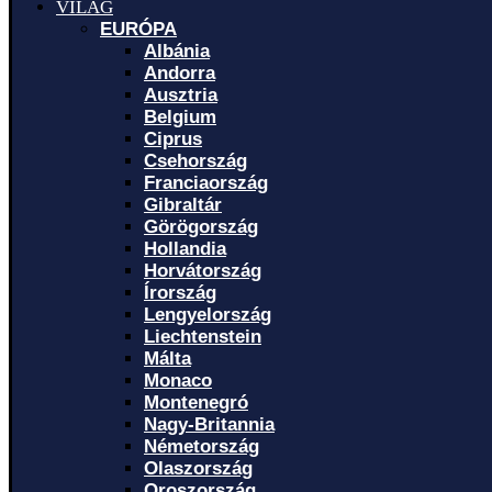
VILÁG
EURÓPA
Albánia
Andorra
Ausztria
Belgium
Ciprus
Csehország
Franciaország
Gibraltár
Görögország
Hollandia
Horvátország
Írország
Lengyelország
Liechtenstein
Málta
Monaco
Montenegró
Nagy-Britannia
Németország
Olaszország
Oroszország