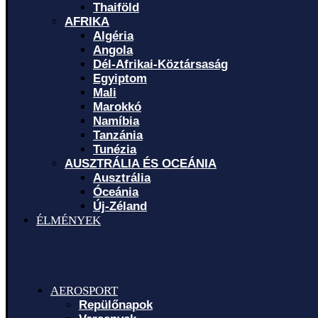
Thaiföld
AFRIKA
Algéria
Angola
Dél-Afrikai-Köztársaság
Egyiptom
Mali
Marokkó
Namíbia
Tanzánia
Tunézia
AUSZTRÁLIA ÉS OCEÁNIA
Ausztrália
Óceánia
Új-Zéland
ÉLMÉNYEK
AEROSPORT
Repülőnapok