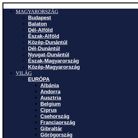
MAGYARORSZÁG
Budapest
Balaton
Dél-Alföld
Észak-Alföld
Közép-Dunántúl
Dél-Dunántúl
Nyugat-Dunántúl
Észak-Magyarország
Közép-Magyarország
VILÁG
EURÓPA
Albánia
Andorra
Ausztria
Belgium
Ciprus
Csehország
Franciaország
Gibraltár
Görögország