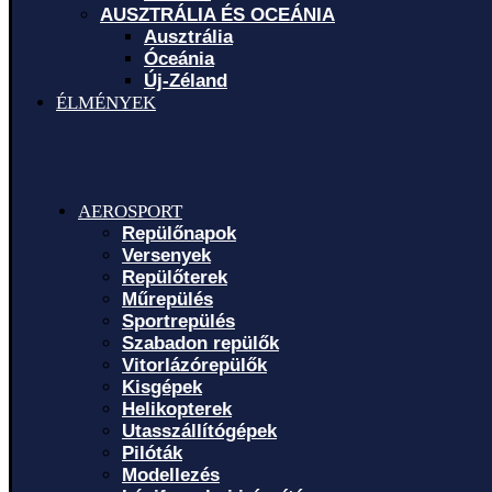
AUSZTRÁLIA ÉS OCEÁNIA
Ausztrália
Óceánia
Új-Zéland
ÉLMÉNYEK
AEROSPORT
Repülőnapok
Versenyek
Repülőterek
Műrepülés
Sportrepülés
Szabadon repülők
Vitorlázórepülők
Kisgépek
Helikopterek
Utasszállítógépek
Pilóták
Modellezés