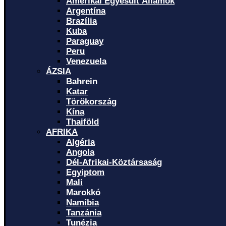
Amerikai Egyesült Államok
Argentína
Brazília
Kuba
Paraguay
Peru
Venezuela
ÁZSIA
Bahrein
Katar
Törökország
Kína
Thaiföld
AFRIKA
Algéria
Angola
Dél-Afrikai-Köztársaság
Egyiptom
Mali
Marokkó
Namíbia
Tanzánia
Tunézia