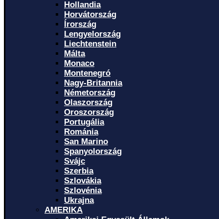
Hollandia
Horvátország
Írország
Lengyelország
Liechtenstein
Málta
Monaco
Montenegró
Nagy-Britannia
Németország
Olaszország
Oroszország
Portugália
Románia
San Marino
Spanyolország
Svájc
Szerbia
Szlovákia
Szlovénia
Ukrajna
AMERIKA