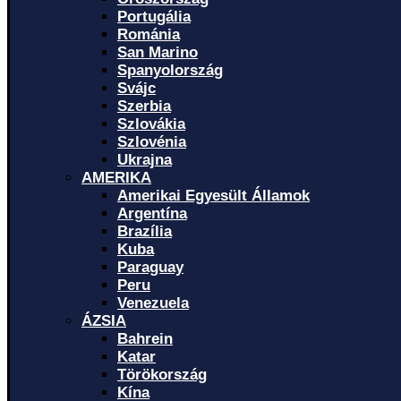
Portugália
Románia
San Marino
Spanyolország
Svájc
Szerbia
Szlovákia
Szlovénia
Ukrajna
AMERIKA
Amerikai Egyesült Államok
Argentína
Brazília
Kuba
Paraguay
Peru
Venezuela
ÁZSIA
Bahrein
Katar
Törökország
Kína