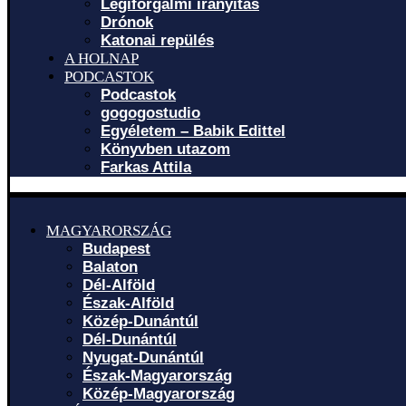
Légiforgalmi irányítás
Drónok
Katonai repülés
A HOLNAP
PODCASTOK
Podcastok
gogogostudio
Egyéletem – Babik Edittel
Könyvben utazom
Farkas Attila
MAGYARORSZÁG
Budapest
Balaton
Dél-Alföld
Észak-Alföld
Közép-Dunántúl
Dél-Dunántúl
Nyugat-Dunántúl
Észak-Magyarország
Közép-Magyarország