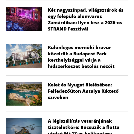
Két nagyszínpad, világsztárok és
egy felépülő álomváros
Zamárdiban: Ilyen lesz a 2026-os
STRAND Fesztivál
Különleges mérnöki bravúr
közelről: a Budapest Park
kerthelyiséggel várja a
hídszerkeszet betolás nézőit
Kelet és Nyugat ölelésében:
Felfedezőúton Antalya lüktető
szívében
A légiszállítás veteránjának
tiszteletköre: Búcsúzik a flotta
utolsó Mi-17-es helikoptere