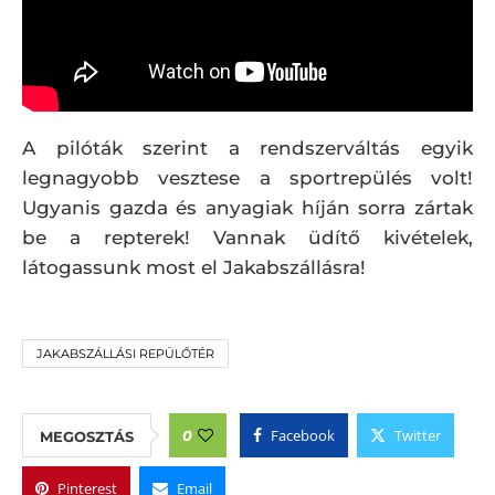
A pilóták szerint a rendszerváltás egyik
legnagyobb vesztese a sportrepülés volt!
Ugyanis gazda és anyagiak híján sorra zártak
be a repterek! Vannak üdítő kivételek,
látogassunk most el Jakabszállásra!
JAKABSZÁLLÁSI REPÜLŐTÉR
Facebook
Twitter
0
MEGOSZTÁS
Pinterest
Email