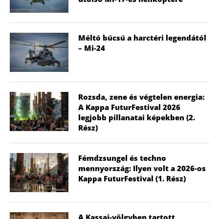
Méltó búcsú a harctéri legendától
– Mi-24
Rozsda, zene és végtelen energia:
A Kappa FuturFestival 2026
legjobb pillanatai képekben (2.
Rész)
Fémdzsungel és techno
mennyország: Ilyen volt a 2026-os
Kappa FuturFestival (1. Rész)
A Kassai-völgyben tartott