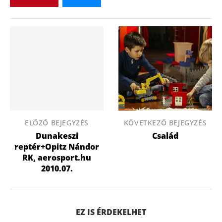
ELŐZŐ BEJEGYZÉS
KÖVETKEZŐ BEJEGYZÉS
Dunakeszi
Család
reptér+Opitz Nándor
RK, aerosport.hu
2010.07.
EZ IS ÉRDEKELHET