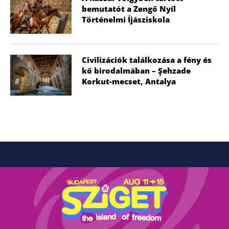
bemutatót a Zengő Nyíl
Történelmi Íjásziskola
Civilizációk találkozása a fény és
kő birodalmában – Şehzade
Korkut-mecset, Antalya