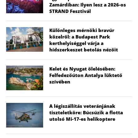
Zamárdiban: Ilyen lesz a 2026-os
STRAND Fesztivál
Különleges mérnöki bravúr
közelről: a Budapest Park
kerthelyiséggel várja a
hídszerkeszet betolás nézőit
Kelet és Nyugat ölelésében:
Felfedezőúton Antalya lüktető
szívében
A légiszállítás veteránjának
tiszteletköre: Búcsúzik a flotta
utolsó Mi-17-es helikoptere