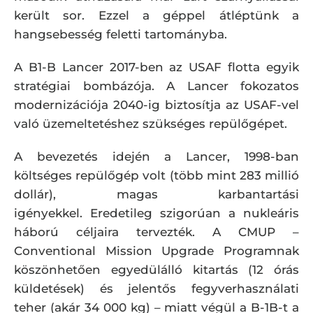
került sor. Ezzel a géppel átléptünk a
hangsebesség feletti tartományba.
A B1-B Lancer 2017-ben az USAF flotta egyik
stratégiai bombázója. A Lancer fokozatos
modernizációja 2040-ig biztosítja az USAF-vel
való üzemeltetéshez szükséges repülőgépet.
A bevezetés idején a Lancer, 1998-ban
költséges repülőgép volt (több mint 283 millió
dollár), magas karbantartási
igényekkel. Eredetileg szigorúan a nukleáris
háború céljaira tervezték. A CMUP –
Conventional Mission Upgrade Programnak
köszönhetően egyedülálló kitartás (12 órás
küldetések) és jelentős fegyverhasználati
teher (akár 34 000 kg) – miatt végül a B-1B-t a