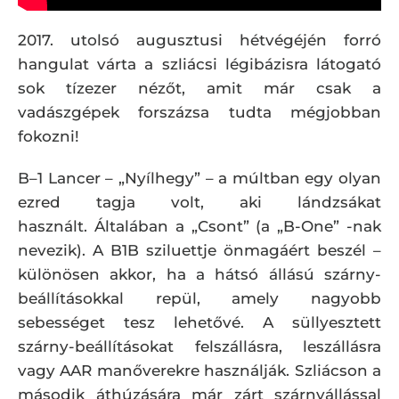
2017. utolsó augusztusi hétvégéjén forró
hangulat várta a szliácsi légibázisra látogató
sok tízezer nézőt, amit már csak a
vadászgépek forszázsa tudta mégjobban
fokozni!
B–1 Lancer – „Nyílhegy” – a múltban egy olyan
ezred tagja volt, aki lándzsákat
használt. Általában a „Csont” (a „B-One” -nak
nevezik). A B1B sziluettje önmagáért beszél –
különösen akkor, ha a hátsó állású szárny-
beállításokkal repül, amely nagyobb
sebességet tesz lehetővé. A süllyesztett
szárny-beállításokat felszállásra, leszállásra
vagy AAR manőverekre használják. Szliácson a
második áthúzására már zárt szárnyállással