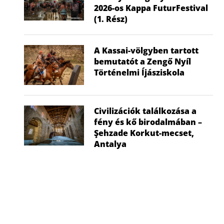
2026-os Kappa FuturFestival
(1. Rész)
A Kassai-völgyben tartott
bemutatót a Zengő Nyíl
Történelmi Íjásziskola
Civilizációk találkozása a
fény és kő birodalmában –
Şehzade Korkut-mecset,
Antalya