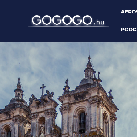
AERO
PODC