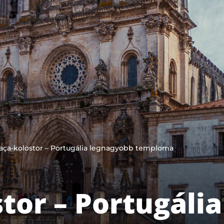
aça-kolostor – Portugália legnagyobb temploma
tor – Portugáli