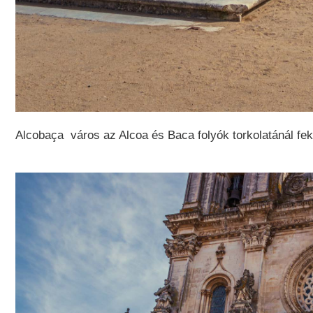
Alcobaça város az Alcoa és Baca folyók torkolatánál fek