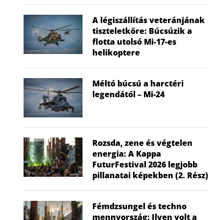
A légiszállítás veteránjának
tiszteletköre: Búcsúzik a
flotta utolsó Mi-17-es
helikoptere
Méltó búcsú a harctéri
legendától – Mi-24
Rozsda, zene és végtelen
energia: A Kappa
FuturFestival 2026 legjobb
pillanatai képekben (2. Rész)
Fémdzsungel és techno
mennyország: Ilyen volt a