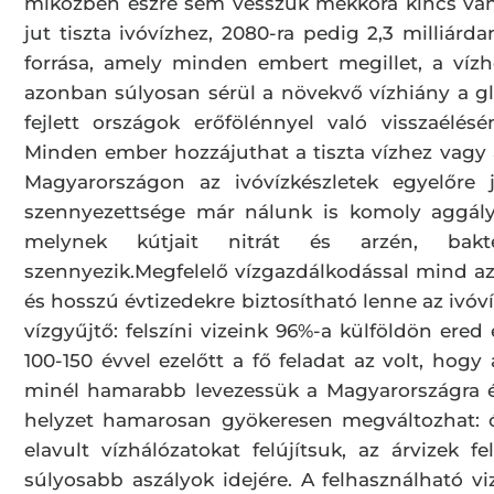
miközben észre sem vesszük mekkora kincs van
jut tiszta ivóvízhez, 2080-ra pedig 2,3 milliárd
forrása, amely minden embert megillet, a vízh
azonban súlyosan sérül a növekvő vízhiány a g
fejlett országok erőfölénnyel való visszaélé
Minden ember hozzájuthat a tiszta vízhez vagy a
Magyarországon az ivóvízkészletek egyelőre
szennyezettsége már nálunk is komoly aggályo
melynek kútjait nitrát és arzén, bakt
szennyezik.Megfelelő vízgazdálkodással mind az
és hosszú évtizedekre biztosítható lenne az ivó
vízgyűjtő: felszíni vizeink 96%-a külföldön ered
100-150 évvel ezelőtt a fő feladat az volt, hogy
minél hamarabb levezessük a Magyarországra ér
helyzet hamarosan gyökeresen megváltozhat: ó
elavult vízhálózatokat felújítsuk, az árvizek 
súlyosabb aszályok idejére. A felhasználható