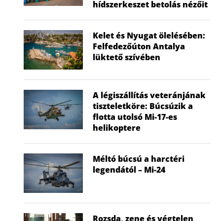
hídszerkeszet betolás nézőit
Kelet és Nyugat ölelésében:
Felfedezőúton Antalya
lüktető szívében
A légiszállítás veteránjának
tiszteletköre: Búcsúzik a
flotta utolsó Mi-17-es
helikoptere
Méltó búcsú a harctéri
legendától – Mi-24
Rozsda, zene és végtelen