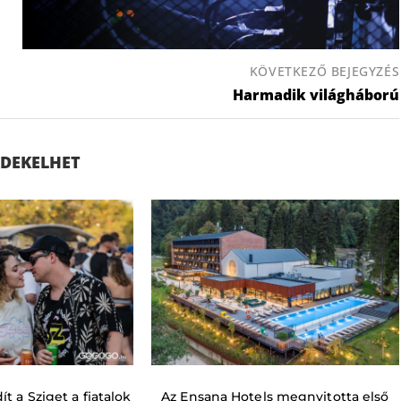
KÖVETKEZŐ BEJEGYZÉS
Harmadik világháború
ÉRDEKELHET
t a Sziget a fiatalok
Az Ensana Hotels megnyitotta első