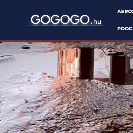
AERO
PODC