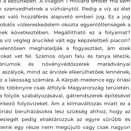
 a kezünkben. A világon 1 milliárd ember ma sem
an szenvedhetnek a vízhiánytól. Pedig a víz az élet
ez való hozzáférés alapvető emberi jog. Ez a jog
lobális vízkereskedelem okozta egyenlőtlenségek a
sének következtében. Megállítható ez a folyamat?
 víz végleg árucikké vált egy képzeletbeli piacon?
 jelentősen meghaladják a fogyasztást, ám ezek
kat vet fel. Számos olyan falu és tanya létezik,
ériumok és növényvédőszerek maradványai
 aszályok, mind az árvizek elkerülhetőek lennének,
víz a lakosság számára. A Kárpát-medence egy óriási
 és többnyire csak átfolyik Magyarország területén.
 a folyók szabályozásával, gátrendszerek építésével
kező folyóvizeket. Ám a klímaváltozás miatt ez a
riási beruházásokra lesz szükség ahhoz, hogy az
feleslegét pedig elraktározzuk az egyre sűrűbb és
 vizeink egy része nem megújuló vagy csak nagyon