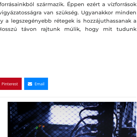
zforrásainkból származik. Éppen ezért a vízforrások
lővigyázatosságra van szükség. Ugyanakkor minden
ogy a legszegényebb rétegek is hozzájuthassanak a
. Hosszú távon rajtunk múlik, hogy mit tudunk
Pinterest
Email