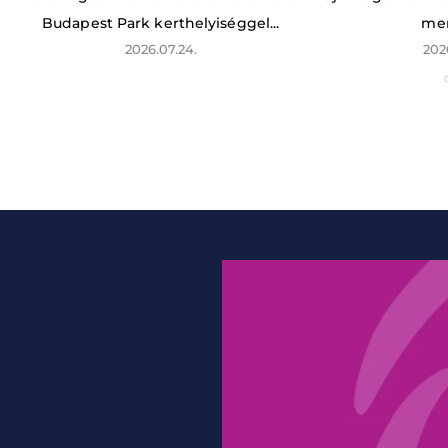
Budapest Park kerthelyiséggel...
men
2026.07.24.
202