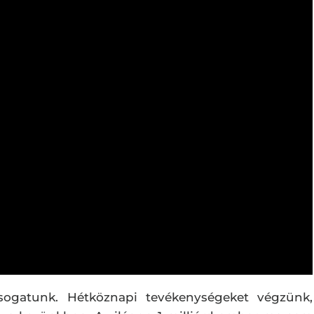
osogatunk. Hétköznapi tevékenységeket végzünk,