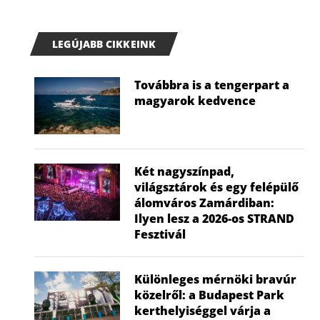
LEGÚJABB CIKKEINK
Továbbra is a tengerpart a
magyarok kedvence
Két nagyszínpad,
világsztárok és egy felépülő
álomváros Zamárdiban:
Ilyen lesz a 2026-os STRAND
Fesztivál
Különleges mérnöki bravúr
közelről: a Budapest Park
kerthelyiséggel várja a