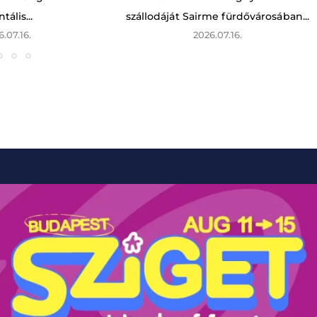
tális...
szállodáját Sairme fürdővárosában...
6.07.16.
2026.07.16.