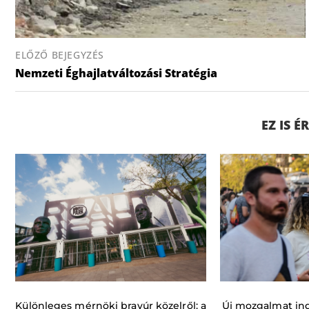
ELŐZŐ BEJEGYZÉS
Nemzeti Éghajlatváltozási Stratégia
EZ IS 
Különleges mérnöki bravúr közelről: a
Új mozgalmat indí