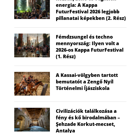
energia: A Kappa
FuturFestival 2026 legjobb
pillanatai képekben (2. Rész)
Fémdzsungel és techno
mennyország: Ilyen volt a
2026-os Kappa FuturFestival
(1. Rész)
A Kassai-völgyben tartott
bemutatót a Zengő Nyíl
Történelmi Íjásziskola
Civilizációk találkozása a
fény és kő birodalmában –
Şehzade Korkut-mecset,
Antalya
Nem a gyerek tehet róla, mégis ő
Visszatér a f