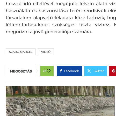
hosszú idő elteltével megújuló felszín alatti ví
használata és hasznosítása terén rendkívüli e
társadalom alapvető feladata közé tartozik, h
létfenntartásukhoz szükséges tiszta vízhez
megőrízni a jövő generációja számára.
SZABÓ MARCEL
VIDEÓ
Facebook
Twitter
0
MEGOSZTÁS