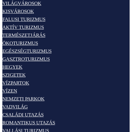
VILÁGVÁROSOK
KISVÁROSOK
FALUSI TURIZMUS
AKTÍV TURIZMUS
TERMÉSZETJÁRÁS
ÖKOTURIZMUS
EGÉSZSÉGTURIZMUS
GASZTROTURIZMUS
HEGYEK
SZIGETEK
VÍZPARTOK
VÍZEN
NEMZETI PARKOK
VADVILÁG
CSALÁDI UTAZÁS
ROMANTIKUS UTAZÁS
VALLÁSI TURIZMUS