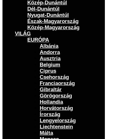
Közép-Dunántúl
Dél-Dunántúl
Nyugat-Dunántúl
Észak-Magyarország
Közép-Magyarország
VILÁG
EURÓPA
Albánia
Andorra
Ausztria
Belgium
Ciprus
Csehország
Franciaország
Gibraltár
Görögország
Hollandia
Horvátország
Írország
Lengyelország
Liechtenstein
Málta