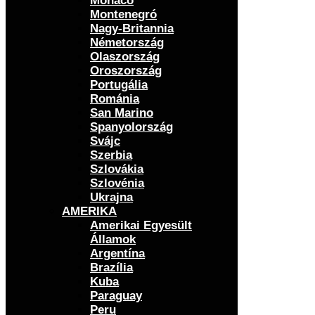
Monaco
Montenegró
Nagy-Britannia
Németország
Olaszország
Oroszország
Portugália
Románia
San Marino
Spanyolország
Svájc
Szerbia
Szlovákia
Szlovénia
Ukrajna
AMERIKA
Amerikai Egyesült
Államok
Argentína
Brazília
Kuba
Paraguay
Peru