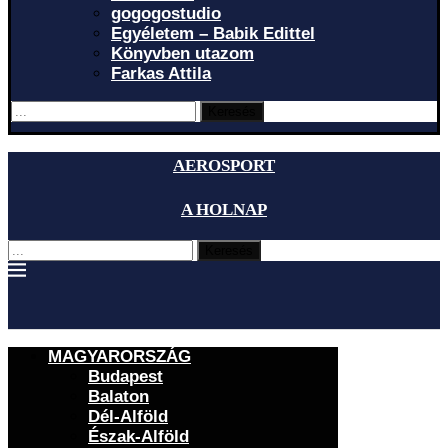
gogogostudio
Egyéletem – Babik Edittel
Könyvben utazom
Farkas Attila
Keresés
AEROSPORT
A HOLNAP
Keresés
MAGYARORSZÁG
Budapest
Balaton
Dél-Alföld
Észak-Alföld