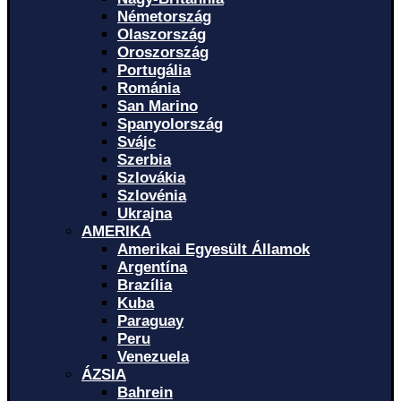
Németország
Olaszország
Oroszország
Portugália
Románia
San Marino
Spanyolország
Svájc
Szerbia
Szlovákia
Szlovénia
Ukrajna
AMERIKA
Amerikai Egyesült Államok
Argentína
Brazília
Kuba
Paraguay
Peru
Venezuela
ÁZSIA
Bahrein