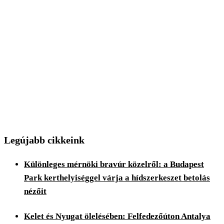
Legújabb cikkeink
Különleges mérnöki bravúr közelről: a Budapest
Park kerthelyiséggel várja a hídszerkeszet betolás
nézőit
Kelet és Nyugat ölelésében: Felfedezőúton Antalya