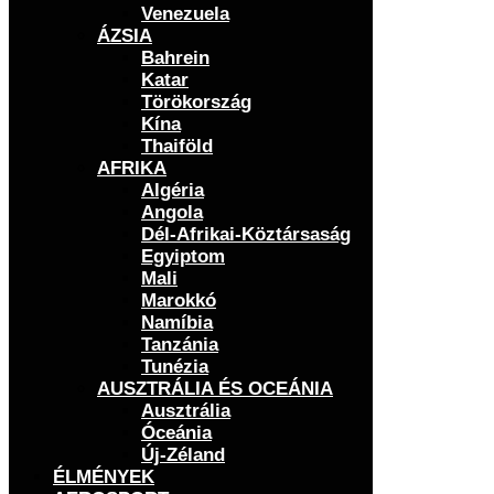
Venezuela
ÁZSIA
Bahrein
Katar
Törökország
Kína
Thaiföld
AFRIKA
Algéria
Angola
Dél-Afrikai-Köztársaság
Egyiptom
Mali
Marokkó
Namíbia
Tanzánia
Tunézia
AUSZTRÁLIA ÉS OCEÁNIA
Ausztrália
Óceánia
Új-Zéland
ÉLMÉNYEK