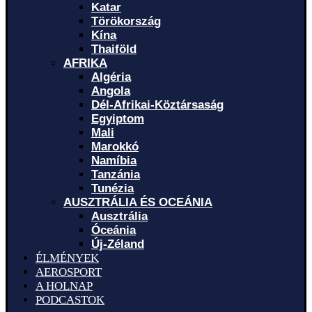
Katar
Törökország
Kína
Thaiföld
AFRIKA
Algéria
Angola
Dél-Afrikai-Köztársaság
Egyiptom
Mali
Marokkó
Namíbia
Tanzánia
Tunézia
AUSZTRÁLIA ÉS OCEÁNIA
Ausztrália
Óceánia
Új-Zéland
ÉLMÉNYEK
AEROSPORT
A HOLNAP
PODCASTOK