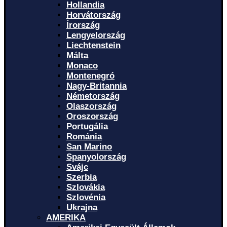
Hollandia
Horvátország
Írország
Lengyelország
Liechtenstein
Málta
Monaco
Montenegró
Nagy-Britannia
Németország
Olaszország
Oroszország
Portugália
Románia
San Marino
Spanyolország
Svájc
Szerbia
Szlovákia
Szlovénia
Ukrajna
AMERIKA