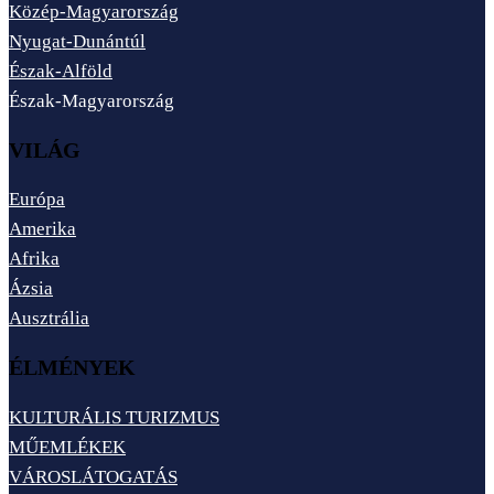
Közép-Magyarország
Nyugat-Dunántúl
Észak-Alföld
Észak-Magyarország
VILÁG
Európa
Amerika
Afrika
Ázsia
Ausztrália
ÉLMÉNYEK
KULTURÁLIS TURIZMUS
MŰEMLÉKEK
VÁROSLÁTOGATÁS