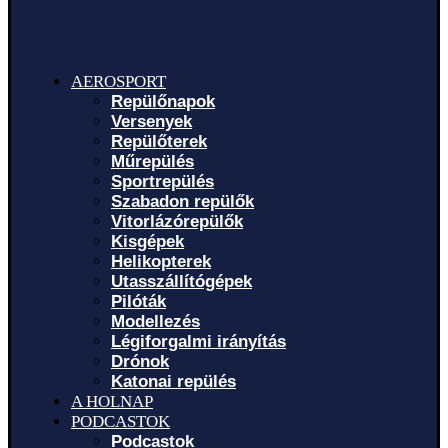
AEROSPORT
Repülőnapok
Versenyek
Repülőterek
Műrepülés
Sportrepülés
Szabadon repülők
Vitorlázórepülők
Kisgépek
Helikopterek
Utasszállítógépek
Pilóták
Modellezés
Légiforgalmi irányítás
Drónok
Katonai repülés
A HOLNAP
PODCASTOK
Podcastok