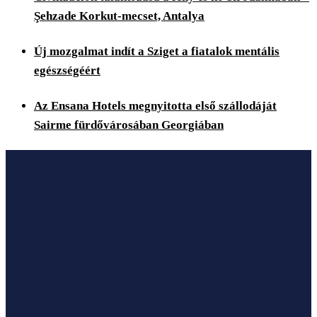
Şehzade Korkut-mecset, Antalya
Új mozgalmat indít a Sziget a fiatalok mentális
egészségéért
Az Ensana Hotels megnyitotta első szállodáját
Sairme fürdővárosában Georgiában