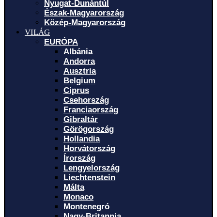
Nyugat-Dunántúl
Észak-Magyarország
Közép-Magyarország
VILÁG
EURÓPA
Albánia
Andorra
Ausztria
Belgium
Ciprus
Csehország
Franciaország
Gibraltár
Görögország
Hollandia
Horvátország
Írország
Lengyelország
Liechtenstein
Málta
Monaco
Montenegró
Nagy-Britannia