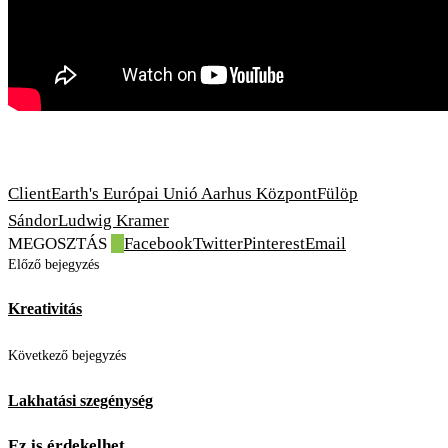
ClientEarth's Európai Unió Aarhus Központ
Fülöp
Sándor
Ludwig Kramer
MEGOSZTÁS
0
Facebook
Twitter
Pinterest
Email
Előző bejegyzés
Kreativitás
Következő bejegyzés
Lakhatási szegénység
Ez is érdekelhet