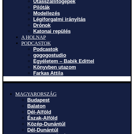
Utasszállítógépek
Pilóták
Modellezés
Légiforgalmi irányítás
Drónok
Katonai repülés
A HOLNAP
PODCASTOK
Podcastok
gogogostudio
Egyéletem – Babik Edittel
Könyvben utazom
Farkas Attila
MAGYARORSZÁG
Budapest
Balaton
Dél-Alföld
Észak-Alföld
Közép-Dunántúl
Dél-Dunántúl