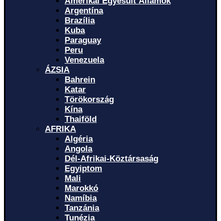
Amerikai Egyesült Államok
Argentína
Brazília
Kuba
Paraguay
Peru
Venezuela
ÁZSIA
Bahrein
Katar
Törökország
Kína
Thaiföld
AFRIKA
Algéria
Angola
Dél-Afrikai-Köztársaság
Egyiptom
Mali
Marokkó
Namíbia
Tanzánia
Tunézia