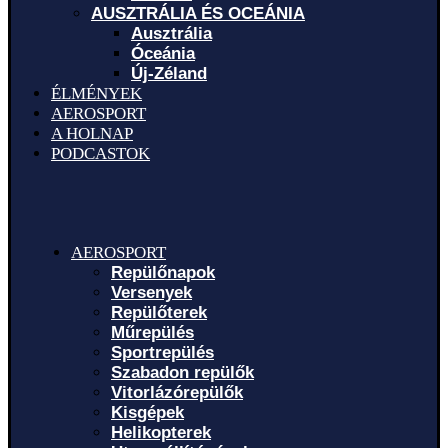
AUSZTRÁLIA ÉS OCEÁNIA
Ausztrália
Óceánia
Új-Zéland
ÉLMÉNYEK
AEROSPORT
A HOLNAP
PODCASTOK
AEROSPORT
Repülőnapok
Versenyek
Repülőterek
Műrepülés
Sportrepülés
Szabadon repülők
Vitorlázórepülők
Kisgépek
Helikopterek