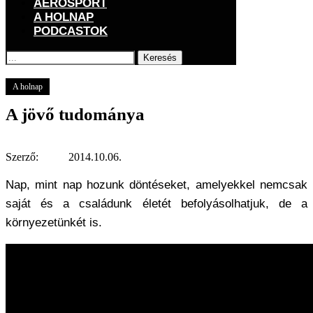
AEROSPORT
A HOLNAP
PODCASTOK
Keresés
Főoldal
A holnap
A jövő tudománya
A holnap
A jövő tudománya
Szerző:
2014.10.06.
Nap, mint nap hozunk döntéseket, amelyekkel nemcsak
saját és a családunk életét befolyásolhatjuk, de a
környezetünkét is.