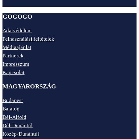
GOGOGO
Adatvédelem
Felhasználási feltételek
Médiaajánlat
Partnerek
Impresszum
Kapcsolat
MAGYARORSZÁG
Budapest
Balaton
Dél-Alföld
Dél-Dunántúl
Közép-Dunántúl