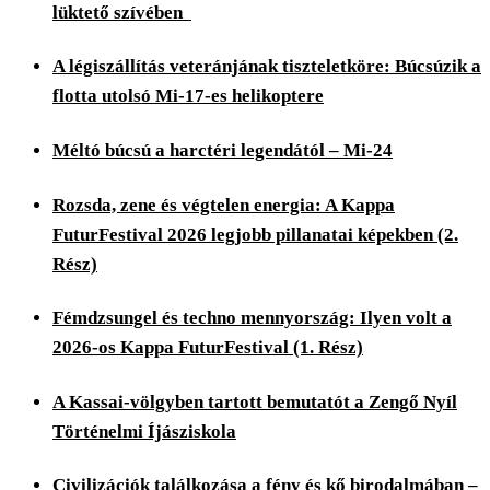
lüktető szívében
A légiszállítás veteránjának tiszteletköre: Búcsúzik a
flotta utolsó Mi-17-es helikoptere
Méltó búcsú a harctéri legendától – Mi-24
Rozsda, zene és végtelen energia: A Kappa
FuturFestival 2026 legjobb pillanatai képekben (2.
Rész)
Fémdzsungel és techno mennyország: Ilyen volt a
2026-os Kappa FuturFestival (1. Rész)
A Kassai-völgyben tartott bemutatót a Zengő Nyíl
Történelmi Íjásziskola
Civilizációk találkozása a fény és kő birodalmában –