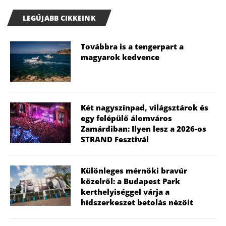
LEGÚJABB CIKKEINK
Továbbra is a tengerpart a
magyarok kedvence
Két nagyszínpad, világsztárok és
egy felépülő álomváros
Zamárdiban: Ilyen lesz a 2026-os
STRAND Fesztivál
Különleges mérnöki bravúr
közelről: a Budapest Park
kerthelyiséggel várja a
hídszerkeszet betolás nézőit