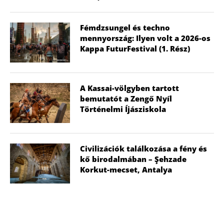
Fémdzsungel és techno
mennyország: Ilyen volt a 2026-os
Kappa FuturFestival (1. Rész)
A Kassai-völgyben tartott
bemutatót a Zengő Nyíl
Történelmi Íjásziskola
Civilizációk találkozása a fény és
kő birodalmában – Şehzade
Korkut-mecset, Antalya