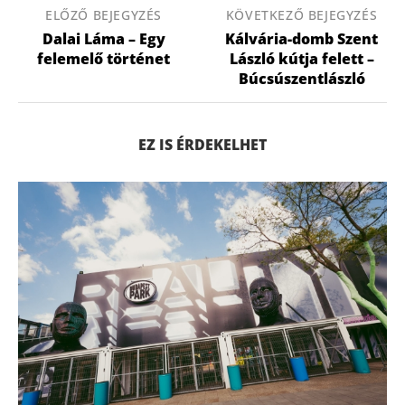
ELŐZŐ BEJEGYZÉS
KÖVETKEZŐ BEJEGYZÉS
Dalai Láma – Egy
Kálvária-domb Szent
felemelő történet
László kútja felett –
Búcsúszentlászló
EZ IS ÉRDEKELHET