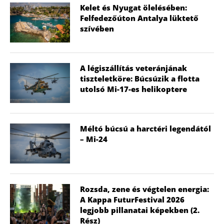
Kelet és Nyugat ölelésében:
Felfedezőúton Antalya lüktető
szívében
A légiszállítás veteránjának
tiszteletköre: Búcsúzik a flotta
utolsó Mi-17-es helikoptere
Méltó búcsú a harctéri legendától
– Mi-24
Rozsda, zene és végtelen energia:
A Kappa FuturFestival 2026
legjobb pillanatai képekben (2.
Rész)