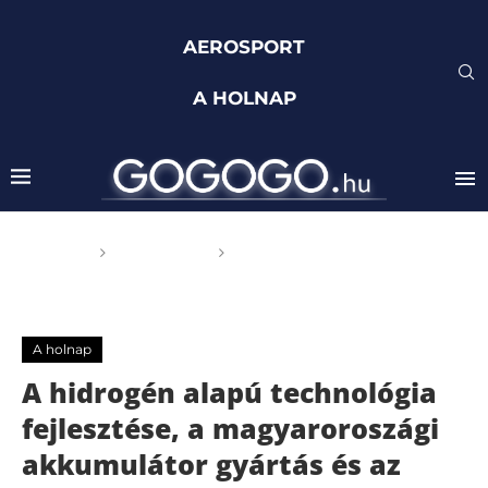
AEROSPORT
A HOLNAP
Főoldal
A holnap
A hidrogén alapú
technológia fejlesztése, a magyaroroszági akkumulátor
gyártás és az ipari robotizáció
A holnap
A hidrogén alapú technológia
fejlesztése, a magyaroroszági
akkumulátor gyártás és az