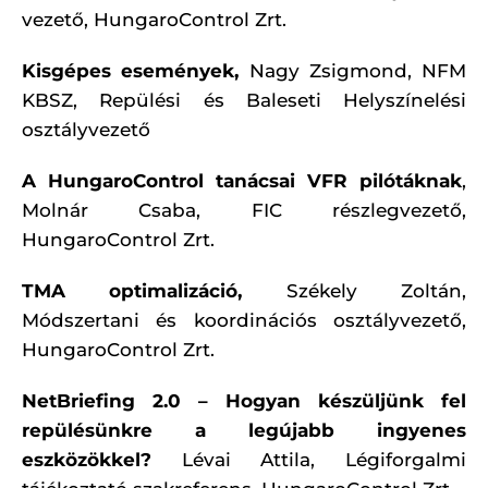
vezető, HungaroControl Zrt.
Kisgépes események,
Nagy Zsigmond, NFM
KBSZ, Repülési és Baleseti Helyszínelési
osztályvezető
A HungaroControl tanácsai VFR pilótáknak
,
Molnár Csaba, FIC részlegvezető,
HungaroControl Zrt.
TMA optimalizáció,
Székely Zoltán,
Módszertani és koordinációs osztályvezető,
HungaroControl Zrt.
NetBriefing 2.0 – Hogyan készüljünk fel
repülésünkre a legújabb ingyenes
eszközökkel?
Lévai Attila, Légiforgalmi