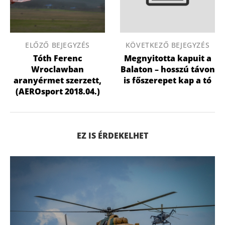
ELŐZŐ BEJEGYZÉS
KÖVETKEZŐ BEJEGYZÉS
Tóth Ferenc
Megnyitotta kapuit a
Wroclawban
Balaton – hosszú távon
aranyérmet szerzett,
is főszerepet kap a tó
(AEROsport 2018.04.)
EZ IS ÉRDEKELHET