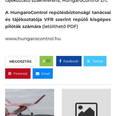
tájékoztató szakreferens, HungaroControl Zrt.
A HungaroControl repülésbiztonsági tanácsai
és tájékoztatója VFR szerint repülő kisgépes
pilóták számára
(letölthető PDF)
www.hungarocontrol.hu
Facebook
Twitter
0
MEGOSZTÁS
Pinterest
Email