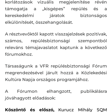
korlátozások vizuális megjelenítése révén
támogatja a „kisgépes” repülés és a
kereskedelmi járatok biztonságos
elkülönítését, összehangolását.
A résztvevőktől kapott visszajelzések pozitívak,
számos, repülésbiztonsági szempontból
releváns témajavaslatot kaptunk a következő
fórumokhoz.
Társaságunk a VFR repülésbiztonsági Fórum
megrendezésével járult hozzá a Közlekedési
Kultúra Napja országos programjához.
A Fórumon elhangzott, publikálásra
jóváhagyott előadások:
Köszöntő és előszó,
Kurucz Mihály SQM