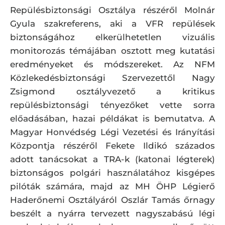
Repülésbiztonsági Osztálya részéről Molnár
Gyula szakreferens, aki a VFR repülések
biztonságához elkerülhetetlen vizuális
monitorozás témájában osztott meg kutatási
eredményeket és módszereket. Az NFM
Közlekedésbiztonsági Szervezettől Nagy
Zsigmond osztályvezető a kritikus
repülésbiztonsági tényezőket vette sorra
előadásában, hazai példákat is bemutatva. A
Magyar Honvédség Légi Vezetési és Irányítási
Központja részéről Fekete Ildikó százados
adott tanácsokat a TRA-k (katonai légterek)
biztonságos polgári használatához kisgépes
pilóták számára, majd az MH ÖHP Légierő
Haderőnemi Osztályáról Oszlár Tamás őrnagy
beszélt a nyárra tervezett nagyszabású légi