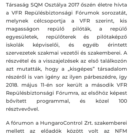
Társaság SQM Osztálya 2017 őszén életre hívta
a VFR Repülésbiztonsági Fórumok sorozatát,
melynek célcsoportja a VFR szerint, kis
magasságon repülő pilóták, a repülő
egyesületek, repülőterek és pilótaképző
iskolák képviselői, és egyéb érintett
szervezetek szakmai vezetői és szakemberei. A
részvétel és a visszajelzések az első találkozón
azt mutatták, hogy a „kisgépes” társadalom
részéről is van igény az ilyen párbeszédre, így
2018. május 11-én sor került a második VFR
Repülésbiztonsági Fórumra, az elsőhöz képest
bővített programmal, és közel 100
résztvevővel.
A fórumon a HungaroControl Zrt. szakemberei
mellett az előadók között volt az NFM