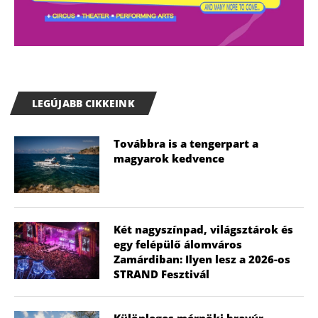
LEGÚJABB CIKKEINK
Továbbra is a tengerpart a
magyarok kedvence
Két nagyszínpad, világsztárok és
egy felépülő álomváros
Zamárdiban: Ilyen lesz a 2026-os
STRAND Fesztivál