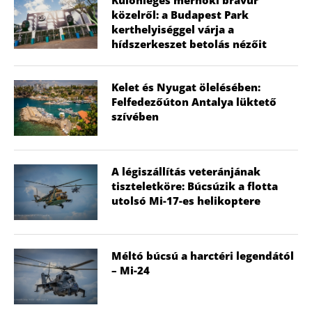
Különleges mérnöki bravúr
közelről: a Budapest Park
kerthelyiséggel várja a
hídszerkeszet betolás nézőit
Kelet és Nyugat ölelésében:
Felfedezőúton Antalya lüktető
szívében
A légiszállítás veteránjának
tiszteletköre: Búcsúzik a flotta
utolsó Mi-17-es helikoptere
Méltó búcsú a harctéri legendától
– Mi-24