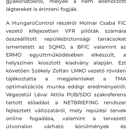
gyakorlatokról, melyek a nem ellenőrzött
légtereket is érinteni fogják.
A HungaroControl részéről Molnár Csaba FIC
vezető kifejezetten VFR pilóták számára
összeállított repülésbiztonsági tanácsokat
ismertetett az SQMO, a BFIC valamint az
ERMO együttműködésében elkészült, a
helyszínen kiosztott kiadvány alapján. Ezt
követően Székely Zoltán LMKO vezető röviden
tájékoztatta a megjelenteket a TMA
optimalizációs munka eddigi eredményeiről.
Végezetül Lévai Attila PUB/SDO szakreferens
tartott előadást a NETBRIEFING rendszer
fejlesztett változatáról, mely repülési tervek
online fogadása, valamint a tervezett
útvonalon várható körülmények és