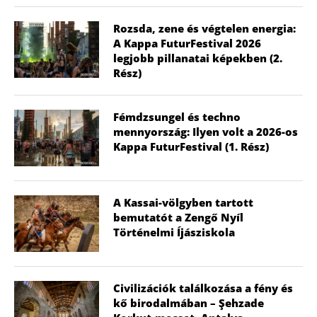
Rozsda, zene és végtelen energia:
A Kappa FuturFestival 2026
legjobb pillanatai képekben (2.
Rész)
Fémdzsungel és techno
mennyország: Ilyen volt a 2026-os
Kappa FuturFestival (1. Rész)
A Kassai-völgyben tartott
bemutatót a Zengő Nyíl
Történelmi Íjásziskola
Civilizációk találkozása a fény és
kő birodalmában – Şehzade