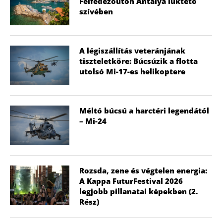
Felfedezőúton Antalya lüktető
szívében
A légiszállítás veteránjának
tiszteletköre: Búcsúzik a flotta
utolsó Mi-17-es helikoptere
Méltó búcsú a harctéri legendától
– Mi-24
Rozsda, zene és végtelen energia:
A Kappa FuturFestival 2026
legjobb pillanatai képekben (2.
Rész)