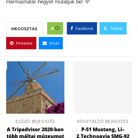
Hármashatár-hegyet mutatjuk be! 🦅
Facebook
Twitter
0
MEGOSZTÁS
Pinterest
Email
ELŐZŐ BEJEGYZÉS
KÖVETKEZŐ BEJEGYZÉS
A Tripadvisor 2020-ban
P-51 Mustang, Li–
több máltai múzeumot
2,Technoavia SMG-92