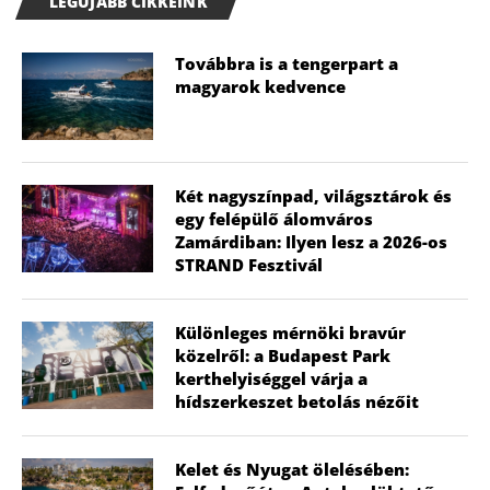
LEGÚJABB CIKKEINK
Továbbra is a tengerpart a
magyarok kedvence
Két nagyszínpad, világsztárok és
egy felépülő álomváros
Zamárdiban: Ilyen lesz a 2026-os
STRAND Fesztivál
Különleges mérnöki bravúr
közelről: a Budapest Park
kerthelyiséggel várja a
hídszerkeszet betolás nézőit
Kelet és Nyugat ölelésében: