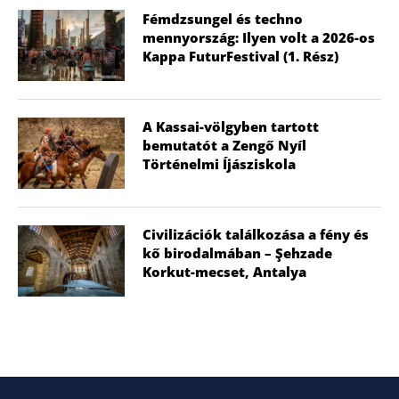
Fémdzsungel és techno
mennyország: Ilyen volt a 2026-os
Kappa FuturFestival (1. Rész)
A Kassai-völgyben tartott
bemutatót a Zengő Nyíl
Történelmi Íjásziskola
Civilizációk találkozása a fény és
kő birodalmában – Şehzade
Korkut-mecset, Antalya