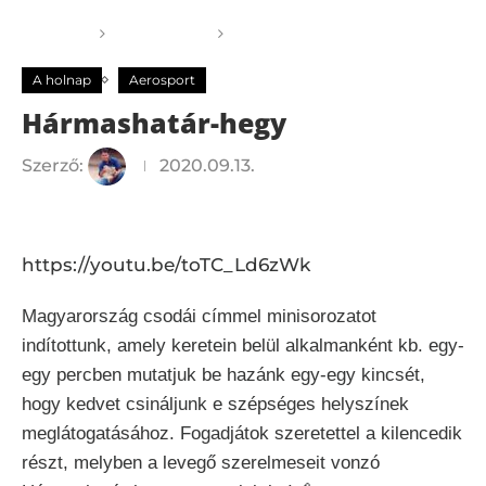
Főoldal
A holnap
Hármashatár-hegy
A holnap
Aerosport
Hármashatár-hegy
Szerző:
2020.09.13.
https://youtu.be/toTC_Ld6zWk
Magyarország csodái címmel minisorozatot
indítottunk, amely keretein belül alkalmanként kb. egy-
egy percben mutatjuk be hazánk egy-egy kincsét,
hogy kedvet csináljunk e szépséges helyszínek
meglátogatásához. Fogadjátok szeretettel a kilencedik
részt, melyben a levegő szerelmeseit vonzó