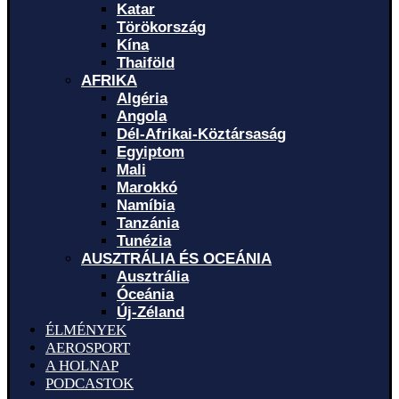
Katar
Törökország
Kína
Thaiföld
AFRIKA
Algéria
Angola
Dél-Afrikai-Köztársaság
Egyiptom
Mali
Marokkó
Namíbia
Tanzánia
Tunézia
AUSZTRÁLIA ÉS OCEÁNIA
Ausztrália
Óceánia
Új-Zéland
ÉLMÉNYEK
AEROSPORT
A HOLNAP
PODCASTOK