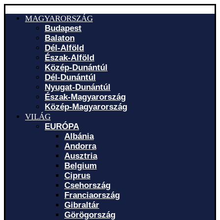
MAGYARORSZÁG
Budapest
Balaton
Dél-Alföld
Észak-Alföld
Közép-Dunántúl
Dél-Dunántúl
Nyugat-Dunántúl
Észak-Magyarország
Közép-Magyarország
VILÁG
EURÓPA
Albánia
Andorra
Ausztria
Belgium
Ciprus
Csehország
Franciaország
Gibraltár
Görögország