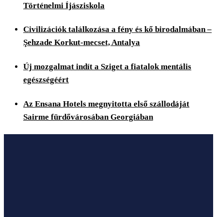
Történelmi Íjásziskola
Civilizációk találkozása a fény és kő birodalmában –
Şehzade Korkut-mecset, Antalya
Új mozgalmat indít a Sziget a fiatalok mentális
egészségéért
Az Ensana Hotels megnyitotta első szállodáját
Sairme fürdővárosában Georgiában