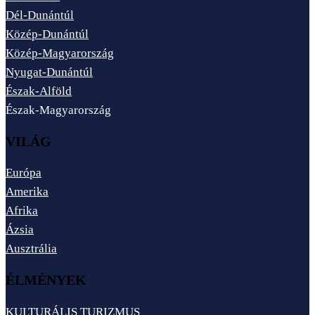
Dél-Dunántúl
Közép-Dunántúl
Közép-Magyarország
Nyugat-Dunántúl
Észak-Alföld
Észak-Magyarország
VILÁG
Európa
Amerika
Afrika
Ázsia
Ausztrália
ÉLMÉNYEK
KULTURÁLIS TURIZMUS