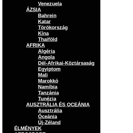
Venezuela
ÁZSIA
Bahrein
Katar
Törökország
Kína
Thaiföld
AFRIKA
Algéria
Angola
Dél-Afrikai-Köztársaság
Egyiptom
Mali
Marokkó
Namíbia
Tanzánia
Tunézia
AUSZTRÁLIA ÉS OCEÁNIA
Ausztrália
Óceánia
Új-Zéland
ÉLMÉNYEK