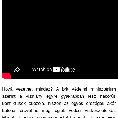
Hová vezethet mindez? A brit védelmi minisztérium
szerint a vízhiány egyre gyakrabban lesz háborús
konfliktusok okozója, hiszen az egyes országok akár
katonai erővel is meg fogják védeni vízkészleteiket.
Mások tömeges népvándorlástól tartanak: a vízhiányos