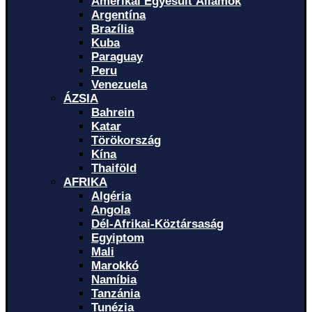
Amerikai Egyesült Államok
Argentína
Brazília
Kuba
Paraguay
Peru
Venezuela
ÁZSIA
Bahrein
Katar
Törökország
Kína
Thaiföld
AFRIKA
Algéria
Angola
Dél-Afrikai-Köztársaság
Egyiptom
Mali
Marokkó
Namíbia
Tanzánia
Tunézia