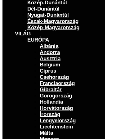
Közép-Dunántúl
Dél-Dunántúl
Nyugat-Dunántúl
Észak-Magyarország
Közép-Magyarország
VILÁG
EURÓPA
Albánia
Andorra
Ausztria
Belgium
Ciprus
Csehország
Franciaország
Gibraltár
Görögország
Hollandia
Horvátország
Írország
Lengyelország
Liechtenstein
Málta