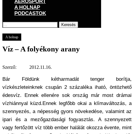
AEROSPORT
A HOLNAP
PODCASTOK
Keresés
Főoldal
A holnap
Víz – A folyékony arany
A holnap
Víz – A folyékony arany
Szerző:
2012.11.16.
Bár Földünk kétharmadát tenger borítja,
vízkészleteinknek csupán 2 százaléka iható, öntözhető
édesvíz. Ennek ellenére sok ország már most drámai
vízhiánnyal küzd.Ennek legfőbb okai a klímaváltozás, a
szennyezés, a népesség gyors növekedése, valamint az
ipari és a mezőgazdasági fogyasztás. A szennyezett
vagy fertőzött víz több ember halálát okozza évente, mint