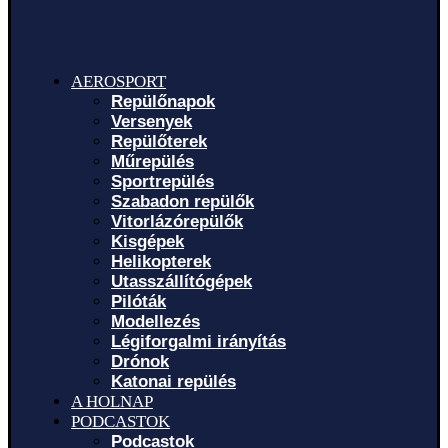
AEROSPORT
Repülőnapok
Versenyek
Repülőterek
Műrepülés
Sportrepülés
Szabadon repülők
Vitorlázórepülők
Kisgépek
Helikopterek
Utasszállítógépek
Pilóták
Modellezés
Légiforgalmi irányítás
Drónok
Katonai repülés
A HOLNAP
PODCASTOK
Podcastok