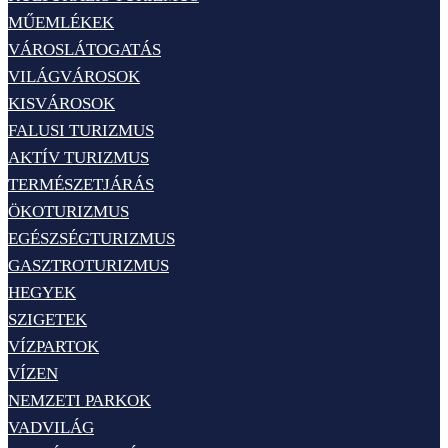
MŰEMLÉKEK
VÁROSLÁTOGATÁS
VILÁGVÁROSOK
KISVÁROSOK
FALUSI TURIZMUS
AKTÍV TURIZMUS
TERMÉSZETJÁRÁS
ÖKOTURIZMUS
EGÉSZSÉGTURIZMUS
GASZTROTURIZMUS
HEGYEK
SZIGETEK
VÍZPARTOK
VÍZEN
NEMZETI PARKOK
VADVILÁG