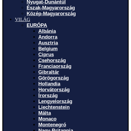
Nyugat-Dunántúl
Észak-Magyarország
Közép-Magyarország
VILÁG
EURÓPA
Albánia
Andorra
Ausztria
Belgium
Ciprus
Csehország
Franciaország
Gibraltár
Görögország
Hollandia
Horvátország
Írország
Lengyelország
Liechtenstein
Málta
Monaco
Montenegró
Nagy-Britannia