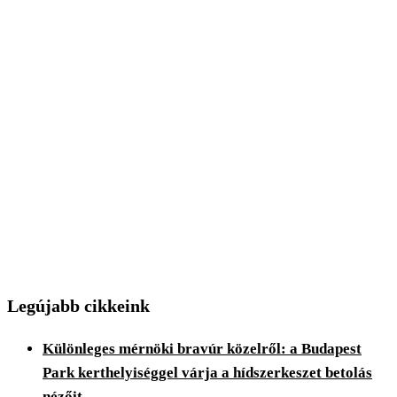
Legújabb cikkeink
Különleges mérnöki bravúr közelről: a Budapest
Park kerthelyiséggel várja a hídszerkeszet betolás
nézőit