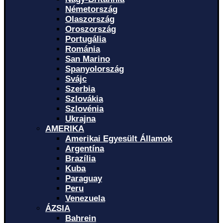
Németország
Olaszország
Oroszország
Portugália
Románia
San Marino
Spanyolország
Svájc
Szerbia
Szlovákia
Szlovénia
Ukrajna
AMERIKA
Amerikai Egyesült Államok
Argentína
Brazília
Kuba
Paraguay
Peru
Venezuela
ÁZSIA
Bahrein