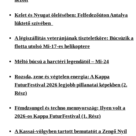
Kelet és Nyugat ölelésében: Felfedezőúton Antalya
lüktető szívében
A légiszállítás veteránjának tiszteletköre: Búcsúzik a
flotta utolsó Mi-17-es helikoptere
Méltó búcsú a harctéri legendától – Mi-24
Rozsda, zene és végtelen energia: A Kappa
FuturFestival 2026 legjobb pillanatai képekben (2.
Rész)
Fémdzsungel és techno mennyország: Ilyen volt a
2026-os Kappa FuturFestival (1. Rész)
A Kassai-völgyben tartott bemutatót a Zengő Nyíl