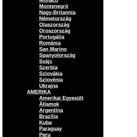
Monaco
Montenegró
Nagy-Britannia
Németország
Olaszország
Oroszország
Portugália
Románia
San Marino
Spanyolország
Svájc
Szerbia
Szlovákia
Szlovénia
Ukrajna
AMERIKA
Amerikai Egyesült
Államok
Argentína
Brazília
Kuba
Paraguay
Peru