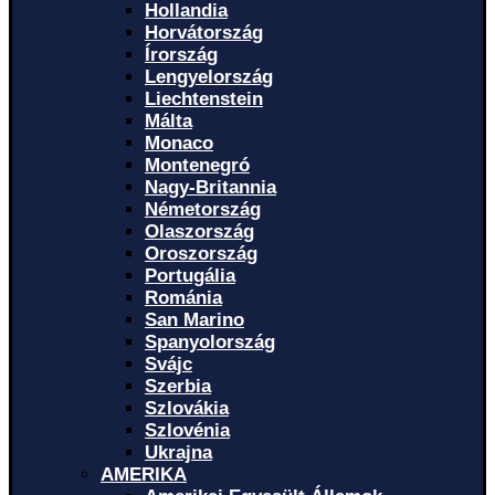
Hollandia
Horvátország
Írország
Lengyelország
Liechtenstein
Málta
Monaco
Montenegró
Nagy-Britannia
Németország
Olaszország
Oroszország
Portugália
Románia
San Marino
Spanyolország
Svájc
Szerbia
Szlovákia
Szlovénia
Ukrajna
AMERIKA