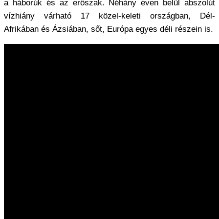
a háborúk és az erőszak. Néhány éven belül abszolút
vízhiány várható 17 közel-keleti országban, Dél-
Afrikában és Ázsiában, sőt, Európa egyes déli részein is.