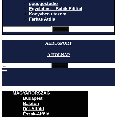
gogogostudio
Egyéletem – Babik Edittel
Könyvben utazom
Farkas Attila
Keresés
AEROSPORT
A HOLNAP
Keresés
MAGYARORSZÁG
Budapest
Balaton
Dél-Alföld
Észak-Alföld