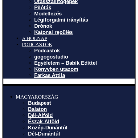
Utasszállítógépek
Pilóták
Modellezés
Légiforgalmi irányítás
Drónok
Katonai repülés
A HOLNAP
PODCASTOK
Podcastok
gogogostudio
Egyéletem – Babik Edittel
Könyvben utazom
Farkas Attila
MAGYARORSZÁG
Budapest
Balaton
Dél-Alföld
Észak-Alföld
Közép-Dunántúl
Dél-Dunántúl