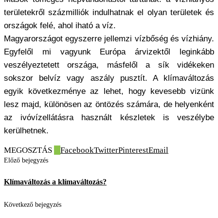
területekről százmilliók indulhatnak el olyan területek és
országok felé, ahol iható a víz.
Magyarországot egyszerre jellemzi vízbőség és vízhiány.
Egyfelől mi vagyunk Európa árvizektől leginkább
veszélyeztetett országa, másfelől a sík vidékeken
sokszor belvíz vagy aszály pusztít. A klímaváltozás
egyik következménye az lehet, hogy kevesebb vizünk
lesz majd, különösen az öntözés számára, de helyenként
az ivóvízellátásra használt készletek is veszélybe
kerülhetnek.
MEGOSZTÁS
0
Facebook
Twitter
Pinterest
Email
Előző bejegyzés
Klímaváltozás a klímaváltozás?
Következő bejegyzés