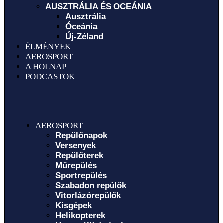
AUSZTRÁLIA ÉS OCEÁNIA
Ausztrália
Óceánia
Új-Zéland
ÉLMÉNYEK
AEROSPORT
A HOLNAP
PODCASTOK
AEROSPORT
Repülőnapok
Versenyek
Repülőterek
Műrepülés
Sportrepülés
Szabadon repülők
Vitorlázórepülők
Kisgépek
Helikopterek