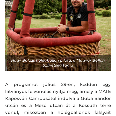
Nagy Balázs hőlégballon pilóta, a Magyar Ballon
Szövetség tagja
A programot július 29-én, kedden egy
látványos felvonulás nyitja meg, amely a MATE
Kaposvári Campusától indulva a Guba Sándor
utcán és a Mező utcán át a Kossuth térre
vonul, miközben a hőlégballonok fáklyáit