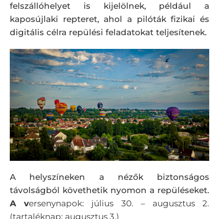
felszállóhelyet is kijelölnek, például a
kaposújlaki repteret, ahol a pilóták fizikai és
digitális célra repülési feladatokat teljesítenek.
A helyszíneken a nézők biztonságos
távolságból követhetik nyomon a repüléseket.
A v
ersenynapok: július 30. – augusztus 2.
(tartaléknap: augusztus 3.)