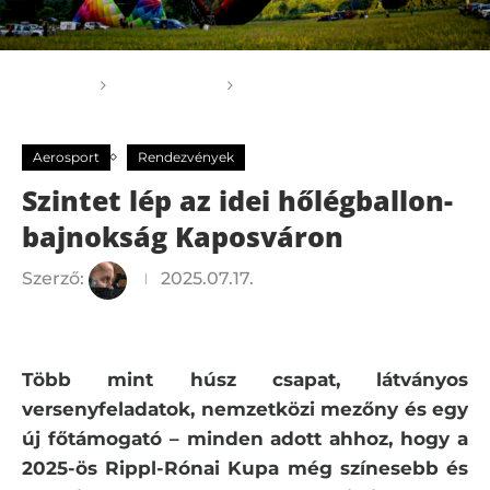
Főoldal
Aerosport
Szintet lép az idei
hőlégballon-bajnokság Kaposváron
Aerosport
Rendezvények
Szintet lép az idei hőlégballon-
bajnokság Kaposváron
Szerző:
2025.07.17.
Több mint húsz csapat, látványos
versenyfeladatok, nemzetközi mezőny és egy
új főtámogató – minden adott ahhoz, hogy a
2025-ös Rippl-Rónai Kupa még színesebb és