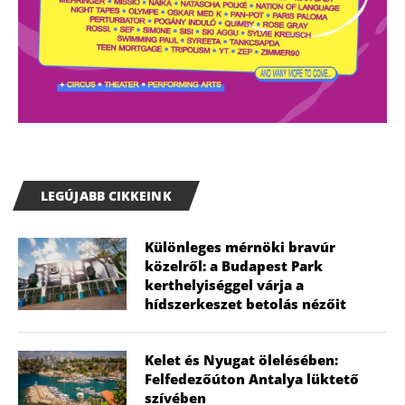
LEGÚJABB CIKKEINK
Különleges mérnöki bravúr
közelről: a Budapest Park
kerthelyiséggel várja a
hídszerkeszet betolás nézőit
Kelet és Nyugat ölelésében:
Felfedezőúton Antalya lüktető
szívében