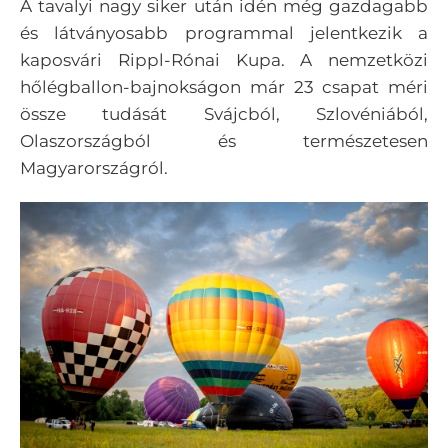
A tavalyi nagy siker után idén még gazdagabb
és látványosabb programmal jelentkezik a
kaposvári Rippl-Rónai Kupa. A nemzetközi
hőlégballon-bajnokságon már 23 csapat méri
össze tudását Svájcból, Szlovéniából,
Olaszországból és természetesen
Magyarországról.