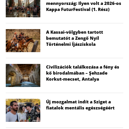
mennyország: Ilyen volt a 2026-os
Kappa FuturFestival (1. Rész)
A Kassai-völgyben tartott
bemutatót a Zengő Nyíl
Történelmi Íjásziskola
Civilizációk találkozása a fény és
kő birodalmában – Şehzade
Korkut-mecset, Antalya
Új mozgalmat indít a Sziget a
fiatalok mentális egészségéért