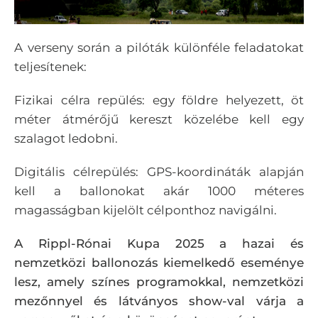
A verseny során a pilóták különféle feladatokat
teljesítenek:
Fizikai célra repülés: egy földre helyezett, öt
méter átmérőjű kereszt közelébe kell egy
szalagot ledobni.
Digitális célrepülés: GPS-koordináták alapján
kell a ballonokat akár 1000 méteres
magasságban kijelölt célponthoz navigálni.
A Rippl-Rónai Kupa 2025 a hazai és
nemzetközi ballonozás kiemelkedő eseménye
lesz, amely színes programokkal, nemzetközi
mezőnnyel és látványos show-val várja a