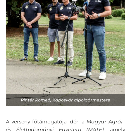
Pintér Rómeó, Kaposvár alpolgármestere
A verseny főtámogatója idén a
Magyar Agrár-
és Élettudományi Egyetem (MATE),
amely