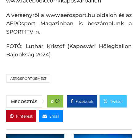
www.facebook.com/kaposvarballon
A versenyről a www.aerosport.hu oldalon és az
AEROsport Magazinban is beszámolunk a
SPORT1TV-n.
FOTÓ: Luthár Kristóf (Kaposvári Hőlégballon
Bajnokság 2024)
AEROSPORTKIEMELT
Facebook
Twitter
0
MEGOSZTÁS
Pinterest
Email