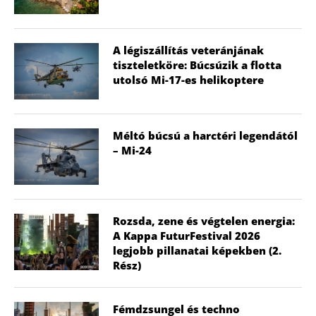
A légiszállítás veteránjának
tiszteletköre: Búcsúzik a flotta
utolsó Mi-17-es helikoptere
Méltó búcsú a harctéri legendától
– Mi-24
Rozsda, zene és végtelen energia:
A Kappa FuturFestival 2026
legjobb pillanatai képekben (2.
Rész)
Fémdzsungel és techno