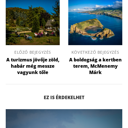
ELŐZŐ BEJEGYZÉS
KÖVETKEZŐ BEJEGYZÉS
A turizmus jövője zöld,
A boldogság a kertben
habár még messze
terem, McMenemy
vagyunk tőle
Márk
EZ IS ÉRDEKELHET