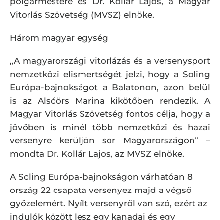
polgármestere és Dr. Kollár Lajos, a Magyar
Vitorlás Szövetség (MVSZ) elnöke.
Három magyar egység
„A magyarországi vitorlázás és a versenysport
nemzetközi elismertségét jelzi, hogy a Soling
Európa-bajnokságot a Balatonon, azon belül
is az Alsóörs Marina kikötőben rendezik. A
Magyar Vitorlás Szövetség fontos célja, hogy a
jövőben is minél több nemzetközi és hazai
versenyre kerüljön sor Magyarországon” –
mondta Dr. Kollár Lajos, az MVSZ elnöke.
A Soling Európa-bajnokságon várhatóan 8
ország 22 csapata versenyez majd a végső
győzelemért. Nyílt versenyről van szó, ezért az
indulók között lesz egy kanadai és egy