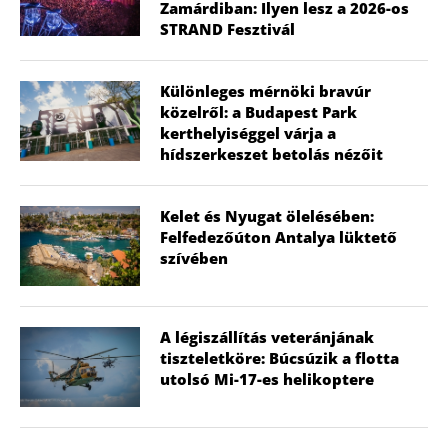
Zamárdiban: Ilyen lesz a 2026-os
STRAND Fesztivál
Különleges mérnöki bravúr
közelről: a Budapest Park
kerthelyiséggel várja a
hídszerkeszet betolás nézőit
Kelet és Nyugat ölelésében:
Felfedezőúton Antalya lüktető
szívében
A légiszállítás veteránjának
tiszteletköre: Búcsúzik a flotta
utolsó Mi-17-es helikoptere