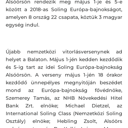
Alsóörsön rendezik meg május 1-je és 5-e
között a 2018-as Soling Európa-bajnokságot,
amelyen 8 ország 22 csapata, köztük 3 magyar
egység indul.
Újabb nemzetközi vitorlásversenynek ad
helyet a Balaton. Május 1-jén kedden kezdődik
és 5-ig tart az idei Soling Európa-bajnokság
Alsóörsön. A verseny május 1-jén 18 órakor
kezdődő ünnepélyes megnyitóján beszédet
mond az Európa-bajnokság fővédnöke,
Szemerey Tamás, az NHB Növekedési Hitel
Bank Zrt. elnöke; Michael Dietzel, az
International Soling Class (Nemzetközi Soling
Osztály) elnöke; Hebling Zsolt, Alsóörs