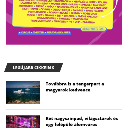
LEGÚJABB CIKKEINK
Továbbra is a tengerpart a
magyarok kedvence
Két nagyszínpad, világsztárok és
egy felépülő álomváros