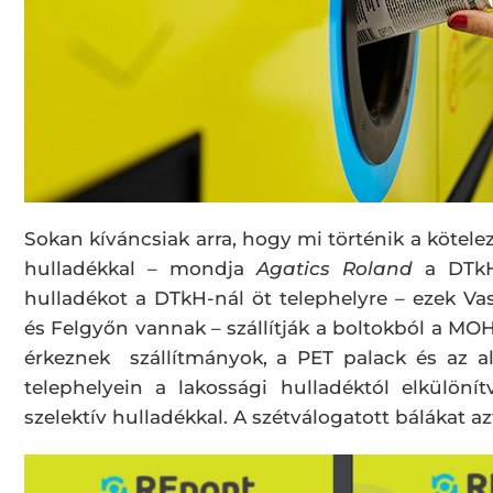
Sokan kíváncsiak arra, hogy mi történik a kötele
hulladékkal – mondja
Agatics Roland
a DTkH 
hulladékot a DTkH-nál öt telephelyre – ezek 
és Felgyőn vannak – szállítják a boltokból a MOH
érkeznek szállítmányok, a PET palack és az 
telephelyein a lakossági hulladéktól elkülön
szelektív hulladékkal. A szétválogatott bálákat az