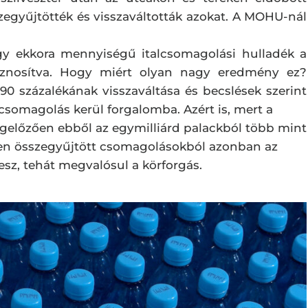
zegyűjtötték és visszaváltották azokat. A MOHU-nál
y ekkora mennyiségű italcsomagolási hulladék a
asznosítva. Hogy miért olyan nagy eredmény ez?
90 százalékának visszaváltása és becslések szerint
csomagolás kerül forgalomba. Azért is, mert a
megelőzően ebből az egymilliárd palackból több mint
ben összegyűjtött csomagolásokból azonban az
esz, tehát megvalósul a körforgás.