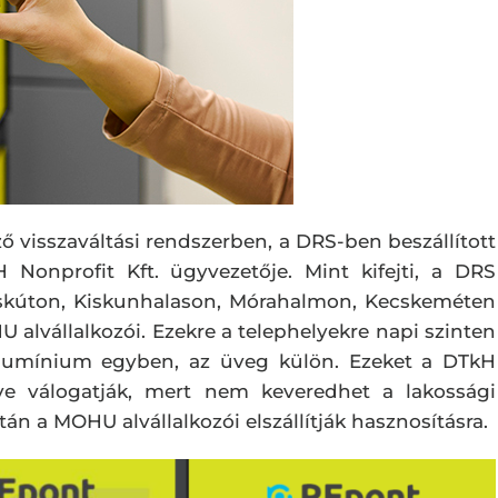
ző visszaváltási rendszerben, a DRS-ben beszállított
Nonprofit Kft. ügyvezetője. Mint kifejti, a DRS
Vaskúton, Kiskunhalason, Mórahalmon, Kecskeméten
U alvállalkozói. Ezekre a telephelyekre napi szinten
alumínium egyben, az üveg külön. Ezeket a DTkH
ítve válogatják, mert nem keveredhet a lakossági
tán a MOHU alvállalkozói elszállítják hasznosításra.