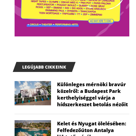
LEGÚJABB CIKKEINK
Különleges mérnöki bravúr
közelről: a Budapest Park
kerthelyiséggel várja a
hídszerkeszet betolás nézőit
Kelet és Nyugat ölelésében:
Felfedezőúton Antalya