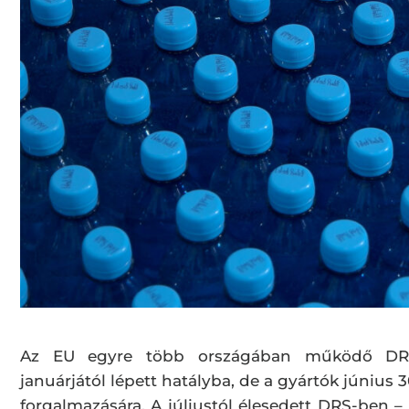
Az EU egyre több országában működő DRS v
januárjától lépett hatályba, de a gyártók június 
forgalmazására. A júliustól élesedett DRS-ben –