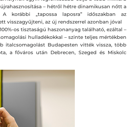
 újrahasznosítása – hétről hétre dinamikusan nőtt a
 A korábbi „tapossa laposra” időszakban az
t visszagyűjteni, az új rendszerrel azonban jóval
0%-os tisztaságú haszonanyag található, ezáltal –
omagolási hulladékokkal – szinte teljes mértékben
b italcsomagolást Budapesten vitték vissza, több
óta, a főváros után Debrecen, Szeged és Miskolc