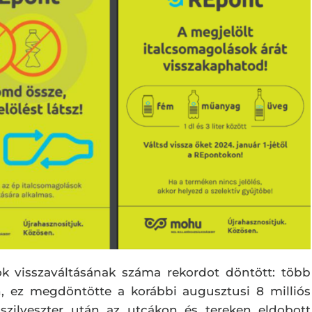
ok visszaváltásának száma rekordot döntött: több
n, ez megdöntötte a korábbi augusztusi 8 milliós
 szilveszter után az utcákon és tereken eldobott