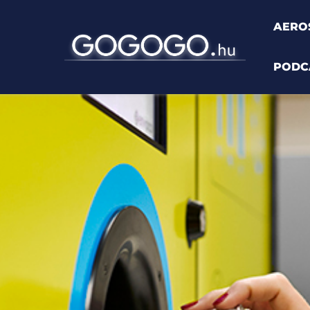
AERO
PODC