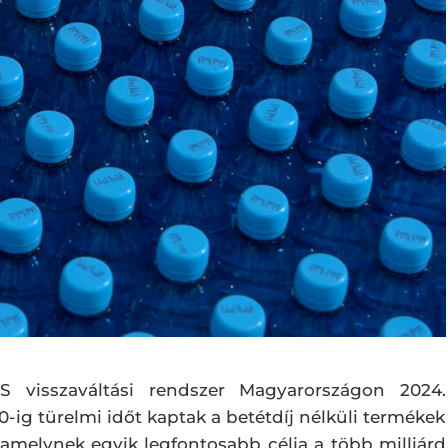
isszaváltási rendszer Magyarországon 2024.
30-ig türelmi időt kaptak a betétdíj nélküli termékek
 amelynek egyik legfontosabb célja a több milliárd