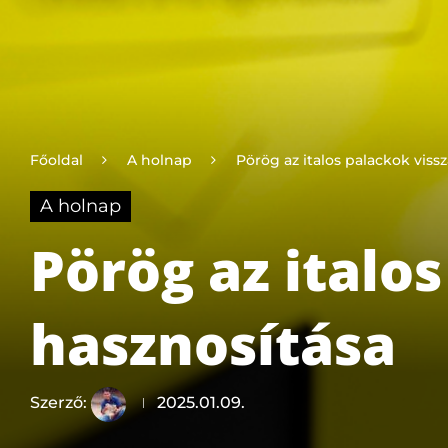
Főoldal
A holnap
Pörög az italos palackok viss
A holnap
Pörög az italo
hasznosítása
Szerző:
2025.01.09.