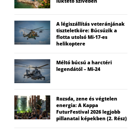
lüktető szívében
A légiszállítás veteránjának
tiszteletköre: Búcsúzik a
flotta utolsó Mi-17-es
helikoptere
Méltó búcsú a harctéri
legendától – Mi-24
Rozsda, zene és végtelen
energia: A Kappa
FuturFestival 2026 legjobb
pillanatai képekben (2. Rész)