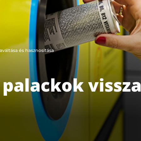
zaváltása és hasznosítása
s palackok vissz