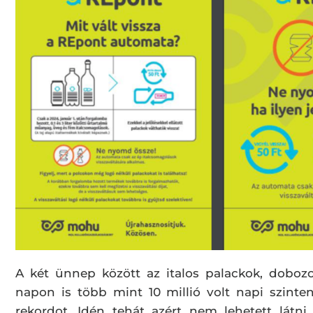
A két ünnep között az italos palackok, doboz
napon is több mint 10 millió volt napi szinte
rekordot. Idén tehát azért nem lehetett látni