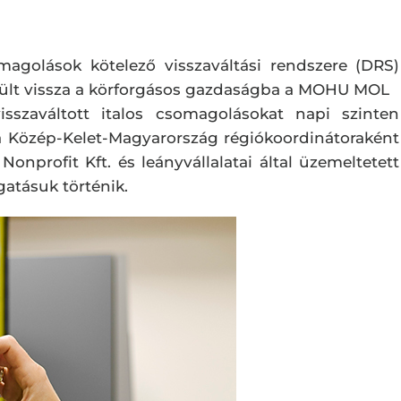
omagolások kötelező visszaváltási rendszere (DRS)
erült vissza a körforgásos gazdaságba a MOHU MOL
visszaváltott italos csomagolásokat napi szinten
 a Közép-Kelet-Magyarország régiókoordinátoraként
nprofit Kft. és leányvállalatai által üzemeltetett
gatásuk történik.