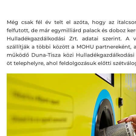
Még csak fél év telt el azóta, hogy az italcs
felfutott, de már egymilliárd palack és doboz k
Hulladékgazdálkodási Zrt. adatai szerint. A 
szállítják a többi között a MOHU partnereként,
működő Duna-Tisza közi Hulladékgazdálkodási No
öt telephelyre, ahol feldolgozásuk előtti szétválo