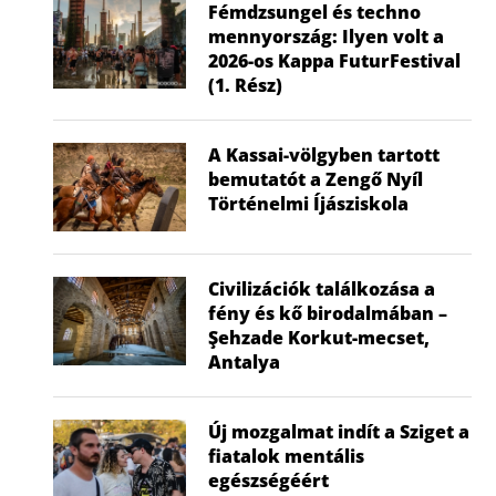
Fémdzsungel és techno
mennyország: Ilyen volt a
2026-os Kappa FuturFestival
(1. Rész)
A Kassai-völgyben tartott
bemutatót a Zengő Nyíl
Történelmi Íjásziskola
Civilizációk találkozása a
fény és kő birodalmában –
Şehzade Korkut-mecset,
Antalya
Új mozgalmat indít a Sziget a
fiatalok mentális
egészségéért