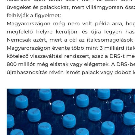
üvegeket és palackokat, mert villámgyorsan öss
felhívják a figyelmet:
Magyarországon még nem volt példa arra, hog
megfelelő helyre kerüljön, és újra legyen h
Nemcsak azért, mert a cél az italcsomagolások 
Magyarországon évente több mint 3 milliárd ital
kötelező visszaváltási rendszert, azaz a DRS-t 
800 milliót még elástak vagy elégettek. A DRS-
újrahasznosítás révén ismét palack vagy doboz l