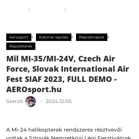
Főoldal
Aerosport
Mil MI-35/MI-24V, Czech Air
Force, Slovak International Air Fest SIAF 2023, FULL
DEMO -AEROsport.hu
Aerosport
Katonai repülés
Repülőnapok
Repülőterek
Mil MI-35/MI-24V, Czech Air
Force, Slovak International Air
Fest SIAF 2023, FULL DEMO -
AEROsport.hu
Szerző:
2024.12.05.
A Mi-24 helikopterek rendszeres résztvevői
voltak a Szlovák Nemzetközi Légi Fesztiválnak