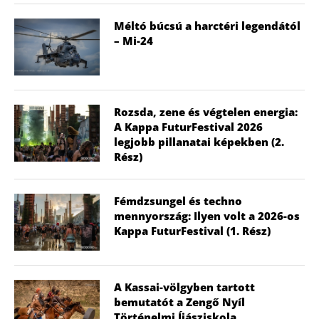
Méltó búcsú a harctéri legendától
– Mi-24
Rozsda, zene és végtelen energia:
A Kappa FuturFestival 2026
legjobb pillanatai képekben (2.
Rész)
Fémdzsungel és techno
mennyország: Ilyen volt a 2026-os
Kappa FuturFestival (1. Rész)
A Kassai-völgyben tartott
bemutatót a Zengő Nyíl
Történelmi Íjásziskola