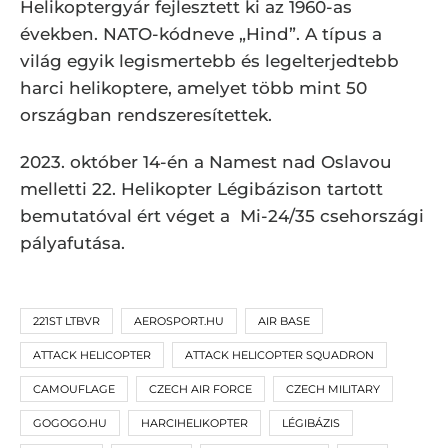
Helikoptergyár fejlesztett ki az 1960-as
években. NATO-kódneve „Hind”. A típus a
világ egyik legismertebb és legelterjedtebb
harci helikoptere, amelyet több mint 50
országban rendszeresítettek.
2023. október 14-én a Namest nad Oslavou
melletti 22. Helikopter Légibázison tartott
bemutatóval ért véget a Mi-24/35 csehországi
pályafutása.
221ST LTBVR
AEROSPORT.HU
AIR BASE
ATTACK HELICOPTER
ATTACK HELICOPTER SQUADRON
CAMOUFLAGE
CZECH AIR FORCE
CZECH MILITARY
GOGOGO.HU
HARCIHELIKOPTER
LÉGIBÁZIS