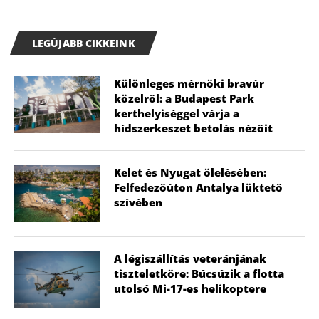
LEGÚJABB CIKKEINK
Különleges mérnöki bravúr
közelről: a Budapest Park
kerthelyiséggel várja a
hídszerkeszet betolás nézőit
Kelet és Nyugat ölelésében:
Felfedezőúton Antalya lüktető
szívében
A légiszállítás veteránjának
tiszteletköre: Búcsúzik a flotta
utolsó Mi-17-es helikoptere