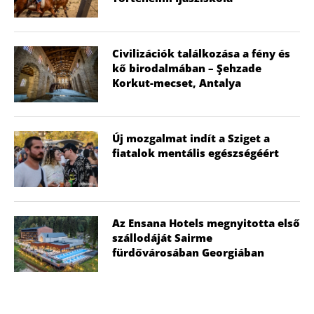
Civilizációk találkozása a fény és
kő birodalmában – Şehzade
Korkut-mecset, Antalya
Új mozgalmat indít a Sziget a
fiatalok mentális egészségéért
Az Ensana Hotels megnyitotta első
szállodáját Sairme
fürdővárosában Georgiában