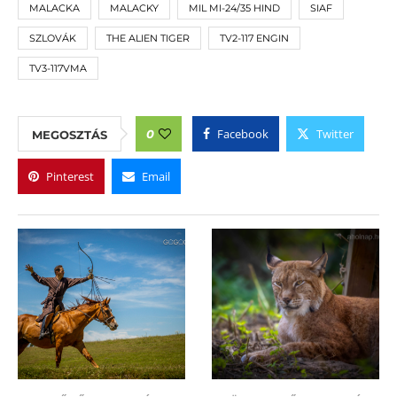
MALACKA
MALACKY
MIL MI-24/35 HIND
SIAF
SZLOVÁK
THE ALIEN TIGER
TV2-117 ENGIN
TV3-117VMA
Facebook
Twitter
0
MEGOSZTÁS
Pinterest
Email