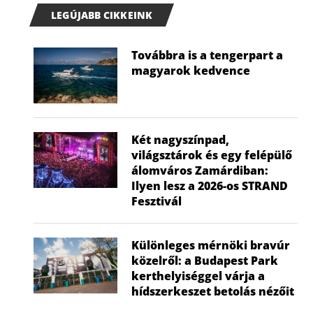
LEGÚJABB CIKKEINK
Továbbra is a tengerpart a
magyarok kedvence
Két nagyszínpad,
világsztárok és egy felépülő
álomváros Zamárdiban:
Ilyen lesz a 2026-os STRAND
Fesztivál
Különleges mérnöki bravúr
közelről: a Budapest Park
kerthelyiséggel várja a
hídszerkeszet betolás nézőit