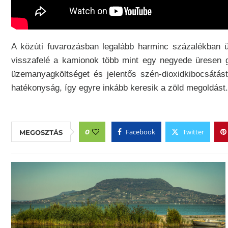
A közúti fuvarozásban legalább harminc százalékban 
visszafelé a kamionok több mint egy negyede üresen g
üzemanyagköltséget és jelentős szén-dioxidkibocsátá
hatékonyság, így egyre inkább keresik a zöld megoldást.
Facebook
Twitter
0
MEGOSZTÁS