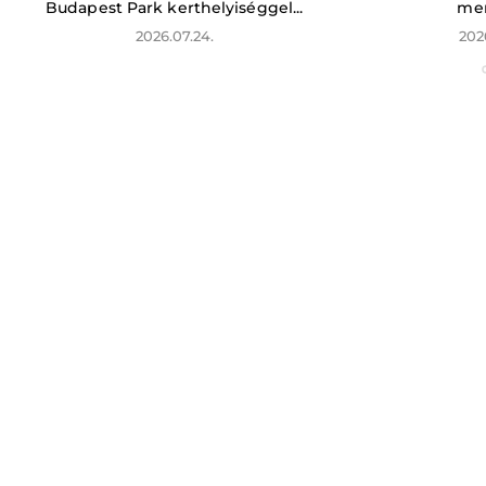
Budapest Park kerthelyiséggel...
men
2026.07.24.
202