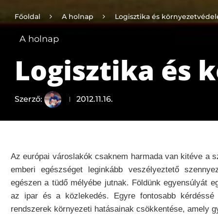
Főoldal
A holnap
Logisztika és környezetvéde
A holnap
Logisztika és
Szerző:
2012.11.16.
Az európai városlakók csaknem harmada van kitéve a szá
emberi egészséget leginkább veszélyeztető szennye
egészen a tüdő mélyébe jutnak. Földünk egyensúlyát eg
az ipar és a közlekedés. Egyre fontosabb kérdéssé vá
rendszerek környezeti hatásainak csökkentése, amely gya