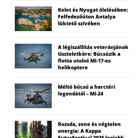
Kelet és Nyugat ölelésében:
Felfedezőúton Antalya
lüktető szívében
A légiszállítás veteránjának
tiszteletköre: Búcsúzik a
flotta utolsó Mi-17-es
helikoptere
Méltó búcsú a harctéri
legendától – Mi-24
Rozsda, zene és végtelen
energia: A Kappa
Nem a gyerek tehet róla, mégis ő
Visszatér a f
FuturFestival 2026 legjobb