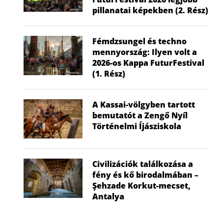
húzza...
hők
pillanatai képekben (2. Rész)
2026.07.02.
2026
Fémdzsungel és techno
mennyország: Ilyen volt a
2026-os Kappa FuturFestival
(1. Rész)
A Kassai-völgyben tartott
bemutatót a Zengő Nyíl
Történelmi Íjásziskola
Civilizációk találkozása a
fény és kő birodalmában –
Şehzade Korkut-mecset,
Antalya