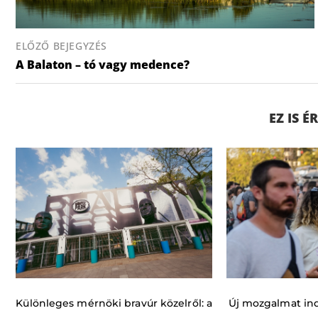
ELŐZŐ BEJEGYZÉS
A Balaton – tó vagy medence?
EZ IS 
Különleges mérnöki bravúr közelről: a
Új mozgalmat indí