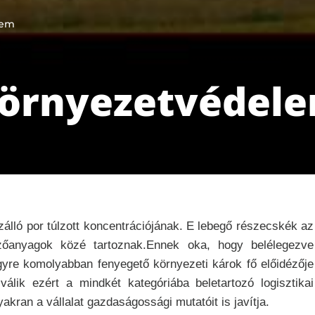
lem
 környezetvédel
lló por túlzott koncentrációjának. E lebegő részecskék az
zőanyagok közé tartoznak.Ennek oka, hogy belélegezve
yre komolyabban fenyegető környezeti károk fő előidézője
lik ezért a mindkét kategóriába beletartozó logisztikai
kran a vállalat gazdaságossági mutatóit is javítja.