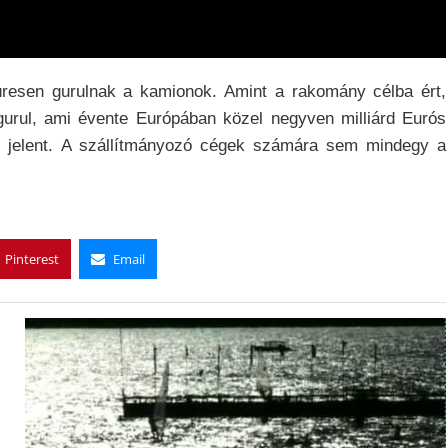
üresen gurulnak a kamionok. Amint a rakomány célba ért,
urul, ami évente Európában közel negyven milliárd Eurós
st jelent. A szállítmányozó cégek számára sem mindegy a
Pinterest
Email