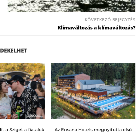
KÖVETKEZŐ BEJEGYZÉS
Klímaváltozás a klímaváltozás?
ÉRDEKELHET
t a Sziget a fiatalok
Az Ensana Hotels megnyitotta első