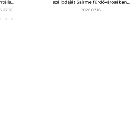
tális...
szállodáját Sairme fürdővárosában...
6.07.16.
2026.07.16.