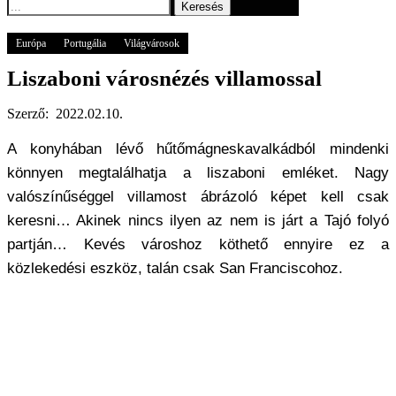
Keresés
Főoldal
GOGOGO
Világ
Európa
Liszaboni városnézés villamossal
Európa
Portugália
Világvárosok
Liszaboni városnézés villamossal
Szerző:
2022.02.10.
A konyhában lévő hűtőmágneskavalkádból mindenki
könnyen megtalálhatja a liszaboni emléket. Nagy
valószínűséggel villamost ábrázoló képet kell csak
keresni… Akinek nincs ilyen az nem is járt a Tajó folyó
partján… Kevés városhoz köthető ennyire ez a
közlekedési eszköz, talán csak San Franciscohoz.