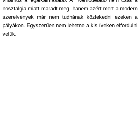
villamos a legalkalmasabb. A Remodelado nem csak a
nosztalgia miatt maradt meg, hanem azért mert a modern
szerelvények már nem tudnának közlekedni ezeken a
pályákon. Egyszerűen nem lehetne a kis íveken elfordulni
velük.