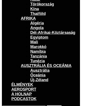
Törökország
Kína
Thaiföld
AFRIKA
Algéria
Angola
Dél-Afrikai-Köztársaság
Egyiptom
Mali
Marokkó
Namíbia
Tanzánia
Tunézia
AUSZTRÁLIA ÉS OCEÁNIA
Ausztrália
Óceánia
Új-Zéland
ÉLMÉNYEK
AEROSPORT
A HOLNAP
PODCASTOK