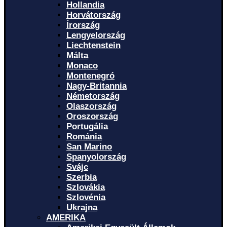
Hollandia
Horvátország
Írország
Lengyelország
Liechtenstein
Málta
Monaco
Montenegró
Nagy-Britannia
Németország
Olaszország
Oroszország
Portugália
Románia
San Marino
Spanyolország
Svájc
Szerbia
Szlovákia
Szlovénia
Ukrajna
AMERIKA