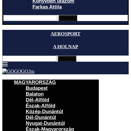
Könyvben utazom
Farkas Attila
Keresés
AEROSPORT
A HOLNAP
Keresés
MAGYARORSZÁG
Budapest
Balaton
Dél-Alföld
Észak-Alföld
Közép-Dunántúl
Dél-Dunántúl
Nyugat-Dunántúl
Észak-Magyarország