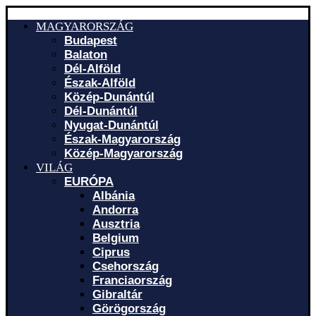
MAGYARORSZÁG
Budapest
Balaton
Dél-Alföld
Észak-Alföld
Közép-Dunántúl
Dél-Dunántúl
Nyugat-Dunántúl
Észak-Magyarország
Közép-Magyarország
VILÁG
EURÓPA
Albánia
Andorra
Ausztria
Belgium
Ciprus
Csehország
Franciaország
Gibraltár
Görögország