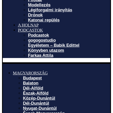
Modellezés
Légiforgalmi irányítás
Drónok
Katonai repülés
A HOLNAP
PODCASTOK
Podcastok
gogogostudio
Egyéletem – Babik Edittel
Könyvben utazom
Farkas Attila
MAGYARORSZÁG
Budapest
Balaton
Dél-Alföld
Észak-Alföld
Közép-Dunántúl
Dél-Dunántúl
Nyugat-Dunántúl