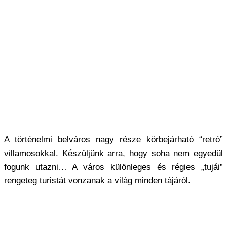
A történelmi belváros nagy része körbejárható “retró”
villamosokkal. Készüljünk arra, hogy soha nem egyedül
fogunk utazni… A város különleges és régies „tujái”
rengeteg turistát vonzanak a világ minden tájáról.