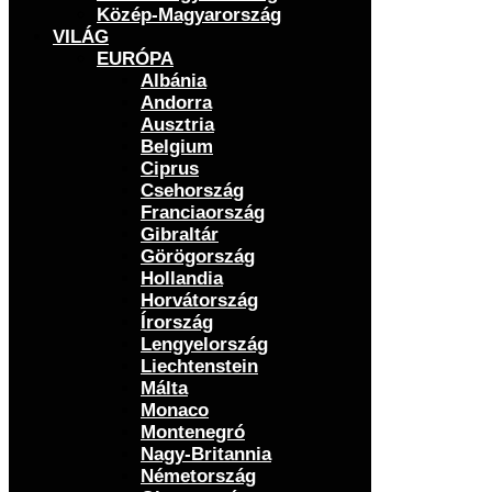
Közép-Magyarország
VILÁG
EURÓPA
Albánia
Andorra
Ausztria
Belgium
Ciprus
Csehország
Franciaország
Gibraltár
Görögország
Hollandia
Horvátország
Írország
Lengyelország
Liechtenstein
Málta
Monaco
Montenegró
Nagy-Britannia
Németország