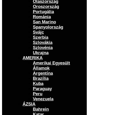
Olaszország
Oroszország
Portugália
Románia
San Marino
Spanyolország
Svájc
Szerbia
Szlovákia
Szlovénia
Ukrajna
AMERIKA
Amerikai Egyesült
Államok
Argentína
Brazília
Kuba
Paraguay
Peru
Venezuela
ÁZSIA
Bahrein
Katar