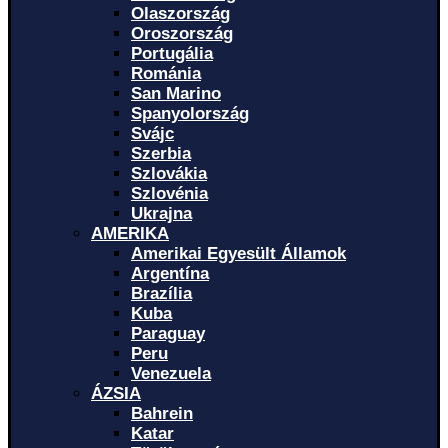
Olaszország
Oroszország
Portugália
Románia
San Marino
Spanyolország
Svájc
Szerbia
Szlovákia
Szlovénia
Ukrajna
AMERIKA
Amerikai Egyesült Államok
Argentína
Brazília
Kuba
Paraguay
Peru
Venezuela
ÁZSIA
Bahrein
Katar