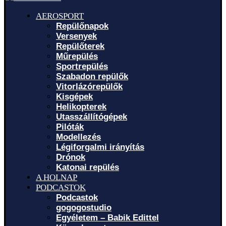
AEROSPORT
Repülőnapok
Versenyek
Repülőterek
Műrepülés
Sportrepülés
Szabadon repülők
Vitorlázórepülők
Kisgépek
Helikopterek
Utasszállítógépek
Pilóták
Modellezés
Légiforgalmi irányítás
Drónok
Katonai repülés
A HOLNAP
PODCASTOK
Podcastok
gogogostudio
Egyéletem – Babik Edittel