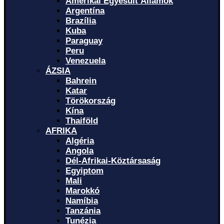
Amerikai Egyesült Államok
Argentína
Brazília
Kuba
Paraguay
Peru
Venezuela
ÁZSIA
Bahrein
Katar
Törökország
Kína
Thaiföld
AFRIKA
Algéria
Angola
Dél-Afrikai-Köztársaság
Egyiptom
Mali
Marokkó
Namíbia
Tanzánia
Tunézia