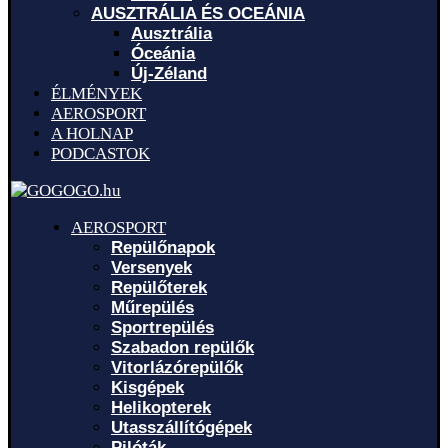
AUSZTRÁLIA ÉS OCEÁNIA
Ausztrália
Óceánia
Új-Zéland
ÉLMÉNYEK
AEROSPORT
A HOLNAP
PODCASTOK
AEROSPORT
Repülőnapok
Versenyek
Repülőterek
Műrepülés
Sportrepülés
Szabadon repülők
Vitorlázórepülők
Kisgépek
Helikopterek
Utasszállítógépek
Pilóták