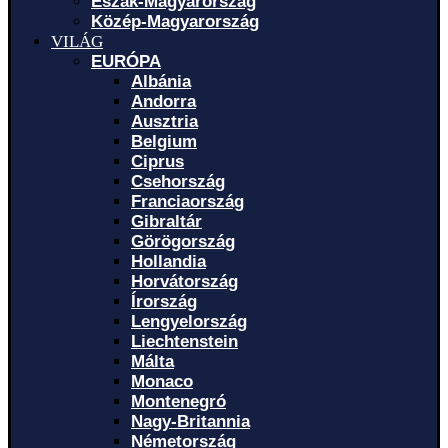
Észak-Magyarország
Közép-Magyarország
VILÁG
EURÓPA
Albánia
Andorra
Ausztria
Belgium
Ciprus
Csehország
Franciaország
Gibraltár
Görögország
Hollandia
Horvátország
Írország
Lengyelország
Liechtenstein
Málta
Monaco
Montenegró
Nagy-Britannia
Németország