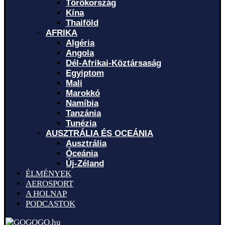
Törökország
Kína
Thaiföld
AFRIKA
Algéria
Angola
Dél-Afrikai-Köztársaság
Egyiptom
Mali
Marokkó
Namíbia
Tanzánia
Tunézia
AUSZTRÁLIA ÉS OCEÁNIA
Ausztrália
Óceánia
Új-Zéland
ÉLMÉNYEK
AEROSPORT
A HOLNAP
PODCASTOK