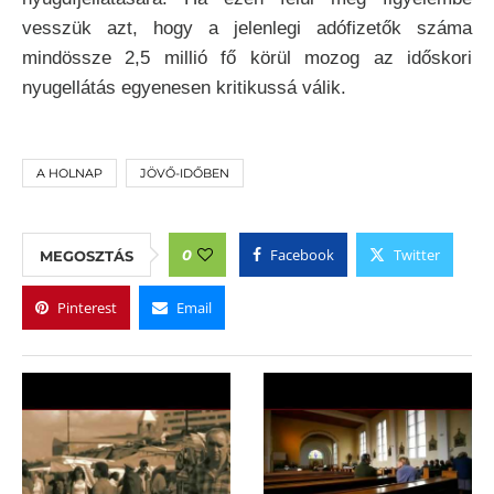
vesszük azt, hogy a jelenlegi adófizetők száma
mindössze 2,5 millió fő körül mozog az időskori
nyugellátás egyenesen kritikussá válik.
A HOLNAP
JÖVŐ-IDŐBEN
Facebook
Twitter
0
MEGOSZTÁS
Pinterest
Email