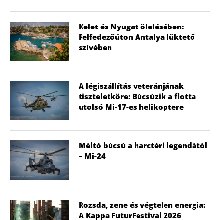
Kelet és Nyugat ölelésében:
Felfedezőúton Antalya lüktető
szívében
A légiszállítás veteránjának
tiszteletköre: Búcsúzik a flotta
utolsó Mi-17-es helikoptere
Méltó búcsú a harctéri legendától
– Mi-24
Rozsda, zene és végtelen energia:
A Kappa FuturFestival 2026