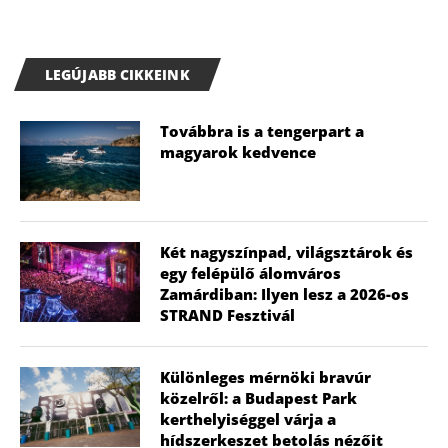
LEGÚJABB CIKKEINK
Továbbra is a tengerpart a
magyarok kedvence
Két nagyszínpad, világsztárok és
egy felépülő álomváros
Zamárdiban: Ilyen lesz a 2026-os
STRAND Fesztivál
Különleges mérnöki bravúr
közelről: a Budapest Park
kerthelyiséggel várja a
hídszerkeszet betolás nézőit