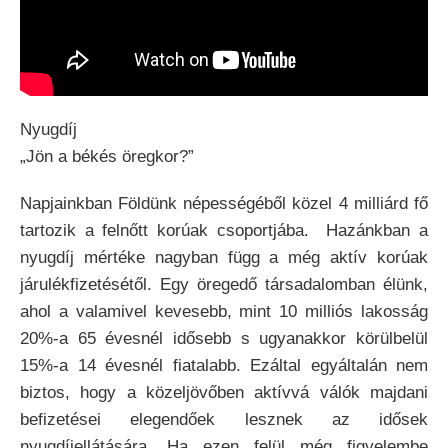
Nyugdíj
„Jön a békés öregkor?”
Napjainkban Földünk népességéből közel 4 milliárd fő
tartozik a felnőtt korúak csoportjába. Hazánkban a
nyugdíj mértéke nagyban függ a még aktív korúak
járulékfizetésétől. Egy öregedő társadalomban élünk,
ahol a valamivel kevesebb, mint 10 milliós lakosság
20%-a 65 évesnél idősebb s ugyanakkor körülbelül
15%-a 14 évesnél fiatalabb. Ezáltal egyáltalán nem
biztos, hogy a közeljövőben aktívvá válók majdani
befizetései elegendőek lesznek az idősek
nyugdíjellátására. Ha ezen felül még figyelembe