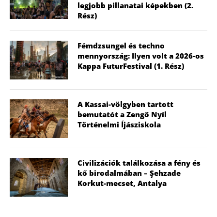
legjobb pillanatai képekben (2.
Rész)
Fémdzsungel és techno
mennyország: Ilyen volt a 2026-os
Kappa FuturFestival (1. Rész)
A Kassai-völgyben tartott
bemutatót a Zengő Nyíl
Történelmi Íjásziskola
Civilizációk találkozása a fény és
kő birodalmában – Şehzade
Korkut-mecset, Antalya