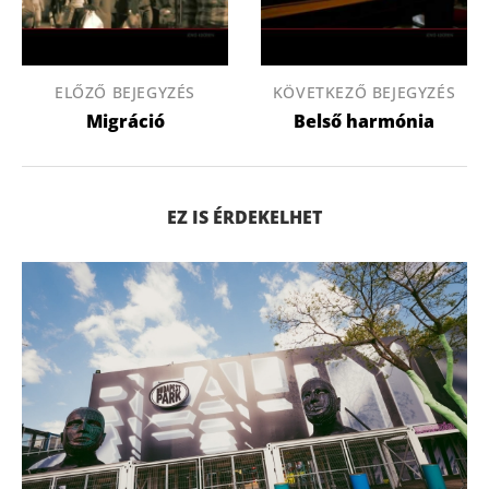
ELŐZŐ BEJEGYZÉS
KÖVETKEZŐ BEJEGYZÉS
Migráció
Belső harmónia
EZ IS ÉRDEKELHET