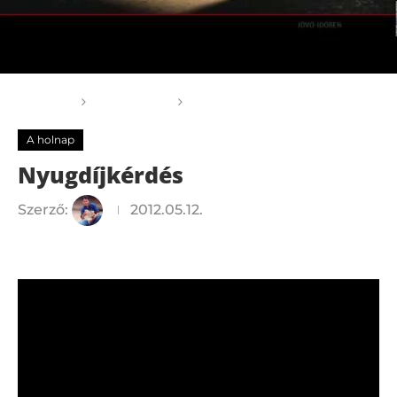
Főoldal
A holnap
Nyugdíjkérdés
A holnap
Nyugdíjkérdés
Szerző:
2012.05.12.