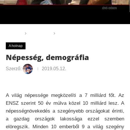
Főoldal
A holnap
Népesség, demográfia
A holnap
Népesség, demográfia
Szerző:
2019.05.12.
A világ népessége megközelíti a 7 milliárd főt. Az
ENSZ szerint 50 év múlva közel 10 milliárd lesz. A
népességnövekedés a szegényebb országokat érinti,
a gazdag országok lakossága ezzel szemben
elöregszik. Minden 10 emberből 9 a világ szegény