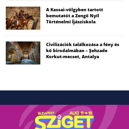
A Kassai-völgyben tartott
bemutatót a Zengő Nyíl
Történelmi Íjásziskola
Civilizációk találkozása a fény és
kő birodalmában – Şehzade
Korkut-mecset, Antalya