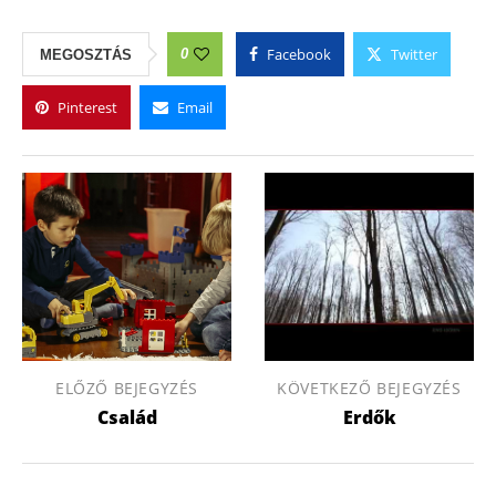
Facebook
Twitter
0
MEGOSZTÁS
Pinterest
Email
ELŐZŐ BEJEGYZÉS
KÖVETKEZŐ BEJEGYZÉS
Család
Erdők