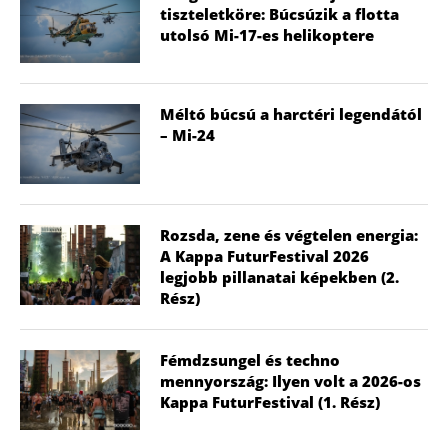
tiszteletköre: Búcsúzik a flotta
utolsó Mi-17-es helikoptere
Méltó búcsú a harctéri legendától
– Mi-24
Rozsda, zene és végtelen energia:
A Kappa FuturFestival 2026
legjobb pillanatai képekben (2.
Rész)
Fémdzsungel és techno
mennyország: Ilyen volt a 2026-os
Kappa FuturFestival (1. Rész)