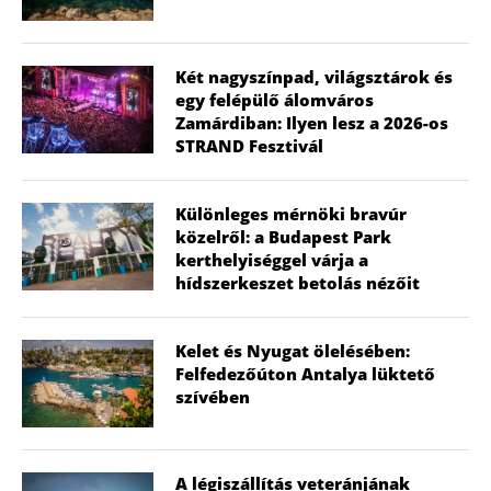
Két nagyszínpad, világsztárok és
egy felépülő álomváros
Zamárdiban: Ilyen lesz a 2026-os
STRAND Fesztivál
Különleges mérnöki bravúr
közelről: a Budapest Park
kerthelyiséggel várja a
hídszerkeszet betolás nézőit
Kelet és Nyugat ölelésében:
Felfedezőúton Antalya lüktető
szívében
A légiszállítás veteránjának