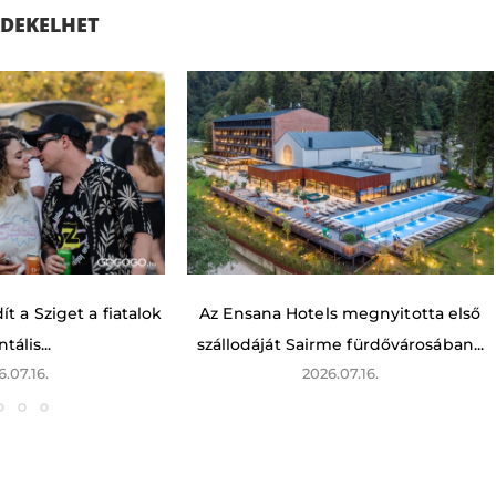
ÉRDEKELHET
t a Sziget a fiatalok
Az Ensana Hotels megnyitotta első
tális...
szállodáját Sairme fürdővárosában...
6.07.16.
2026.07.16.