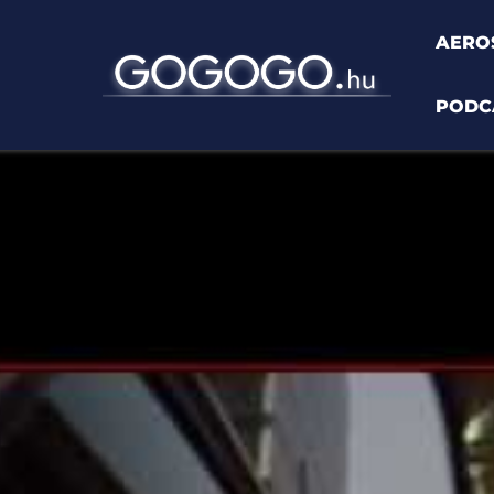
AERO
PODC