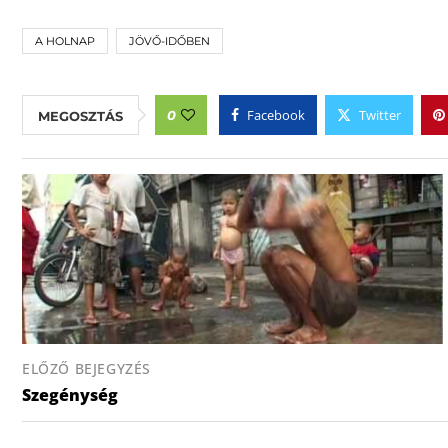
A HOLNAP
JÖVŐ-IDŐBEN
Facebook
Twitter
0
MEGOSZTÁS
ELŐZŐ BEJEGYZÉS
Szegénység