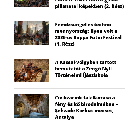
pillanatai képekben (2. Rész)
Fémdzsungel és techno
mennyország: Ilyen volt a
2026-os Kappa FuturFestival
(1. Rész)
A Kassai-völgyben tartott
bemutatót a Zengő Nyíl
Történelmi Íjásziskola
Civilizációk találkozása a
fény és kő birodalmában –
Şehzade Korkut-mecset,
Antalya