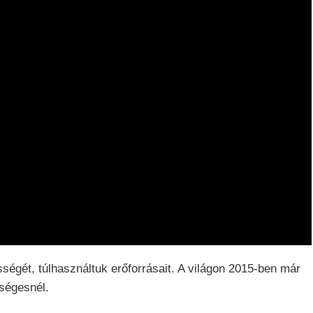
sségét, túlhasználtuk erőforrásait. A világon 2015-ben már
kségesnél.