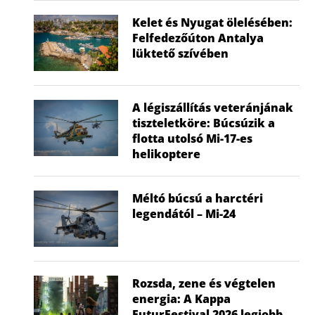
Kelet és Nyugat ölelésében:
Felfedezőúton Antalya
lüktető szívében
A légiszállítás veteránjának
tiszteletköre: Búcsúzik a
flotta utolsó Mi-17-es
helikoptere
Méltó búcsú a harctéri
Nem a gyerek tehet róla, mégis ő
Visszatér a f
legendától – Mi-24
húzza...
hők
2026.07.02.
2026
Rozsda, zene és végtelen
energia: A Kappa
FuturFestival 2026 legjobb