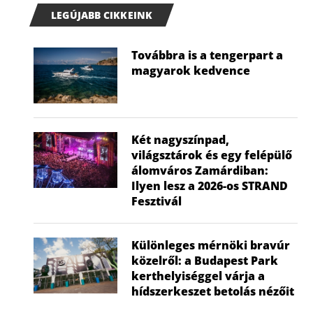
LEGÚJABB CIKKEINK
Továbbra is a tengerpart a
magyarok kedvence
Két nagyszínpad,
világsztárok és egy felépülő
álomváros Zamárdiban:
Ilyen lesz a 2026-os STRAND
Fesztivál
Különleges mérnöki bravúr
közelről: a Budapest Park
kerthelyiséggel várja a
hídszerkeszet betolás nézőit