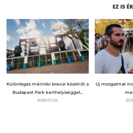
EZ IS 
Különleges mérnöki bravúr közelről: a
Új mozgalmat indí
Budapest Park kerthelyiséggel...
men
2026.07.24.
202