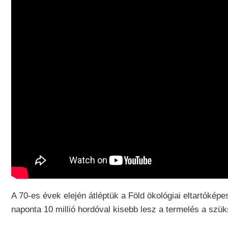
A 70-es évek elején átléptük a Föld ökológiai eltartóképe
naponta 10 millió hordóval kisebb lesz a termelés a szü