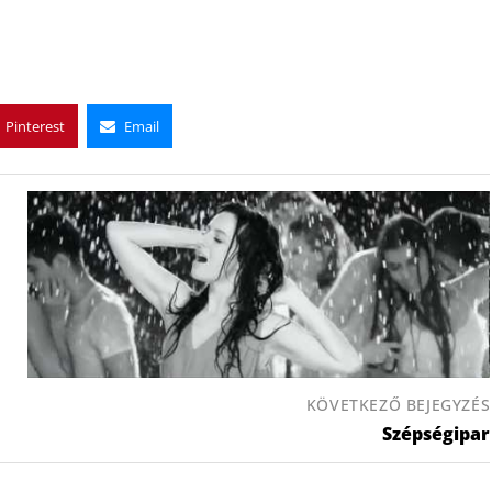
Pinterest
Email
KÖVETKEZŐ BEJEGYZÉS
Szépségipar